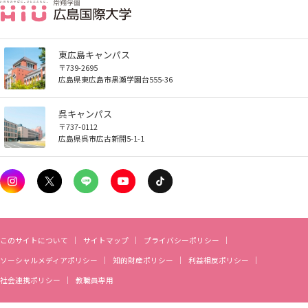
広国LMS
看護師・保健師国家試験対策
東広島キャンパス
〒739-2695
活動とイベント
広島県東広島市黒瀬学園台555-36
呉キャンパス
利用講習会
〒737-0112
広島県呉市広古新開5-1-1
学生図書委員の活動
施設案内
このサイトについて
サイトマップ
プライバシーポリシー
よくある質問
ソーシャルメディアポリシー
知的財産ポリシー
利益相反ポリシー
社会連携ポリシー
教職員専用
図書館だより『Library News』