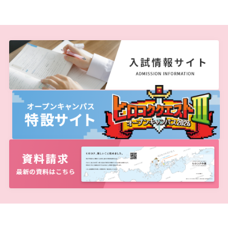
しあわせ健康センター
広国市民大学とは
理学療法士・作業療法士教員資格及び教育内容等の
カリキュラム・ポリシー（大学院対象）
広国ドリル
学園・姉妹校のご案内
広国IPEの授業について
図書館
情報端末の必携化について
大学院ディプロマ・ポリシー（2020年度以前入学
自己評価書
ガバナンス・コード
生）
広国市民大学（市民カレッジ）学生募集
大学見学・体験をご希望の方（一般の団体様）
入学予定者へのお知らせ
広国IPE用語集
臨床教授制度について
ICTサポート
情報センター
図書館概要
大学院実践臨床心理学専攻 自己点検・評価報告書
受講生授業アンケート結果
広国市民大学（地域交流カレッジ）学生募集
地域連携に関するご意見募集
合格者の方へのメッセージ
利用案内
ラーニング・コモンズ
学内ネットワークの概要
大学院薬学研究科 自己点検・評価報告書
卒業生・進路先 調査結果
広国市民大学 過去の開講コース
入学準備学習プログラム
利用案内（学外利用者）
東広島キャンパス
トレーニングルーム
情報端末の必携化について
電子ブック・電子ジャーナルなど
呉キャンパス
感染予防にかかる抗体価検査について
電子ブックをさがす
学内向け専用ページ
ビジュランクラウド
電子ジャーナルをさがす
広国ポータルサイト
学外からのつかいかた