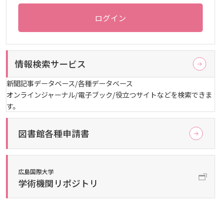
生）
ログイン
2024年
ディプロマ・ポリシー
カリキュラム・ポリシー（2024年度以降入学生）
就職支援について
キャンパスの歴史を振り返る
SNS公式アカウント
心理学専攻
助産学専攻科
就職データ
高大連携
国際化ビジョン
開講講座
公開講座
学園・姉妹校のご案内
研究者情報（学会賞・研究者インタビュー）
薬学部
アドミッション・ポリシー（2024～2026年度入学
アクセス
生）
カリキュラム・ポリシー（2023年度入学生）
沿革
ディプロマ・ポリシー（2024年度入学生）
2023年
動物実験に関する情報について
心理臨床センター
受講申込方法
公開講座 過去の開講コース
キャリア支援係利用案内
子ども向け体験講座
海外研修情報
公的研究費の責任体系について
情報検索サービス
カリキュラム・ポリシー（2020～2022年度入学
ディプロマ・ポリシー（2020～2023年度入学生）
学園からのメッセージ
財務・事業計画等について
2022年
Language
学生寮・学生研修棟
新聞記事データベース/各種データベース
資格取得奨励金制度
ボランティア活動
外国人留学生
子ども向け体験講座
海外研修
安全保障貿易管理
生）
オンラインジャーナル/電子ブック/役立つサイトなどを検索できま
す。
ディプロマ・ポリシー（2016～2019年度入学生）
教職課程について
学長メッセージ
JP（日本語）
EN（英語）
CH（中国語）
2021年
宿泊施設
子ども向け体験講座 過去の開講コース
学生短期海外研修
科目等履修生制度
アジア介護・福祉教育研修センター
国際交流イベント
研究倫理
カリキュラム・ポリシー（2016～2019年度保健医
療・総合リハ・医療福祉・医療経営・看護）
図書館各種申請書
ディプロマ・ポリシー（2015年度以前入学生）
自己点検・評価
大学章と大学旗
基盤教育センター
東広島キャンパス
海外専門研修
広島国際大学Town＆Gownoffice東広島
連携・協定について
カリキュラム・ポリシー（2016～2019年度心理・
健幸ステーション
大学院ディプロマ・ポリシー（2024年度入学生）
文部科学省への設置認可・届出書類・履行状況報
大学機関別認証評価
広島国際大学
UI（ユニバーシティ・アイデンティティ）
呉キャンパス
薬・医療栄養）
専門職連携教育センター
基盤教育センターでの教育活動・概要
学術機関リポジトリ
研究情報の公開について（オプトアウト）
告書
広国市民大学
大学院ディプロマ・ポリシー（2021～2023年度入
薬学部薬学科の自己点検・評価について
大学歌
カリキュラム・ポリシー（2015年度以前入学生）
講座のご案内
情報メディアラーニングセンター
広国IPEとは
学生）
高等教育の修学支援新制度