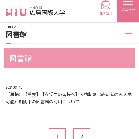
メニュー
資料請求
LIBRARY
図書館
図書館
図書館
受験生の方
図書館概要
受験生の保護者の方
2021.01.18
利用案内
（再掲）【重要】【在学生の皆様へ】入構制限（許可者のみ入構
在学生の方
卒業生の方
可能）期間中の図書館の利用について
利用案内（学外利用者）
保護者の方
採用担当の方
電子ブック・電子ジャーナルなど
大学紹介
1
2