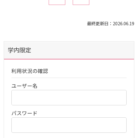
活動とイベント
電子ブックをさがす
入試情報
広島国際大学の概要
最終更新日：2026.06.19
施設案内
電子ジャーナルをさがす
利用講習会
学部
情報の公表
建学の精神
入試最新情報
学内限定
よくある質問
学外からのつかいかた
学生図書委員の活動
教育の特色
大学院・専攻科
規定
教育研究上の目的・基本組織について
保健医療学部
入試概要
利用状況の確認
図書館だより『Library News』
看護師・保健師国家試験対策
将来像
研究者要覧
就職・キャリア支援
施設案内
医療科学研究科
規定・教育課程・シラバス
総合リハビリテーション学部
職の種BOOK
ユーザー名
お知らせ
教育に関する基本方針
大学基礎データ
広島国際大学施設等貸与内規
産官学連携
大学広報
健康科学研究科
就職支援
施設紹介
保健医療学専攻
健康スポーツ学部
資料請求
2026年
アドミッション・ポリシー
学費・入学金等費用について
パスワード
広島国際大学倫理委員会規定
別表第1・第2 様式第1・第2
東広島・呉キャンパス施設 名称・愛称
リハビリテーション学専攻
地域連携
ハラスメントについて
看護学研究科
就業力育成プログラム
研究連携相談
プレスリリース
医療福祉学専攻
関連情報
窓口での資料受取りについて
健康科学部
2025年
カリキュラム・ポリシー
アドミッション・ポリシー（2027年度以降入学
学生生活支援について
施設を動画で紹介
メディア掲載情報
医療経営学専攻
国際交流
SDGsについて
薬学研究科
エクステンション講座
公開講座
看護学専攻
研究者要覧
お問い合わせ
交通アクセス
看護学部