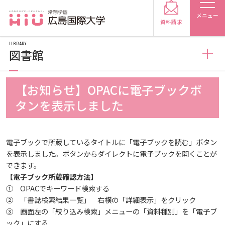
メニュー
資料請求
LIBRARY
図書館
図書館
【お知らせ】OPACに電子ブックボ
受験生の方
タンを表示しました
図書館概要
受験生の保護者の方
電子ブックで所蔵しているタイトルに「電子ブックを読む」ボタン
利用案内
を表示しました。ボタンからダイレクトに電子ブックを開くことが
在学生の方
卒業生の方
できます。
【電子ブック所蔵確認方法】
利用案内（学外利用者）
保護者の方
採用担当の方
① OPACでキーワード検索する
② 「書誌検索結果一覧」 右横の「詳細表示」をクリック
③ 画面左の「絞り込み検索」メニューの「資料種別」を「電子ブ
電子ブック・電子ジャーナルなど
大学紹介
ック」にする