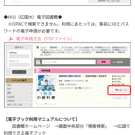
広国LMS
◆HIU（広国大）電子図書館◆
看護師・保健師国家試験対策
※OPACで検索できません。利用にあたっては、事前にIDとパス
ワードの電子申請が必要です。
活動とイベント
電子申請方法（PDFファイル）
利用講習会
学生図書委員の活動
施設案内
よくある質問
【電子ブック利用マニュアルについて】
図書館だより『Library News』
図書館ホームページ →画面中央部分「情報検索」 →広国で
利用できる電子ブック