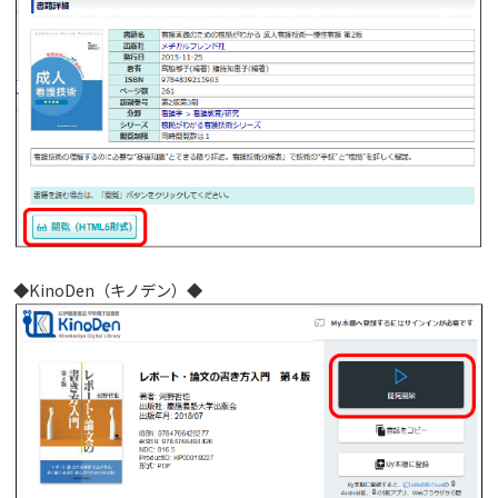
しあわせ健康センター
広国市民大学とは
理学療法士・作業療法士教員資格及び教育内容等の
カリキュラム・ポリシー（大学院対象）
広国ドリル
学園・姉妹校のご案内
広国IPEの授業について
図書館
情報端末の必携化について
大学院ディプロマ・ポリシー（2020年度以前入学
自己評価書
ガバナンス・コード
生）
広国市民大学（市民カレッジ）学生募集
大学見学・体験をご希望の方（一般の団体様）
入学予定者へのお知らせ
広国IPE用語集
臨床教授制度について
ICTサポート
情報センター
図書館概要
大学院実践臨床心理学専攻 自己点検・評価報告書
受講生授業アンケート結果
広国市民大学（地域交流カレッジ）学生募集
地域連携に関するご意見募集
合格者の方へのメッセージ
利用案内
ラーニング・コモンズ
学内ネットワークの概要
大学院薬学研究科 自己点検・評価報告書
卒業生・進路先 調査結果
広国市民大学 過去の開講コース
入学準備学習プログラム
利用案内（学外利用者）
東広島キャンパス
トレーニングルーム
◆KinoDen（キノデン）◆
情報端末の必携化について
電子ブック・電子ジャーナルなど
呉キャンパス
感染予防にかかる抗体価検査について
電子ブックをさがす
学内向け専用ページ
ビジュランクラウド
電子ジャーナルをさがす
広国ポータルサイト
学外からのつかいかた