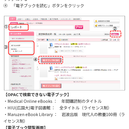
④ 「電子ブックを読む」ボタンをクリック
活動とイベント
電子ブックをさがす
入試情報
広島国際大学の概要
施設案内
電子ジャーナルをさがす
利用講習会
学部
情報の公表
建学の精神
入試最新情報
よくある質問
学外からのつかいかた
学生図書委員の活動
教育の特色
大学院・専攻科
規定
教育研究上の目的・基本組織について
保健医療学部
入試概要
図書館だより『Library News』
看護師・保健師国家試験対策
将来像
研究者要覧
就職・キャリア支援
施設案内
医療科学研究科
規定・教育課程・シラバス
総合リハビリテーション学部
職の種BOOK
お知らせ
教育に関する基本方針
大学基礎データ
広島国際大学施設等貸与内規
産官学連携
大学広報
健康科学研究科
就職支援
施設紹介
保健医療学専攻
健康スポーツ学部
資料請求
【OPACで検索できない電子ブック】
・Medical Online eBooks ： 年間購読制のタイトル
2026年
アドミッション・ポリシー
学費・入学金等費用について
広島国際大学倫理委員会規定
別表第1・第2 様式第1・第2
東広島・呉キャンパス施設 名称・愛称
リハビリテーション学専攻
地域連携
ハラスメントについて
看護学研究科
就業力育成プログラム
研究連携相談
プレスリリース
医療福祉学専攻
関連情報
窓口での資料受取りについて
・HIU(広国大)電子図書館 ： 全タイトル（ライセンス制）
健康科学部
・Maruzen eBook Library ： 岩波出版 現代人の教養100冊（ラ
イセンス制）
2025年
カリキュラム・ポリシー
アドミッション・ポリシー（2027年度以降入学
学生生活支援について
施設を動画で紹介
メディア掲載情報
医療経営学専攻
国際交流
SDGsについて
薬学研究科
エクステンション講座
公開講座
看護学専攻
研究者要覧
お問い合わせ
交通アクセス
看護学部
【電子ブック閲覧画面】