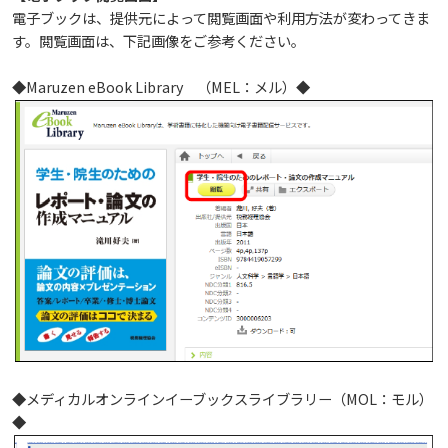
生）
電子ブックは、提供元によって閲覧画面や利用方法が変わってきま
2024年
ディプロマ・ポリシー
カリキュラム・ポリシー（2024年度以降入学生）
就職支援について
す。閲覧画面は、下記画像をご参考ください。
キャンパスの歴史を振り返る
SNS公式アカウント
心理学専攻
助産学専攻科
就職データ
高大連携
国際化ビジョン
開講講座
公開講座
学園・姉妹校のご案内
研究者情報（学会賞・研究者インタビュー）
薬学部
アドミッション・ポリシー（2024～2026年度入学
アクセス
生）
◆Maruzen eBook Library （MEL：メル）◆
カリキュラム・ポリシー（2023年度入学生）
沿革
ディプロマ・ポリシー（2024年度入学生）
2023年
動物実験に関する情報について
心理臨床センター
受講申込方法
公開講座 過去の開講コース
キャリア支援係利用案内
子ども向け体験講座
海外研修情報
公的研究費の責任体系について
カリキュラム・ポリシー（2020～2022年度入学
ディプロマ・ポリシー（2020～2023年度入学生）
学園からのメッセージ
財務・事業計画等について
2022年
Language
学生寮・学生研修棟
資格取得奨励金制度
ボランティア活動
外国人留学生
子ども向け体験講座
海外研修
安全保障貿易管理
生）
ディプロマ・ポリシー（2016～2019年度入学生）
教職課程について
学長メッセージ
JP（日本語）
EN（英語）
CH（中国語）
2021年
宿泊施設
子ども向け体験講座 過去の開講コース
学生短期海外研修
科目等履修生制度
アジア介護・福祉教育研修センター
国際交流イベント
研究倫理
カリキュラム・ポリシー（2016～2019年度保健医
療・総合リハ・医療福祉・医療経営・看護）
ディプロマ・ポリシー（2015年度以前入学生）
自己点検・評価
大学章と大学旗
基盤教育センター
東広島キャンパス
海外専門研修
広島国際大学Town＆Gownoffice東広島
連携・協定について
カリキュラム・ポリシー（2016～2019年度心理・
健幸ステーション
大学院ディプロマ・ポリシー（2024年度入学生）
文部科学省への設置認可・届出書類・履行状況報
大学機関別認証評価
UI（ユニバーシティ・アイデンティティ）
呉キャンパス
薬・医療栄養）
専門職連携教育センター
基盤教育センターでの教育活動・概要
研究情報の公開について（オプトアウト）
告書
広国市民大学
◆メディカルオンラインイーブックスライブラリー（MOL：モル）
大学院ディプロマ・ポリシー（2021～2023年度入
薬学部薬学科の自己点検・評価について
大学歌
カリキュラム・ポリシー（2015年度以前入学生）
講座のご案内
情報メディアラーニングセンター
広国IPEとは
◆
学生）
高等教育の修学支援新制度