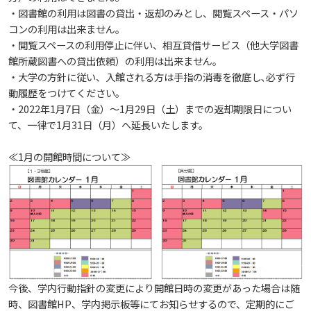
・図書館の利用は図書の貸出・返却のみとし、閲覧スペース・パソ
活動とイベント
電子ブックをさがす
コンの利用は出来ません。
入試情報
広島国際大学の概要
・閲覧スペースの利用停止に伴い、相互貸借サービス（他大学図書
館所蔵図書への貸出依頼）の利用は出来ません。
施設案内
電子ジャーナルをさがす
利用講習会
・大学の方針に従い、入館される方は手指の消毒を徹底し､必ず行
学部
情報の公表
建学の精神
入試最新情報
動履歴をつけてください。
・2022年1月7日（金）～1月29日（土）までの返却期限日につい
よくある質問
学外からのつかいかた
学生図書委員の活動
教育の特色
て、一律で1月31日（月）へ延長いたします。
大学院・専攻科
規定
教育研究上の目的・基本組織について
保健医療学部
入試概要
≪1月の開館時間について≫
図書館だより『Library News』
看護師・保健師国家試験対策
将来像
研究者要覧
就職・キャリア支援
施設案内
医療科学研究科
規定・教育課程・シラバス
総合リハビリテーション学部
職の種BOOK
お知らせ
教育に関する基本方針
大学基礎データ
広島国際大学施設等貸与内規
産官学連携
大学広報
健康科学研究科
就職支援
施設紹介
保健医療学専攻
健康スポーツ学部
資料請求
2026年
アドミッション・ポリシー
学費・入学金等費用について
広島国際大学倫理委員会規定
別表第1・第2 様式第1・第2
東広島・呉キャンパス施設 名称・愛称
リハビリテーション学専攻
地域連携
ハラスメントについて
看護学研究科
就業力育成プログラム
研究連携相談
プレスリリース
医療福祉学専攻
関連情報
窓口での資料受取りについて
健康科学部
今後、学内行動指針の変更により開館日時の変更があった場合は随
2025年
カリキュラム・ポリシー
アドミッション・ポリシー（2027年度以降入学
学生生活支援について
施設を動画で紹介
メディア掲載情報
医療経営学専攻
国際交流
SDGsについて
薬学研究科
エクステンション講座
公開講座
看護学専攻
研究者要覧
時、図書館HP、学内掲示板等にてお知らせするので、定期的にご
お問い合わせ
交通アクセス
看護学部