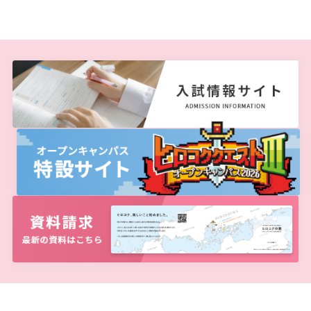
広国LMS
看護師・保健師国家試験対策
活動とイベント
利用講習会
学生図書委員の活動
施設案内
よくある質問
図書館だより『Library News』