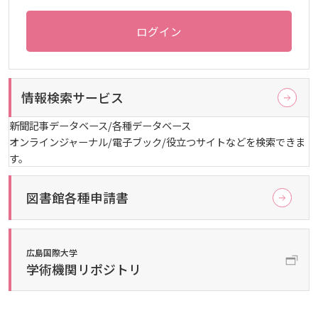
しあわせ健康センター
広国市民大学とは
理学療法士・作業療法士教員資格及び教育内容等の
カリキュラム・ポリシー（大学院対象）
広国ドリル
学園・姉妹校のご案内
広国IPEの授業について
図書館
情報端末の必携化について
大学院ディプロマ・ポリシー（2020年度以前入学
ログイン
自己評価書
ガバナンス・コード
生）
広国市民大学（市民カレッジ）学生募集
大学見学・体験をご希望の方（一般の団体様）
入学予定者へのお知らせ
広国IPE用語集
臨床教授制度について
ICTサポート
情報センター
図書館概要
大学院実践臨床心理学専攻 自己点検・評価報告書
受講生授業アンケート結果
広国市民大学（地域交流カレッジ）学生募集
情報検索サービス
地域連携に関するご意見募集
合格者の方へのメッセージ
利用案内
ラーニング・コモンズ
学内ネットワークの概要
大学院薬学研究科 自己点検・評価報告書
卒業生・進路先 調査結果
新聞記事データベース/各種データベース
広国市民大学 過去の開講コース
オンラインジャーナル/電子ブック/役立つサイトなどを検索できま
入学準備学習プログラム
利用案内（学外利用者）
東広島キャンパス
トレーニングルーム
す。
情報端末の必携化について
電子ブック・電子ジャーナルなど
呉キャンパス
図書館各種申請書
感染予防にかかる抗体価検査について
電子ブックをさがす
学内向け専用ページ
広島国際大学
学術機関リポジトリ
ビジュランクラウド
電子ジャーナルをさがす
広国ポータルサイト
学外からのつかいかた