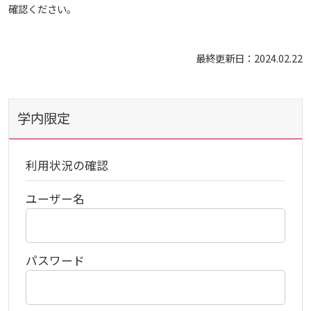
生）
確認ください。
2024年
ディプロマ・ポリシー
カリキュラム・ポリシー（2024年度以降入学生）
就職支援について
キャンパスの歴史を振り返る
SNS公式アカウント
心理学専攻
助産学専攻科
就職データ
高大連携
国際化ビジョン
開講講座
公開講座
学園・姉妹校のご案内
研究者情報（学会賞・研究者インタビュー）
薬学部
アドミッション・ポリシー（2024～2026年度入学
最終更新日：2024.02.22
アクセス
生）
カリキュラム・ポリシー（2023年度入学生）
沿革
ディプロマ・ポリシー（2024年度入学生）
2023年
動物実験に関する情報について
心理臨床センター
受講申込方法
公開講座 過去の開講コース
キャリア支援係利用案内
子ども向け体験講座
海外研修情報
公的研究費の責任体系について
カリキュラム・ポリシー（2020～2022年度入学
ディプロマ・ポリシー（2020～2023年度入学生）
学園からのメッセージ
財務・事業計画等について
2022年
Language
学内限定
学生寮・学生研修棟
資格取得奨励金制度
ボランティア活動
外国人留学生
子ども向け体験講座
海外研修
安全保障貿易管理
生）
ディプロマ・ポリシー（2016～2019年度入学生）
教職課程について
学長メッセージ
JP（日本語）
EN（英語）
CH（中国語）
2021年
宿泊施設
利用状況の確認
子ども向け体験講座 過去の開講コース
学生短期海外研修
科目等履修生制度
アジア介護・福祉教育研修センター
国際交流イベント
研究倫理
カリキュラム・ポリシー（2016～2019年度保健医
療・総合リハ・医療福祉・医療経営・看護）
ディプロマ・ポリシー（2015年度以前入学生）
ユーザー名
自己点検・評価
大学章と大学旗
基盤教育センター
東広島キャンパス
海外専門研修
広島国際大学Town＆Gownoffice東広島
連携・協定について
カリキュラム・ポリシー（2016～2019年度心理・
健幸ステーション
大学院ディプロマ・ポリシー（2024年度入学生）
文部科学省への設置認可・届出書類・履行状況報
大学機関別認証評価
UI（ユニバーシティ・アイデンティティ）
呉キャンパス
薬・医療栄養）
専門職連携教育センター
基盤教育センターでの教育活動・概要
研究情報の公開について（オプトアウト）
パスワード
告書
広国市民大学
大学院ディプロマ・ポリシー（2021～2023年度入
薬学部薬学科の自己点検・評価について
大学歌
カリキュラム・ポリシー（2015年度以前入学生）
講座のご案内
情報メディアラーニングセンター
広国IPEとは
学生）
高等教育の修学支援新制度