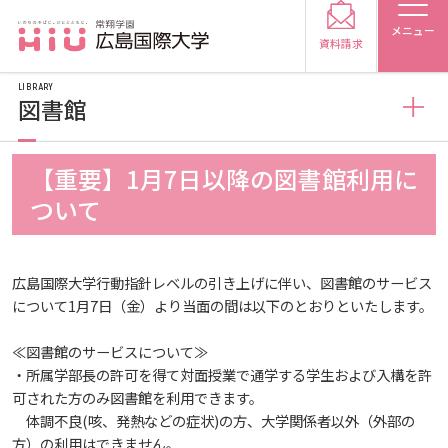
メニュー
資料請求
LIBRARY
図書館
図書館
【重要】1月7日以降の図書館利用に
受験生の方
ついて
図書館概要
受験生の保護者の方
広島国際大学行動指針レベルの引き上げに伴い、図書館のサービス
利用案内
について1月7日（金）より当面の間は以下のとおりといたします。
在学生の方
卒業生の方
≪図書館のサービスについて≫
利用案内（学外利用者）
保護者の方
採用担当の方
・所属学部長の許可を得て対面授業で通学する学生および入構を許
可された方のみ図書館を利用できます。
体調不良(咳、発熱などの症状)の方、大学関係者以外（外部の
電子ブック・電子ジャーナルなど
大学紹介
方）の利用はできません。