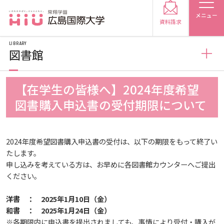
メニュー
資料請求
LIBRARY
図書館
図書館
【在学生の皆様へ】2024年度希望
受験生の方
図書購入申込書の受付期限について
図書館概要
受験生の保護者の方
2024年度希望図書購入申込書の受付は、以下の期限をもって終了い
利用案内
たします。
在学生の方
卒業生の方
申し込みを考えている方は、お早めに各図書館カウンターへご提出
ください。
利用案内（学外利用者）
保護者の方
採用担当の方
洋書 ： 2025年1月10日（金）
和書 ： 2025年1月24日（金）
電子ブック・電子ジャーナルなど
大学紹介
※各期限内に申込書を提出されましても、事情により受付・購入が