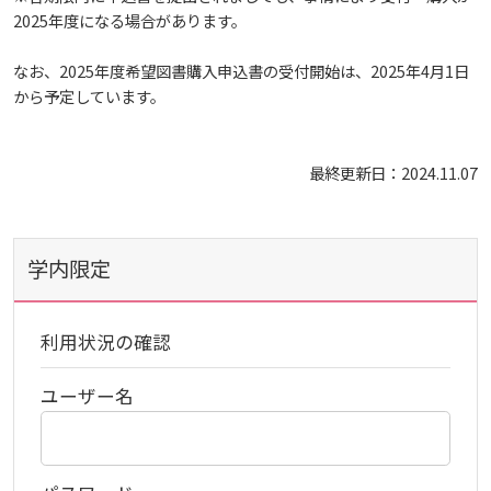
2025年度になる場合があります。
活動とイベント
電子ブックをさがす
入試情報
広島国際大学の概要
なお、
2025
年度希望図書購入申込書の受付開始は、
2025
年
4
月
1
日
から予定しています。
施設案内
電子ジャーナルをさがす
利用講習会
学部
情報の公表
建学の精神
入試最新情報
最終更新日：2024.11.07
よくある質問
学外からのつかいかた
学生図書委員の活動
教育の特色
大学院・専攻科
規定
教育研究上の目的・基本組織について
保健医療学部
入試概要
図書館だより『Library News』
看護師・保健師国家試験対策
将来像
学内限定
研究者要覧
就職・キャリア支援
施設案内
医療科学研究科
規定・教育課程・シラバス
総合リハビリテーション学部
職の種BOOK
お知らせ
教育に関する基本方針
大学基礎データ
広島国際大学施設等貸与内規
産官学連携
大学広報
健康科学研究科
就職支援
施設紹介
保健医療学専攻
健康スポーツ学部
資料請求
利用状況の確認
2026年
ユーザー名
アドミッション・ポリシー
学費・入学金等費用について
広島国際大学倫理委員会規定
別表第1・第2 様式第1・第2
東広島・呉キャンパス施設 名称・愛称
リハビリテーション学専攻
地域連携
ハラスメントについて
看護学研究科
就業力育成プログラム
研究連携相談
プレスリリース
医療福祉学専攻
関連情報
窓口での資料受取りについて
健康科学部
2025年
カリキュラム・ポリシー
アドミッション・ポリシー（2027年度以降入学
学生生活支援について
施設を動画で紹介
メディア掲載情報
医療経営学専攻
国際交流
SDGsについて
薬学研究科
エクステンション講座
公開講座
看護学専攻
研究者要覧
お問い合わせ
交通アクセス
看護学部