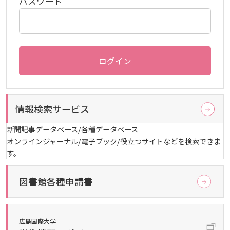
パスワード
生）
2024年
ディプロマ・ポリシー
カリキュラム・ポリシー（2024年度以降入学生）
就職支援について
キャンパスの歴史を振り返る
SNS公式アカウント
心理学専攻
助産学専攻科
就職データ
高大連携
国際化ビジョン
開講講座
公開講座
学園・姉妹校のご案内
研究者情報（学会賞・研究者インタビュー）
薬学部
アドミッション・ポリシー（2024～2026年度入学
アクセス
生）
カリキュラム・ポリシー（2023年度入学生）
沿革
ディプロマ・ポリシー（2024年度入学生）
2023年
動物実験に関する情報について
心理臨床センター
受講申込方法
公開講座 過去の開講コース
キャリア支援係利用案内
子ども向け体験講座
海外研修情報
公的研究費の責任体系について
ログイン
カリキュラム・ポリシー（2020～2022年度入学
ディプロマ・ポリシー（2020～2023年度入学生）
学園からのメッセージ
財務・事業計画等について
2022年
Language
学生寮・学生研修棟
資格取得奨励金制度
ボランティア活動
外国人留学生
子ども向け体験講座
海外研修
安全保障貿易管理
生）
情報検索サービス
ディプロマ・ポリシー（2016～2019年度入学生）
教職課程について
学長メッセージ
JP（日本語）
EN（英語）
CH（中国語）
2021年
宿泊施設
子ども向け体験講座 過去の開講コース
学生短期海外研修
科目等履修生制度
アジア介護・福祉教育研修センター
国際交流イベント
研究倫理
カリキュラム・ポリシー（2016～2019年度保健医
新聞記事データベース/各種データベース
療・総合リハ・医療福祉・医療経営・看護）
オンラインジャーナル/電子ブック/役立つサイトなどを検索できま
ディプロマ・ポリシー（2015年度以前入学生）
自己点検・評価
大学章と大学旗
基盤教育センター
東広島キャンパス
す。
海外専門研修
広島国際大学Town＆Gownoffice東広島
連携・協定について
カリキュラム・ポリシー（2016～2019年度心理・
健幸ステーション
大学院ディプロマ・ポリシー（2024年度入学生）
文部科学省への設置認可・届出書類・履行状況報
大学機関別認証評価
UI（ユニバーシティ・アイデンティティ）
図書館各種申請書
呉キャンパス
薬・医療栄養）
専門職連携教育センター
基盤教育センターでの教育活動・概要
研究情報の公開について（オプトアウト）
告書
広国市民大学
大学院ディプロマ・ポリシー（2021～2023年度入
薬学部薬学科の自己点検・評価について
大学歌
カリキュラム・ポリシー（2015年度以前入学生）
講座のご案内
情報メディアラーニングセンター
広国IPEとは
学生）
広島国際大学
高等教育の修学支援新制度