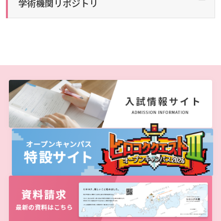
学術機関リポジトリ
しあわせ健康センター
広国市民大学とは
理学療法士・作業療法士教員資格及び教育内容等の
カリキュラム・ポリシー（大学院対象）
広国ドリル
学園・姉妹校のご案内
広国IPEの授業について
図書館
情報端末の必携化について
大学院ディプロマ・ポリシー（2020年度以前入学
自己評価書
ガバナンス・コード
生）
広国市民大学（市民カレッジ）学生募集
大学見学・体験をご希望の方（一般の団体様）
入学予定者へのお知らせ
広国IPE用語集
臨床教授制度について
ICTサポート
情報センター
図書館概要
大学院実践臨床心理学専攻 自己点検・評価報告書
受講生授業アンケート結果
広国市民大学（地域交流カレッジ）学生募集
地域連携に関するご意見募集
合格者の方へのメッセージ
利用案内
ラーニング・コモンズ
学内ネットワークの概要
大学院薬学研究科 自己点検・評価報告書
卒業生・進路先 調査結果
広国市民大学 過去の開講コース
入学準備学習プログラム
利用案内（学外利用者）
東広島キャンパス
トレーニングルーム
情報端末の必携化について
電子ブック・電子ジャーナルなど
呉キャンパス
感染予防にかかる抗体価検査について
電子ブックをさがす
学内向け専用ページ
ビジュランクラウド
電子ジャーナルをさがす
広国ポータルサイト
学外からのつかいかた