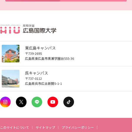
広国LMS
看護師・保健師国家試験対策
活動とイベント
東広島キャンパス
利用講習会
〒739-2695
広島県東広島市黒瀬学園台555-36
学生図書委員の活動
呉キャンパス
〒737-0112
広島県呉市広古新開5-1-1
施設案内
よくある質問
図書館だより『Library News』
このサイトについて
サイトマップ
プライバシーポリシー