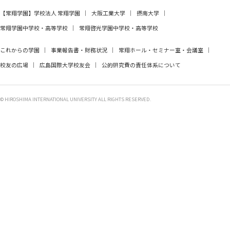
【常翔学園】
学校法人 常翔学園
大阪工業大学
摂南大学
常翔学園中学校・高等学校
常翔啓光学園中学校・高等学校
これからの学園
事業報告書・財務状況
常翔ホール・セミナー室・会議室
校友の広場
広島国際大学校友会
公的研究費の責任体系について
© HIROSHIMA INTERNATIONAL UNIVERSITY ALL RIGHTS RESERVED.