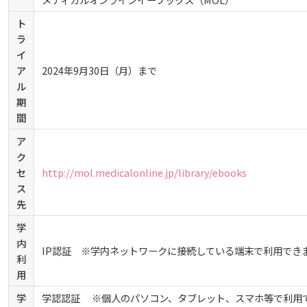
ト
活動とイベント
電子ブックをさがす
入試情報
広島国際大学の概要
ラ
イ
ア
2024年9月30日（月）まで
施設案内
電子ジャーナルをさがす
利用講習会
学部
情報の公表
建学の精神
入試最新情報
ル
期
よくある質問
学外からのつかいかた
学生図書委員の活動
間
教育の特色
大学院・専攻科
規定
教育研究上の目的・基本組織について
保健医療学部
入試概要
ア
ク
図書館だより『Library News』
看護師・保健師国家試験対策
将来像
研究者要覧
就職・キャリア支援
施設案内
医療科学研究科
規定・教育課程・シラバス
総合リハビリテーション学部
職の種BOOK
セ
http://mol.medicalonline.jp/library/ebooks
ス
お知らせ
先
教育に関する基本方針
大学基礎データ
広島国際大学施設等貸与内規
産官学連携
大学広報
健康科学研究科
就職支援
施設紹介
保健医療学専攻
健康スポーツ学部
資料請求
学
内
2026年
アドミッション・ポリシー
学費・入学金等費用について
IP認証 ※学内ネットワークに接続している端末で利用でき
広島国際大学倫理委員会規定
別表第1・第2 様式第1・第2
東広島・呉キャンパス施設 名称・愛称
リハビリテーション学専攻
地域連携
ハラスメントについて
看護学研究科
就業力育成プログラム
研究連携相談
プレスリリース
医療福祉学専攻
関連情報
窓口での資料受取りについて
健康科学部
利
用
2025年
カリキュラム・ポリシー
アドミッション・ポリシー（2027年度以降入学生）
学生生活支援について
施設を動画で紹介
メディア掲載情報
医療経営学専攻
学
学認認証 ※個人のパソコン、タブレット、スマホ等で利用
国際交流
SDGsについて
薬学研究科
エクステンション講座
公開講座
看護学専攻
研究者要覧
お問い合わせ
交通アクセス
看護学部