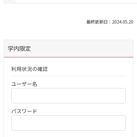
広国LMS
看護師・保健師国家試験対策
最終更新日：2024.05.20
活動とイベント
学内限定
利用講習会
利用状況の確認
学生図書委員の活動
ユーザー名
施設案内
よくある質問
パスワード
図書館だより『Library News』