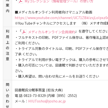
・
Myコレクション（情報管理ツール）の使い方
しあわせ健康センター
広国市民大学とは
大学院ディプロマ・ポリシー（2020年度以前入学生）
理学療法士・作業療法士教員資格及び教育内容等の自
案
ガバナンス・コード
広国ドリル
学園・姉妹校のご案内
広国IPEの授業について
図書館
情報端末の必携化について
内
■メディカルオンライン利用者向けマニュアル動画
広国市民大学（市民カレッジ）学生募集
大学見学・体験をご希望の方（一般の団体様）
https://www.youtube.com/channel/UC71ZBkIzsjLoIpxz
大学院実践臨床心理学専攻 自己点検・評価報告書
入学予定者へのお知らせ
受講生授業アンケート結果
広国IPE用語集
臨床教授制度について
ICTサポート
情報センター
図書館概要
※You Tubeチャンネルにアクセスします （株）メテオ作成
利
・「
」を遵守してくださ
広国市民大学（地域交流カレッジ）学生募集
メディカルオンライン会員規約
地域連携に関するご意見募集
大学院薬学研究科 自己点検・評価報告書
合格者の方へのメッセージ
卒業生・進路先 調査結果
利用案内
ラーニング・コモンズ
学内ネットワークの概要
用
・フルテキストの印刷、PDFファイル保存は、著作権法上認
上
ご利用ください。
広国市民大学 過去の開講コース
の
・トライアル対象のタイトルは、印刷、PDFファイル保存で
入学準備学習プログラム
利用案内（学外利用者）
東広島キャンパス
トレーニングルーム
注
了承 ください。
意
・トライアルで利用が多い電子ブックは、購入の参考にさせ
情報端末の必携化について
電子ブック・電子ジャーナルなど
・購入の可否については、図書館で判断させていただきます
呉キャンパス
さい。
・購入希望は、問い合わせ先にメールをお送りください
感染予防にかかる抗体価検査について
電子ブックをさがす
学内向け専用ページ
問
い
図書館呉分館事務室 (担当:大森)
ビジュランクラウド
電子ジャーナルをさがす
合
電 話: 0823-73-8329 (内線［895］:2552)
広国ポータルサイト
わ
メール：
HIU.Tosho@josho.ac.jp
せ
学外からのつかいかた