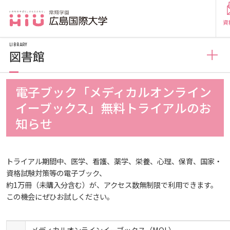
資
LIBRARY
図書館
図書館
電子ブック「メディカルオンライン
受験生の方
イーブックス」無料トライアルのお
図書館概要
知らせ
受験生の保護者の方
利用案内
在学生の方
卒業生
トライアル期間中、医学、看護、薬学、栄養、心理、保育、国家・
資格試験対策等の電子ブック、
約
1
万冊（未購入分含む）が、アクセス数無制限で利用できます。
利用案内（学外利用者）
保護者の方
採用担当
この機会にぜひお試しください。
電子ブック・電子ジャーナルなど
大学紹介
メディカルオンラインイーブックス（MOL）