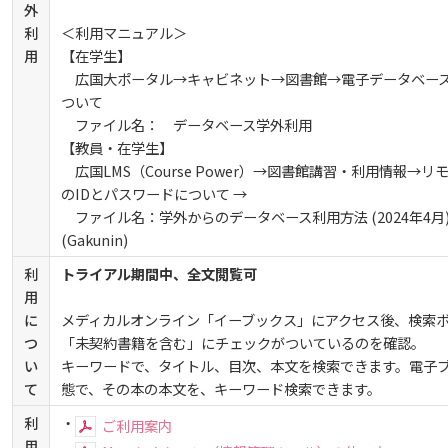
外
利
＜利用マニュアル＞
アドミッション・ポリシー（2024～2026年度入学生
2024年
ディプロマ・ポリシー
カリキュラム・ポリシー（2024年度以降入学生）
就職支援について
キャンパスの歴史を振り返る
SNS公式アカウント
心理学専攻
助産学専攻科
就職データ
高大連携
国際化ビジョン
開講講座
公開講座
学園・姉妹校のご案内
研究者情報（学会賞・研究者インタビュー）
薬学部
用
【在学生】
広国大ポータル→キャビネット→図書館→電子データベー
アクセス
カリキュラム・ポリシー（2023年度入学生）
沿革
ディプロマ・ポリシー（2024年度入学生）
2023年
ついて
動物実験に関する情報について
心理臨床センター
受講申込方法
公開講座 過去の開講コース
キャリア支援係利用案内
子ども向け体験講座
海外研修情報
公的研究費の責任体系について
ファイル名： データベース学外利用
【教員・在学生】
カリキュラム・ポリシー（2020～2022年度入学生）
ディプロマ・ポリシー（2020～2023年度入学生）
学園からのメッセージ
財務・事業計画等について
2022年
Language
学生寮・学生研修棟
広国LMS（Course Power）→図書館講習・利用情報→
資格取得奨励金制度
ボランティア活動
外国人留学生
子ども向け体験講座
海外研修
安全保障貿易管理
のIDとパスワードについて →
ファイル名：学外からのデータベース利用方法 (2024年4月
カリキュラム・ポリシー（2016～2019年度保健医療
ディプロマ・ポリシー（2016～2019年度入学生）
教職課程について
学長メッセージ
JP（日本語）
EN（英語）
CH
2021年
宿泊施設
子ども向け体験講座 過去の開講コース
学生短期海外研修
(Gakunin)
科目等履修生制度
アジア介護・福祉教育研修センター
国際交流イベント
研究倫理
医療福祉・医療経営・看護）
利
トライアル期間中、全文閲覧可
ディプロマ・ポリシー（2015年度以前入学生）
自己点検・評価
大学章と大学旗
基盤教育センター
東広島キャンパス
用
海外専門研修
カリキュラム・ポリシー（2016～2019年度心理・薬
広島国際大学Town＆Gownoffice東広島健幸ステ
連携・協定について
に
メディカルオンライン「イーブックス」にアクセス後、検索
ン
大学院ディプロマ・ポリシー（2024年度入学生）
つ
「未契約書籍を含む」にチェックがついているのを確認。
文部科学省への設置認可・届出書類・履行状況報告
大学機関別認証評価
UI（ユニバーシティ・アイデンティティ）
呉キャンパス
専門職連携教育センター
基盤教育センターでの教育活動・概要
カリキュラム・ポリシー（2015年度以前入学生）
い
キーワードで、タイトル、目次、本文を検索できます。電子
研究情報の公開について（オプトアウト）
て
態で、その本の本文を、キーワード検索できます。
広国市民大学
大学院ディプロマ・ポリシー（2021～2023年度入学
薬学部薬学科の自己点検・評価について
高等教育の修学支援新制度
大学歌
講座のご案内
情報メディアラーニングセンター
広国IPEとは
カリキュラム・ポリシー（大学院対象）
利
・
ご利用案内
用