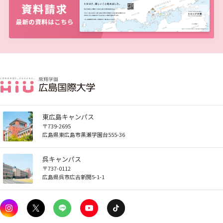
生）
ディプロマ・ポリシー
カリキュラム・ポリシー（2024年度以降入学生）
就職支援について
キャンパスの歴史を振り返る
SNS公式アカウント
心理学専攻
助産学専攻科
就職データ
高大連携
国際化ビジョン
開講講座
公開講座
学園・姉妹校のご案内
研究者情報（学会賞・研究者インタビュー）
薬学部
アドミッション・ポリシー（2024～2026年度入学
アクセス
生）
カリキュラム・ポリシー（2023年度入学生）
沿革
ディプロマ・ポリシー（2024年度入学生）
動物実験に関する情報について
心理臨床センター
受講申込方法
公開講座 過去の開講コース
キャリア支援係利用案内
子ども向け体験講座
海外研修情報
公的研究費の責任体系について
カリキュラム・ポリシー（2020～2022年度入学
ディプロマ・ポリシー（2020～2023年度入学生）
学園からのメッセージ
財務・事業計画等について
Language
学生寮・学生研修棟
資格取得奨励金制度
ボランティア活動
外国人留学生
子ども向け体験講座
海外研修
安全保障貿易管理
生）
ディプロマ・ポリシー（2016～2019年度入学生）
教職課程について
学長メッセージ
JP（日本語）
EN（英語）
CH（中国語）
宿泊施設
東広島キャンパス
子ども向け体験講座 過去の開講コース
学生短期海外研修
科目等履修生制度
アジア介護・福祉教育研修センター
国際交流イベント
研究倫理
カリキュラム・ポリシー（2016～2019年度保健医
〒739-2695
療・総合リハ・医療福祉・医療経営・看護）
広島県東広島市黒瀬学園台555-36
ディプロマ・ポリシー（2015年度以前入学生）
自己点検・評価
大学章と大学旗
基盤教育センター
東広島キャンパス
海外専門研修
広島国際大学Town＆Gownoffice東広島
連携・協定について
呉キャンパス
カリキュラム・ポリシー（2016～2019年度心理・
健幸ステーション
大学院ディプロマ・ポリシー（2024年度入学生）
〒737-0112
文部科学省への設置認可・届出書類・履行状況報
大学機関別認証評価
UI（ユニバーシティ・アイデンティティ）
呉キャンパス
薬・医療栄養）
専門職連携教育センター
基盤教育センターでの教育活動・概要
広島県呉市広古新開5-1-1
研究情報の公開について（オプトアウト）
告書
広国市民大学
大学院ディプロマ・ポリシー（2021～2023年度入
薬学部薬学科の自己点検・評価について
大学歌
カリキュラム・ポリシー（2015年度以前入学生）
講座のご案内
情報メディアラーニングセンター
広国IPEとは
学生）
高等教育の修学支援新制度