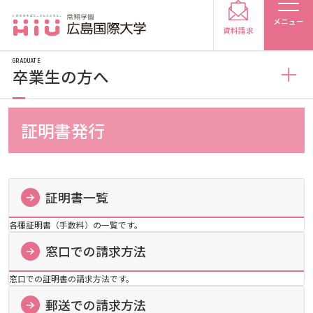
メニュー
資料請求
GRADUATE
卒業生の方へ
卒業生の方へ
証明書発行
受験生の方
証明書発行
受験生の保護者の方
証明書一覧
施設利用
証明書一覧
在学生の方
卒業生の方
各種証明書（手数料）の一覧です。
窓口での請求方法
窓口での請求方法
図書館の利用
広島国際大学校友会
保護者の方
採用担当の方
窓口での証明書の請求方法です。
郵送での請求方法
福利厚生施設の利用
卒業生サポーターのご案内
郵送での請求方法
大学紹介