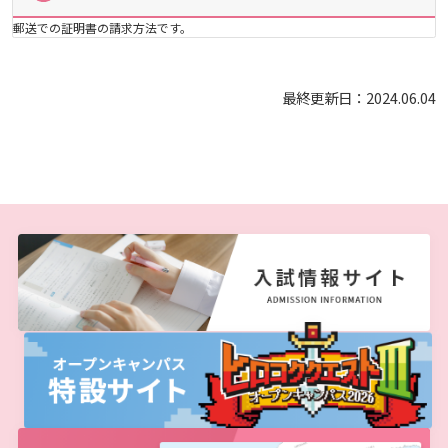
郵送での証明書の請求方法です。
関連情報
入試情報
広島国際大学の概要
最終更新日：2024.06.04
保健師・看護師・助産師国家試験を受験される卒
交通アクセス
学部
情報の公表
建学の精神
入試最新情報
業生の方へお知らせ
とれたてヒロコク便
教育の特色
大学院・専攻科
規定
教育研究上の目的・基本組織について
保健医療学部
入試概要
薬剤師国家試験を受験される卒業生の方へお知ら
せ
将来像
研究者要覧
就職・キャリア支援
施設案内
医療科学研究科
規定・教育課程・シラバス
総合リハビリテーション学部
職の種BOOK
教育に関する基本方針
大学基礎データ
広島国際大学施設等貸与内規
産官学連携
大学広報
健康科学研究科
就職支援
施設紹介
保健医療学専攻
健康スポーツ学部
資料請求
アドミッション・ポリシー
学費・入学金等費用について
広島国際大学倫理委員会規定
別表第1・第2 様式第1・第2
東広島・呉キャンパス施設 名称・愛称
リハビリテーション学専攻
地域連携
ハラスメントについて
看護学研究科
就業力育成プログラム
研究連携相談
プレスリリース
医療福祉学専攻
関連情報
窓口での資料受取りについて
健康科学部
カリキュラム・ポリシー
アドミッション・ポリシー（2027年度以降入学
学生生活支援について
施設を動画で紹介
メディア掲載情報
医療経営学専攻
国際交流
SDGsについて
薬学研究科
エクステンション講座
公開講座
看護学専攻
研究者要覧
お問い合わせ
交通アクセス
看護学部