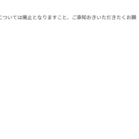
については廃止となりますこと、ご承知おきいただきたくお願
学内ネットワークの概要
東広島キャンパス
呉キャンパス
学内向け専用ページ
広国ポータルサイト
広国LMS