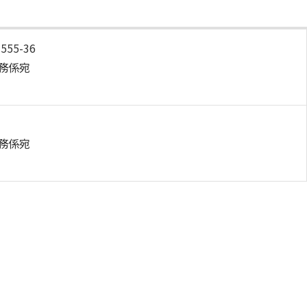
電子ブックをさがす
電子ジャーナルをさがす
55-36
学外からのつかいかた
務係宛
看護師・保健師国家試験対策
活動とイベント
利用講習会
務係宛
学生図書委員の活動
施設案内
よくある質問
図書館だより『Library News』
お知らせ
自然災害時等の図書館の閉館について