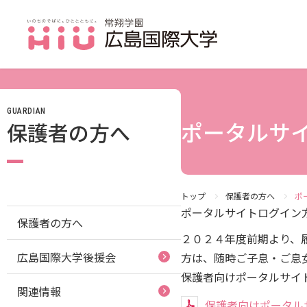
GUARDIAN
JP（日本語）
ポータルサ
保護者の方へ
受験生の方
受験生の保護者の方
在学生の方
トップ
保護者の方へ
ポ
ポータルサイトログイン
保護者の方へ
卒業生の方
２０２４年度前期より、
広島国際大学後援会
方は、随時ご子息・ご息
保護者の方
保護者向けポータルサイ
採用担当の方
関連情報
保護者向けポータル