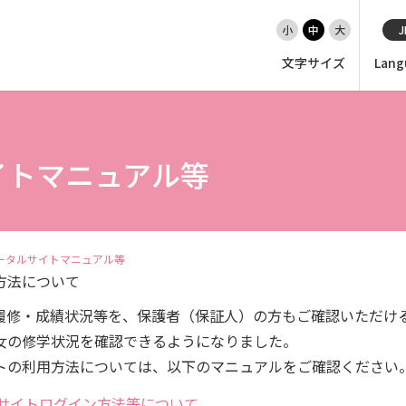
小
中
大
J
文字サイズ
Lang
EN（英語）
大学紹介
イトマニュアル等
入試情報
ータルサイトマニュアル等
学部
方法について
履修・成績状況等を、保護者（保証人）の方もご確認いただけ
大学院・専攻科
女の修学状況を確認できるようになりました。
トの利用方法については、以下のマニュアルをご確認ください
就職・キャリア支援
サイトログイン方法等について