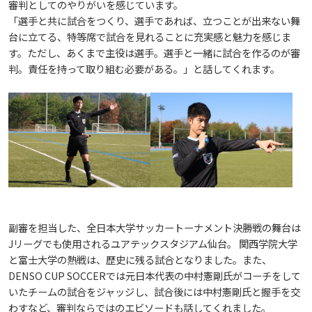
生）
審判としてのやりがいを感じています。
「選手と共に試合をつくり、選手であれば、立つことが出来ない舞
2018
2022
ディプロマ・ポリシー
カリキュラム・ポリシー（2024年度以降入学生）
就職支援について
キャンパスの歴史を振り返る
SNS公式アカウント
心理学専攻
助産学専攻科
就職データ
高大連携
国際化ビジョン
開講講座
公開講座
学園・姉妹校のご案内
研究者情報（学会賞・研究者インタビュー）
台に立てる、特等席で試合を見れることに充実感と魅力を感じま
薬学部
アドミッション・ポリシー（2024～2026年度入学
す。ただし、あくまで主役は選手。選手と一緒に試合を作るのが審
アクセス
生）
カリキュラム・ポリシー（2023年度入学生）
判。責任を持って取り組む必要がある。」と話してくれます。
沿革
ディプロマ・ポリシー（2024年度入学生）
2017
2021
動物実験に関する情報について
心理臨床センター
受講申込方法
公開講座 過去の開講コース
キャリア支援係利用案内
子ども向け体験講座
海外研修情報
公的研究費の責任体系について
カリキュラム・ポリシー（2020～2022年度入学
ディプロマ・ポリシー（2020～2023年度入学生）
学園からのメッセージ
財務・事業計画等について
2016
Language
学生寮・学生研修棟
資格取得奨励金制度
ボランティア活動
外国人留学生
子ども向け体験講座
海外研修
安全保障貿易管理
生）
ディプロマ・ポリシー（2016～2019年度入学生）
教職課程について
学長メッセージ
JP（日本語）
EN（英語）
CH（中国語）
2015
宿泊施設
子ども向け体験講座 過去の開講コース
学生短期海外研修
科目等履修生制度
アジア介護・福祉教育研修センター
国際交流イベント
研究倫理
カリキュラム・ポリシー（2016～2019年度保健医
療・総合リハ・医療福祉・医療経営・看護）
ディプロマ・ポリシー（2015年度以前入学生）
自己点検・評価
大学章と大学旗
基盤教育センター
東広島キャンパス
2014
海外専門研修
広島国際大学Town＆Gownoffice東広島
連携・協定について
副審を担当した、全日本大学サッカートーナメント決勝戦の舞台は
カリキュラム・ポリシー（2016～2019年度心理・
健幸ステーション
大学院ディプロマ・ポリシー（2024年度入学生）
文部科学省への設置認可・届出書類・履行状況報
大学機関別認証評価
UI（ユニバーシティ・アイデンティティ）
Jリーグでも使用されるユアテックスタジアム仙台。 関西学院大学
呉キャンパス
薬・医療栄養）
専門職連携教育センター
基盤教育センターでの教育活動・概要
2013
研究情報の公開について（オプトアウト）
と富士大学の熱戦は、歴史に残る試合となりました。また、
告書
広国市民大学
DENSO CUP SOCCERでは元日本代表の中村憲剛氏がコーチをして
大学院ディプロマ・ポリシー（2021～2023年度入
薬学部薬学科の自己点検・評価について
大学歌
カリキュラム・ポリシー（2015年度以前入学生）
講座のご案内
情報メディアラーニングセンター
広国IPEとは
いたチームの試合をジャッジし、試合後には中村憲剛氏と握手を交
2012
学生）
高等教育の修学支援新制度
わすなど、審判ならではのエビソードも話してくれました。