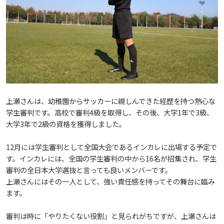
教職員の活動
2022
2023
2024
2025
2026
入試情報
広島国際大学の概要
高大連携
2021
2022
2023
2024
2025
2026
学部
情報の公表
建学の精神
入試最新情報
イベント
2017
2021
2022
2023
2024
2025
2025
教育の特色
大学院・専攻科
規定
教育研究上の目的・基本組織について
保健医療学部
入試概要
上瀬さんは、幼稚園からサッカーに親しんできた経歴を持つ熱心な
学生審判です。高校で審判4級を取得し、その後、大学1年で3級、
2021
2022
2024
2024
2026
将来像
研究者要覧
就職・キャリア支援
施設案内
医療科学研究科
規定・教育課程・シラバス
総合リハビリテーション学部
職の種BOOK
大学3年で2級の資格を獲得しました。
12月には学生審判として全国大会であるインカレに出場する予定で
2021
2023
2025
教育に関する基本方針
大学基礎データ
広島国際大学施設等貸与内規
産官学連携
大学広報
健康科学研究科
就職支援
施設紹介
保健医療学専攻
健康スポーツ学部
資料請求
す。インカレには、全国の学生審判の中から16名が招集され、学生
審判の全日本大学選抜と言っても良いメンバーです。
2020
2024
上瀬さんにはその一人として、強い責任感を持ってその舞台に臨み
アドミッション・ポリシー
学費・入学金等費用について
広島国際大学倫理委員会規定
別表第1・第2 様式第1・第2
東広島・呉キャンパス施設 名称・愛称
リハビリテーション学専攻
地域連携
ハラスメントについて
看護学研究科
就業力育成プログラム
研究連携相談
プレスリリース
医療福祉学専攻
関連情報
窓口での資料受取りについて
健康科学部
ます。
2019
2023
カリキュラム・ポリシー
アドミッション・ポリシー（2027年度以降入学
学生生活支援について
施設を動画で紹介
審判は時に「やりたくない役割」と見られがちですが、上瀬さんは
メディア掲載情報
医療経営学専攻
国際交流
SDGsについて
薬学研究科
エクステンション講座
公開講座
看護学専攻
研究者要覧
お問い合わせ
交通アクセス
看護学部