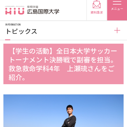
メニュー
資料請求
INFORMATION
トピックス
お知らせ
【学生の活動】全日本大学サッカー
受験生の方
トーナメント決勝戦で副審を担当。
トピックス
2026
救急救命学科4年 上瀬琉さんをご
受験生の保護者の方
紹介。
メディア掲載
2025
2026
在学生の方
卒業生の方
プレスリリース
2024
2025
2026
保護者の方
採用担当の方
学生の活動
2023
2024
2025
2026
大学紹介