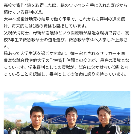
しあわせ健康センター
広国市民大学とは
高校で審判4級を取得した際、緑のワッペンを手に入れた喜びから
理学療法士・作業療法士教員資格及び教育内容等の
カリキュラム・ポリシー（大学院対象）
広国ドリル
学園・姉妹校のご案内
広国IPEの授業について
図書館
情報端末の必携化について
2011
大学院ディプロマ・ポリシー（2020年度以前入学
続けている審判の道。
自己評価書
ガバナンス・コード
生）
大学卒業後は地元の岐阜で働く予定で、これからも審判の道を続
広国市民大学（市民カレッジ）学生募集
大学見学・体験をご希望の方（一般の団体様）
入学予定者へのお知らせ
広国IPE用語集
け、将来的には1級の資格も目指しています。
臨床教授制度について
ICTサポート
情報センター
図書館概要
2010
大学院実践臨床心理学専攻 自己点検・評価報告書
父親が消防士、母親が看護師という医療職が身近な環境で育ち、高
受講生授業アンケート結果
広国市民大学（地域交流カレッジ）学生募集
校2年生で救急救命士の道を選び、救急救命学科へ入学した上瀬さ
地域連携に関するご意見募集
合格者の方へのメッセージ
利用案内
ラーニング・コモンズ
学内ネットワークの概要
ん。
2009
大学院薬学研究科 自己点検・評価報告書
卒業生・進路先 調査結果
縁あって大学生活を過ごす広島は、御三家とされるサッカー王国。
広国市民大学 過去の開講コース
豊富な試合数や他大学の学生審判仲間との交流が、最高の環境とな
入学準備学習プログラム
利用案内（学外利用者）
東広島キャンパス
トレーニングルーム
っています。学生審判としての貢献が、試合に欠かせない役割とな
っていることを認識し、審判としての使命に誇りを持っています。
情報端末の必携化について
電子ブック・電子ジャーナルなど
呉キャンパス
感染予防にかかる抗体価検査について
電子ブックをさがす
学内向け専用ページ
ビジュランクラウド
電子ジャーナルをさがす
広国ポータルサイト
学外からのつかいかた