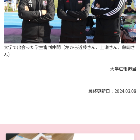
広国LMS
看護師・保健師国家試験対策
活動とイベント
大学で出会った学生審判仲間（左から近藤さん、上瀬さん、藤岡さ
ん）
利用講習会
大学広報担当
学生図書委員の活動
最終更新日：2024.03.08
施設案内
よくある質問
図書館だより『Library News』