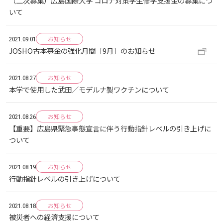
（二次募集）広島国際大学 コロナ対策学生修学支援金の募集につ
広国LMS
いて
看護師・保健師国家試験対策
お知らせ
2021.09.01
JOSHO古本募金の強化月間［9月］のお知らせ
活動とイベント
お知らせ
2021.08.27
利用講習会
本学で使用した武田／モデルナ製ワクチンについて
お知らせ
2021.08.26
学生図書委員の活動
【重要】広島県緊急事態宣言に伴う行動指針レベルの引き上げに
ついて
施設案内
お知らせ
2021.08.19
よくある質問
行動指針レベルの引き上げについて
お知らせ
2021.08.18
図書館だより『Library News』
被災者への経済支援について