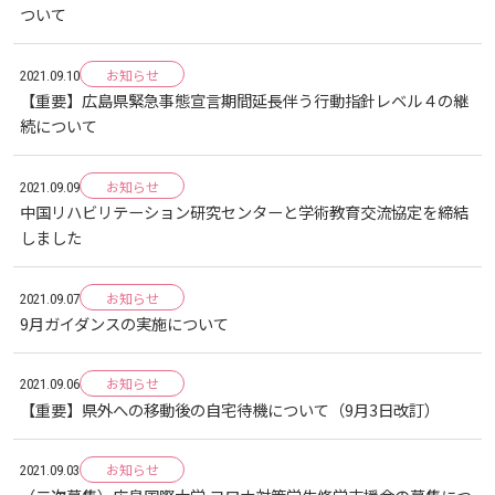
しあわせ健康センター
広国市民大学とは
ついて
理学療法士・作業療法士教員資格及び教育内容等の
カリキュラム・ポリシー（大学院対象）
広国ドリル
学園・姉妹校のご案内
広国IPEの授業について
図書館
情報端末の必携化について
2011
大学院ディプロマ・ポリシー（2020年度以前入学
自己評価書
ガバナンス・コード
生）
広国市民大学（市民カレッジ）学生募集
お知らせ
大学見学・体験をご希望の方（一般の団体様）
2021.09.10
入学予定者へのお知らせ
広国IPE用語集
臨床教授制度について
ICTサポート
情報センター
図書館概要
【重要】広島県緊急事態宣言期間延長伴う行動指針レベル４の継
2010
大学院実践臨床心理学専攻 自己点検・評価報告書
受講生授業アンケート結果
続について
広国市民大学（地域交流カレッジ）学生募集
地域連携に関するご意見募集
合格者の方へのメッセージ
利用案内
ラーニング・コモンズ
学内ネットワークの概要
2009
大学院薬学研究科 自己点検・評価報告書
お知らせ
2021.09.09
卒業生・進路先 調査結果
中国リハビリテーション研究センターと学術教育交流協定を締結
広国市民大学 過去の開講コース
入学準備学習プログラム
利用案内（学外利用者）
東広島キャンパス
トレーニングルーム
しました
情報端末の必携化について
電子ブック・電子ジャーナルなど
呉キャンパス
お知らせ
2021.09.07
9月ガイダンスの実施について
感染予防にかかる抗体価検査について
電子ブックをさがす
学内向け専用ページ
お知らせ
2021.09.06
【重要】県外への移動後の自宅待機について（9月3日改訂）
ビジュランクラウド
電子ジャーナルをさがす
広国ポータルサイト
お知らせ
2021.09.03
学外からのつかいかた