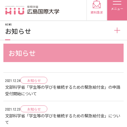
メニュー
資料請求
NEWS
お知らせ
お知らせ
お知らせ
受験生の方
トピックス
2026
受験生の保護者の方
お知らせ
2021.12.24
メディア掲載
2025
2026
文部科学省「学生等の学びを継続するための緊急給付金」の申請
在学生の方
卒業生の方
受付開始について
プレスリリース
2024
2025
2026
保護者の方
採用担当の方
お知らせ
2021.12.23
文部科学省「学生等の学びを継続するための緊急給付金」につい
学生の活動
2023
2024
2025
2026
て
大学紹介