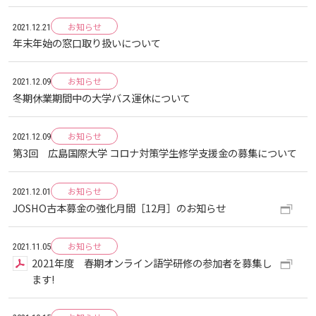
お知らせ
教職員の活動
2022
2023
2024
2025
2026
2021.12.21
入試情報
広島国際大学の概要
年末年始の窓口取り扱いについて
高大連携
2021
2022
2023
2024
2025
2026
学部
情報の公表
建学の精神
お知らせ
入試最新情報
2021.12.09
冬期休業期間中の大学バス運休について
イベント
2017
2021
2022
2023
2024
2025
2025
教育の特色
大学院・専攻科
規定
教育研究上の目的・基本組織について
保健医療学部
入試概要
お知らせ
2021.12.09
第3回 広島国際大学 コロナ対策学生修学支援金の募集について
2021
2022
2024
2024
2026
将来像
研究者要覧
就職・キャリア支援
施設案内
医療科学研究科
規定・教育課程・シラバス
総合リハビリテーション学部
職の種BOOK
お知らせ
2021.12.01
JOSHO古本募金の強化月間［12月］のお知らせ
2021
2023
2025
教育に関する基本方針
大学基礎データ
広島国際大学施設等貸与内規
産官学連携
大学広報
健康科学研究科
就職支援
施設紹介
保健医療学専攻
健康スポーツ学部
資料請求
お知らせ
2021.11.05
2020
2024
アドミッション・ポリシー
学費・入学金等費用について
広島国際大学倫理委員会規定
別表第1・第2 様式第1・第2
東広島・呉キャンパス施設 名称・愛称
リハビリテーション学専攻
地域連携
ハラスメントについて
看護学研究科
就業力育成プログラム
研究連携相談
プレスリリース
医療福祉学専攻
2021年度 春期オンライン語学研修の参加者を募集し
関連情報
窓口での資料受取りについて
健康科学部
ます!
2019
2023
カリキュラム・ポリシー
アドミッション・ポリシー（2027年度以降入学
学生生活支援について
施設を動画で紹介
メディア掲載情報
医療経営学専攻
国際交流
SDGsについて
薬学研究科
エクステンション講座
公開講座
看護学専攻
研究者要覧
お問い合わせ
交通アクセス
看護学部