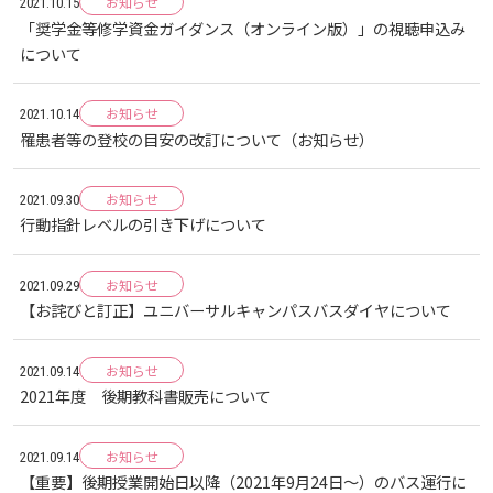
生）
お知らせ
2021.10.15
「奨学金等修学資金ガイダンス（オンライン版）」の視聴申込み
2018
2022
ディプロマ・ポリシー
カリキュラム・ポリシー（2024年度以降入学生）
就職支援について
キャンパスの歴史を振り返る
SNS公式アカウント
心理学専攻
について
助産学専攻科
就職データ
高大連携
国際化ビジョン
開講講座
公開講座
学園・姉妹校のご案内
研究者情報（学会賞・研究者インタビュー）
薬学部
アドミッション・ポリシー（2024～2026年度入学
アクセス
生）
カリキュラム・ポリシー（2023年度入学生）
沿革
ディプロマ・ポリシー（2024年度入学生）
2017
2021
動物実験に関する情報について
お知らせ
心理臨床センター
2021.10.14
受講申込方法
公開講座 過去の開講コース
キャリア支援係利用案内
子ども向け体験講座
海外研修情報
公的研究費の責任体系について
罹患者等の登校の目安の改訂について（お知らせ）
カリキュラム・ポリシー（2020～2022年度入学
ディプロマ・ポリシー（2020～2023年度入学生）
学園からのメッセージ
財務・事業計画等について
2016
Language
学生寮・学生研修棟
資格取得奨励金制度
ボランティア活動
外国人留学生
子ども向け体験講座
海外研修
安全保障貿易管理
お知らせ
生）
2021.09.30
⾏動指針レベルの引き下げについて
ディプロマ・ポリシー（2016～2019年度入学生）
教職課程について
学長メッセージ
JP（日本語）
EN（英語）
CH（中国語）
2015
宿泊施設
子ども向け体験講座 過去の開講コース
学生短期海外研修
科目等履修生制度
アジア介護・福祉教育研修センター
国際交流イベント
研究倫理
カリキュラム・ポリシー（2016～2019年度保健医
お知らせ
2021.09.29
療・総合リハ・医療福祉・医療経営・看護）
ディプロマ・ポリシー（2015年度以前入学生）
【お詫びと訂正】ユニバーサルキャンパスバスダイヤについて
自己点検・評価
大学章と大学旗
基盤教育センター
東広島キャンパス
2014
海外専門研修
広島国際大学Town＆Gownoffice東広島
連携・協定について
カリキュラム・ポリシー（2016～2019年度心理・
健幸ステーション
お知らせ
大学院ディプロマ・ポリシー（2024年度入学生）
2021.09.14
文部科学省への設置認可・届出書類・履行状況報
大学機関別認証評価
UI（ユニバーシティ・アイデンティティ）
呉キャンパス
薬・医療栄養）
専門職連携教育センター
基盤教育センターでの教育活動・概要
2013
2021年度 後期教科書販売について
研究情報の公開について（オプトアウト）
告書
広国市民大学
大学院ディプロマ・ポリシー（2021～2023年度入
薬学部薬学科の自己点検・評価について
大学歌
カリキュラム・ポリシー（2015年度以前入学生）
講座のご案内
情報メディアラーニングセンター
広国IPEとは
お知らせ
2021.09.14
2012
学生）
高等教育の修学支援新制度
【重要】後期授業開始日以降（2021年9月24日～）のバス運行に