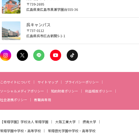
〒739-2695
広島県東広島市黒瀬学園台555-36
呉キャンパス
〒737-0112
広島県呉市広古新開5-1-1
このサイトについて
サイトマップ
プライバシーポリシー
ソーシャルメディアポリシー
知的財産ポリシー
利益相反ポリシー
社会連携ポリシー
教職員専用
【常翔学園】
学校法人 常翔学園
大阪工業大学
摂南大学
常翔学園中学校・高等学校
常翔啓光学園中学校・高等学校