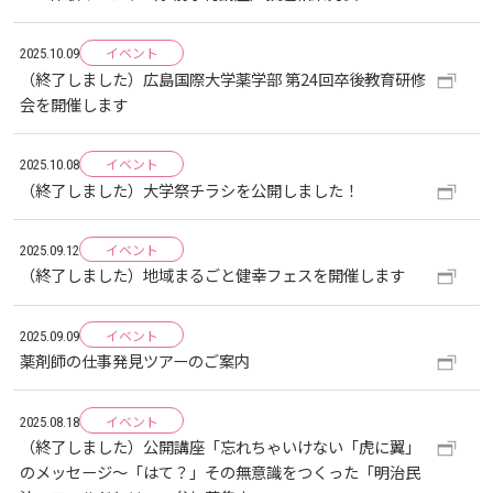
生）
2018
2022
ディプロマ・ポリシー
カリキュラム・ポリシー（2024年度以降入学生）
就職支援について
キャンパスの歴史を振り返る
SNS公式アカウント
心理学専攻
イベント
助産学専攻科
就職データ
高大連携
国際化ビジョン
開講講座
公開講座
学園・姉妹校のご案内
研究者情報（学会賞・研究者インタビュー）
2025.10.09
薬学部
アドミッション・ポリシー（2024～2026年度入学
（終了しました）広島国際大学薬学部 第24回卒後教育研修
アクセス
生）
会を開催します
カリキュラム・ポリシー（2023年度入学生）
沿革
ディプロマ・ポリシー（2024年度入学生）
2017
2021
動物実験に関する情報について
心理臨床センター
受講申込方法
公開講座 過去の開講コース
キャリア支援係利用案内
子ども向け体験講座
海外研修情報
公的研究費の責任体系について
イベント
2025.10.08
カリキュラム・ポリシー（2020～2022年度入学
ディプロマ・ポリシー（2020～2023年度入学生）
学園からのメッセージ
財務・事業計画等について
2016
Language
学生寮・学生研修棟
（終了しました）大学祭チラシを公開しました！
資格取得奨励金制度
ボランティア活動
外国人留学生
子ども向け体験講座
海外研修
安全保障貿易管理
生）
ディプロマ・ポリシー（2016～2019年度入学生）
教職課程について
学長メッセージ
JP（日本語）
EN（英語）
CH（中国語）
2015
イベント
宿泊施設
2025.09.12
子ども向け体験講座 過去の開講コース
学生短期海外研修
科目等履修生制度
アジア介護・福祉教育研修センター
国際交流イベント
研究倫理
カリキュラム・ポリシー（2016～2019年度保健医
（終了しました）地域まるごと健幸フェスを開催します
療・総合リハ・医療福祉・医療経営・看護）
ディプロマ・ポリシー（2015年度以前入学生）
自己点検・評価
大学章と大学旗
基盤教育センター
東広島キャンパス
2014
海外専門研修
広島国際大学Town＆Gownoffice東広島
連携・協定について
イベント
2025.09.09
カリキュラム・ポリシー（2016～2019年度心理・
薬剤師の仕事発見ツアーのご案内
健幸ステーション
大学院ディプロマ・ポリシー（2024年度入学生）
文部科学省への設置認可・届出書類・履行状況報
大学機関別認証評価
UI（ユニバーシティ・アイデンティティ）
呉キャンパス
薬・医療栄養）
専門職連携教育センター
基盤教育センターでの教育活動・概要
2013
研究情報の公開について（オプトアウト）
告書
イベント
2025.08.18
広国市民大学
大学院ディプロマ・ポリシー（2021～2023年度入
（終了しました）公開講座「忘れちゃいけない「虎に翼」
薬学部薬学科の自己点検・評価について
大学歌
カリキュラム・ポリシー（2015年度以前入学生）
講座のご案内
情報メディアラーニングセンター
広国IPEとは
2012
学生）
のメッセージ〜「はて？」その無意識をつくった「明治⺠
高等教育の修学支援新制度