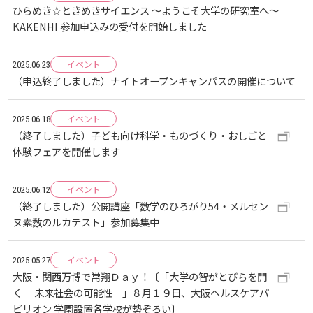
広国LMS
ひらめき☆ときめきサイエンス ～ようこそ大学の研究室へ～
KAKENHI 参加申込みの受付を開始しました
看護師・保健師国家試験対策
イベント
2025.06.23
（申込終了しました）ナイトオープンキャンパスの開催について
活動とイベント
イベント
2025.06.18
利用講習会
（終了しました）子ども向け科学・ものづくり・おしごと
体験フェアを開催します
学生図書委員の活動
イベント
2025.06.12
（終了しました）公開講座「数学のひろがり54・メルセン
施設案内
ヌ素数のルカテスト」参加募集中
よくある質問
イベント
2025.05.27
大阪・関西万博で常翔Ｄａｙ！〔「大学の智がとびらを開
図書館だより『Library News』
く －未来社会の可能性－」８月１９日、大阪ヘルスケアパ
ビリオン 学園設置各学校が勢ぞろい〕