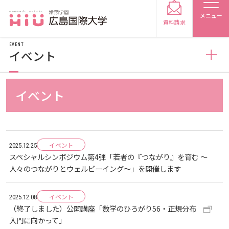
メニュー
資料請求
EVENT
イベント
お知らせ
イベント
受験生の方
トピックス
2026
受験生の保護者の方
イベント
2025.12.25
メディア掲載
2025
2026
スペシャルシンポジウム第4弾「若者の『つながり』を育む ～
在学生の方
卒業生の方
人々のつながりとウェルビーイング～」を開催します
プレスリリース
2024
2025
2026
保護者の方
採用担当の方
イベント
2025.12.08
（終了しました）公開講座「数学のひろがり56・正規分布
学生の活動
2023
2024
2025
2026
入門に向かって」
大学紹介