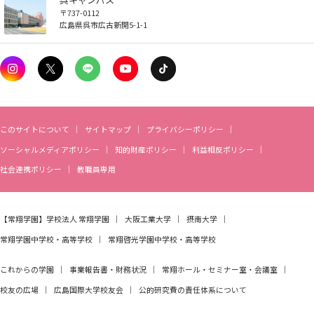
〒737-0112
広島県呉市広古新開5-1-1
このサイトについて
サイトマップ
プライバシーポリシー
ソーシャルメディアポリシー
知的財産ポリシー
利益相反ポリシー
社会連携ポリシー
教職員専用
【常翔学園】
学校法人 常翔学園
大阪工業大学
摂南大学
常翔学園中学校・高等学校
常翔啓光学園中学校・高等学校
これからの学園
事業報告書・財務状況
常翔ホール・セミナー室・会議室
校友の広場
広島国際大学校友会
公的研究費の責任体系について