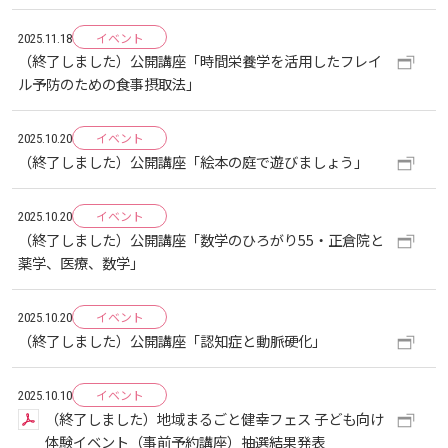
イベント
教職員の活動
2022
2023
2024
2025
2026
2025.11.18
入試情報
広島国際大学の概要
（終了しました）公開講座「時間栄養学を活用したフレイ
ル予防のための食事摂取法」
高大連携
2021
2022
2023
2024
2025
2026
学部
情報の公表
建学の精神
入試最新情報
イベント
2025.10.20
（終了しました）公開講座「絵本の庭で遊びましょう」
イベント
2017
2021
2022
2023
2024
2025
2025
教育の特色
大学院・専攻科
規定
教育研究上の目的・基本組織について
保健医療学部
入試概要
イベント
2025.10.20
2021
2022
2024
2024
2026
（終了しました）公開講座「数学のひろがり55・正倉院と
将来像
研究者要覧
就職・キャリア支援
施設案内
医療科学研究科
規定・教育課程・シラバス
総合リハビリテーション学部
職の種BOOK
薬学、医療、数学」
2021
2023
2025
教育に関する基本方針
大学基礎データ
広島国際大学施設等貸与内規
産官学連携
大学広報
健康科学研究科
就職支援
施設紹介
保健医療学専攻
健康スポーツ学部
資料請求
イベント
2025.10.20
（終了しました）公開講座「認知症と動脈硬化」
2020
2024
アドミッション・ポリシー
学費・入学金等費用について
広島国際大学倫理委員会規定
別表第1・第2 様式第1・第2
東広島・呉キャンパス施設 名称・愛称
リハビリテーション学専攻
地域連携
ハラスメントについて
看護学研究科
就業力育成プログラム
研究連携相談
プレスリリース
医療福祉学専攻
関連情報
窓口での資料受取りについて
健康科学部
イベント
2025.10.10
（終了しました）地域まるごと健幸フェス 子ども向け
2019
2023
カリキュラム・ポリシー
アドミッション・ポリシー（2027年度以降入学
学生生活支援について
施設を動画で紹介
メディア掲載情報
医療経営学専攻
国際交流
SDGsについて
薬学研究科
エクステンション講座
公開講座
看護学専攻
研究者要覧
お問い合わせ
交通アクセス
看護学部
体験イベント（事前予約講座）抽選結果発表