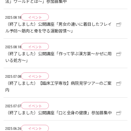
法」ワールドとは〜」参加募集中
しあわせ健康センター
広国市民大学とは
理学療法士・作業療法士教員資格及び教育内容等の
カリキュラム・ポリシー（大学院対象）
広国ドリル
学園・姉妹校のご案内
広国IPEの授業について
図書館
情報端末の必携化について
2011
大学院ディプロマ・ポリシー（2020年度以前入学
自己評価書
ガバナンス・コード
生）
イベント
2025.08.18
広国市民大学（市民カレッジ）学生募集
大学見学・体験をご希望の方（一般の団体様）
（終了しました）公開講座「男女の違いに着目したフレイ
入学予定者へのお知らせ
広国IPE用語集
臨床教授制度について
ICTサポート
情報センター
図書館概要
2010
大学院実践臨床心理学専攻 自己点検・評価報告書
ル予防〜筋肉と骨を守る運動習慣〜」
受講生授業アンケート結果
広国市民大学（地域交流カレッジ）学生募集
地域連携に関するご意見募集
合格者の方へのメッセージ
利用案内
ラーニング・コモンズ
学内ネットワークの概要
イベント
2009
2025.08.18
大学院薬学研究科 自己点検・評価報告書
卒業生・進路先 調査結果
（終了しました）公開講座「作って学ぶ漢方薬～かぜに用
広国市民大学 過去の開講コース
入学準備学習プログラム
いる処方～」
利用案内（学外利用者）
東広島キャンパス
トレーニングルーム
イベント
情報端末の必携化について
2025.07.08
電子ブック・電子ジャーナルなど
呉キャンパス
（終了しました）【臨床工学専攻】病院見学ツアーのご案
内
感染予防にかかる抗体価検査について
電子ブックをさがす
学内向け専用ページ
イベント
2025.07.07
ビジュランクラウド
（終了しました）公開講座「口と全身の健康」参加募集中
電子ジャーナルをさがす
広国ポータルサイト
イベント
2025.06.26
学外からのつかいかた