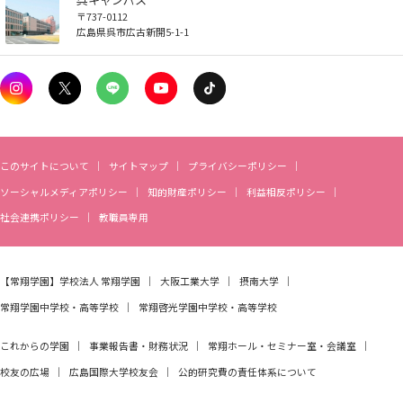
〒737-0112
広島県呉市広古新開5-1-1
このサイトについて
サイトマップ
プライバシーポリシー
ソーシャルメディアポリシー
知的財産ポリシー
利益相反ポリシー
社会連携ポリシー
教職員専用
【常翔学園】
学校法人 常翔学園
大阪工業大学
摂南大学
常翔学園中学校・高等学校
常翔啓光学園中学校・高等学校
これからの学園
事業報告書・財務状況
常翔ホール・セミナー室・会議室
校友の広場
広島国際大学校友会
公的研究費の責任体系について