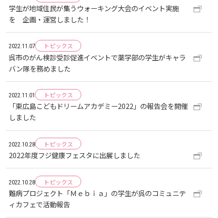
学生が地域住民が集うウォーキング大会のイベント実施
お知らせ
を 企画・運営しました！
自然災害時等の図書館の閉館について
トピックス
2022.11.07
呉市のがん検診受診促進イベントで薬学部の学生がキャラ
バン隊を務めました
トピックス
2022.11.01
「東広島こどもドリームアカデミー2022」の報告会を開催
しました
トピックス
2022.10.28
2022年度フジ健康フェスタに出展しました
トピックス
2022.10.28
難病プロジェクト「Ｍｅｂｉａ」の学生が呉のコミュニテ
ィカフェで活動報告