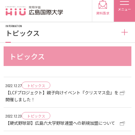
メニュー
資料請求
INFORMATION
トピックス
お知らせ
トピックス
受験生の方
トピックス
2026
受験生の保護者の方
トピックス
2022.12.27
メディア掲載
2025
2026
【LCFプロジェクト】親子向けイベント『クリスマス会』を
在学生の方
卒業生の方
開催しました！
プレスリリース
2024
2025
2026
保護者の方
採用担当の方
トピックス
2022.12.23
【硬式野球部】広島六大学野球連盟への新規加盟について
学生の活動
2023
2024
2025
2026
大学紹介