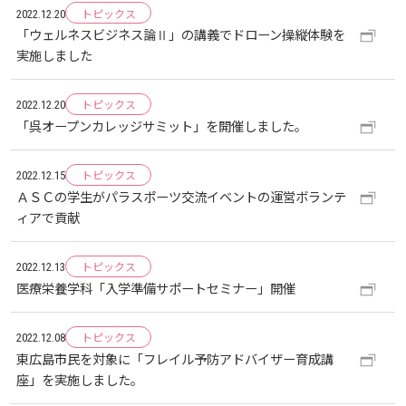
トピックス
2022.12.20
「ウェルネスビジネス論Ⅱ」の講義でドローン操縦体験を
教職員の活動
2022
2023
2024
2025
2026
入試情報
広島国際大学の概要
実施しました
高大連携
2021
2022
2023
2024
2025
2026
学部
情報の公表
建学の精神
トピックス
入試最新情報
2022.12.20
「呉オープンカレッジサミット」を開催しました。
イベント
2017
2021
2022
2023
2024
2025
2025
教育の特色
大学院・専攻科
規定
教育研究上の目的・基本組織について
保健医療学部
入試概要
トピックス
2022.12.15
ＡＳＣの学生がパラスポーツ交流イベントの運営ボランテ
2021
2022
2024
2024
2026
ィアで貢献
将来像
研究者要覧
就職・キャリア支援
施設案内
医療科学研究科
規定・教育課程・シラバス
総合リハビリテーション学部
職の種BOOK
2021
2023
2025
トピックス
2022.12.13
教育に関する基本方針
大学基礎データ
広島国際大学施設等貸与内規
産官学連携
大学広報
健康科学研究科
就職支援
施設紹介
保健医療学専攻
健康スポーツ学部
資料請求
医療栄養学科「入学準備サポートセミナー」開催
2020
2024
アドミッション・ポリシー
学費・入学金等費用について
広島国際大学倫理委員会規定
別表第1・第2 様式第1・第2
東広島・呉キャンパス施設 名称・愛称
リハビリテーション学専攻
地域連携
ハラスメントについて
看護学研究科
就業力育成プログラム
研究連携相談
プレスリリース
医療福祉学専攻
トピックス
関連情報
窓口での資料受取りについて
健康科学部
2022.12.08
東広島市民を対象に「フレイル予防アドバイザー育成講
座」を実施しました。
2019
2023
カリキュラム・ポリシー
アドミッション・ポリシー（2027年度以降入学
学生生活支援について
施設を動画で紹介
メディア掲載情報
医療経営学専攻
国際交流
SDGsについて
薬学研究科
エクステンション講座
公開講座
看護学専攻
研究者要覧
お問い合わせ
交通アクセス
看護学部