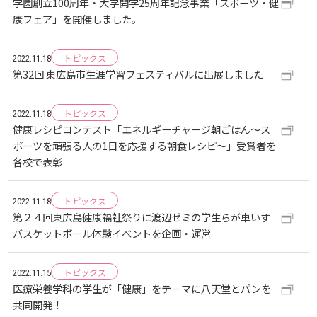
学園創立100周年・大学開学25周年記念事業「スポーツ・健
しあわせ健康センター
広国市民大学とは
理学療法士・作業療法士教員資格及び教育内容等の
カリキュラム・ポリシー（大学院対象）
広国ドリル
学園・姉妹校のご案内
広国IPEの授業について
康フェア」を開催しました。
図書館
情報端末の必携化について
2011
大学院ディプロマ・ポリシー（2020年度以前入学
自己評価書
ガバナンス・コード
生）
広国市民大学（市民カレッジ）学生募集
大学見学・体験をご希望の方（一般の団体様）
トピックス
入学予定者へのお知らせ
2022.11.18
広国IPE用語集
臨床教授制度について
ICTサポート
情報センター
図書館概要
2010
大学院実践臨床心理学専攻 自己点検・評価報告書
第32回 東広島市生涯学習フェスティバルに出展しました
受講生授業アンケート結果
広国市民大学（地域交流カレッジ）学生募集
地域連携に関するご意見募集
合格者の方へのメッセージ
利用案内
ラーニング・コモンズ
学内ネットワークの概要
トピックス
2009
2022.11.18
大学院薬学研究科 自己点検・評価報告書
卒業生・進路先 調査結果
健康レシピコンテスト「エネルギーチャージ朝ごはん～ス
広国市民大学 過去の開講コース
入学準備学習プログラム
ポーツを頑張る人の1日を応援する朝食レシピ～」受賞者を
利用案内（学外利用者）
東広島キャンパス
トレーニングルーム
各校で表彰
情報端末の必携化について
電子ブック・電子ジャーナルなど
呉キャンパス
トピックス
2022.11.18
第２４回東広島健康福祉祭りに渡辺ゼミの学生らが車いす
感染予防にかかる抗体価検査について
電子ブックをさがす
バスケットボール体験イベントを企画・運営
学内向け専用ページ
ビジュランクラウド
トピックス
電子ジャーナルをさがす
2022.11.15
広国ポータルサイト
医療栄養学科の学生が「健康」をテーマに八天堂とパンを
共同開発！
学外からのつかいかた