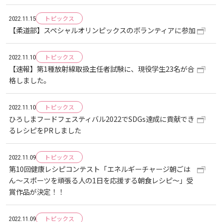
広国LMS
トピックス
2022.11.15
看護師・保健師国家試験対策
【柔道部】スペシャルオリンピックスのボランティアに参加
トピックス
活動とイベント
2022.11.10
【速報】第1種放射線取扱主任者試験に、現役学生23名が合
格しました。
利用講習会
トピックス
2022.11.10
学生図書委員の活動
ひろしまフードフェスティバル2022でSDGs達成に貢献でき
るレシピをPRしました
施設案内
トピックス
2022.11.09
第10回健康レシピコンテスト「エネルギーチャージ朝ごは
よくある質問
ん～スポーツを頑張る人の1日を応援する朝食レシピ～」受
賞作品が決定！！
図書館だより『Library News』
トピックス
2022.11.09