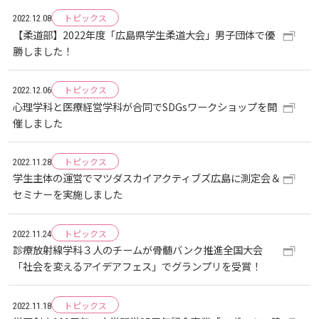
生）
トピックス
2022.12.08
2018
2022
ディプロマ・ポリシー
カリキュラム・ポリシー（2024年度以降入学生）
就職支援について
キャンパスの歴史を振り返る
SNS公式アカウント
心理学専攻
【柔道部】2022年度「広島県学生柔道大会」男子団体で優
助産学専攻科
就職データ
高大連携
国際化ビジョン
開講講座
公開講座
学園・姉妹校のご案内
研究者情報（学会賞・研究者インタビュー）
薬学部
アドミッション・ポリシー（2024～2026年度入学
勝しました！
アクセス
生）
カリキュラム・ポリシー（2023年度入学生）
沿革
ディプロマ・ポリシー（2024年度入学生）
2017
2021
動物実験に関する情報について
心理臨床センター
受講申込方法
公開講座 過去の開講コース
キャリア支援係利用案内
子ども向け体験講座
海外研修情報
公的研究費の責任体系について
トピックス
2022.12.06
心理学科と医療経営学科が合同でSDGsワークショップを開
カリキュラム・ポリシー（2020～2022年度入学
ディプロマ・ポリシー（2020～2023年度入学生）
学園からのメッセージ
財務・事業計画等について
2016
Language
学生寮・学生研修棟
催しました
資格取得奨励金制度
ボランティア活動
外国人留学生
子ども向け体験講座
海外研修
安全保障貿易管理
生）
ディプロマ・ポリシー（2016～2019年度入学生）
教職課程について
学長メッセージ
JP（日本語）
EN（英語）
CH（中国語）
2015
トピックス
宿泊施設
2022.11.28
子ども向け体験講座 過去の開講コース
学生短期海外研修
科目等履修生制度
アジア介護・福祉教育研修センター
国際交流イベント
研究倫理
カリキュラム・ポリシー（2016～2019年度保健医
学生主体の運営でマツダスカイアクティブズ広島に測定会＆
療・総合リハ・医療福祉・医療経営・看護）
セミナーを実施しました
ディプロマ・ポリシー（2015年度以前入学生）
自己点検・評価
大学章と大学旗
基盤教育センター
東広島キャンパス
2014
海外専門研修
広島国際大学Town＆Gownoffice東広島
連携・協定について
カリキュラム・ポリシー（2016～2019年度心理・
トピックス
健幸ステーション
2022.11.24
大学院ディプロマ・ポリシー（2024年度入学生）
文部科学省への設置認可・届出書類・履行状況報
大学機関別認証評価
UI（ユニバーシティ・アイデンティティ）
呉キャンパス
診療放射線学科３人のチームが骨髄バンク推進全国大会
薬・医療栄養）
専門職連携教育センター
基盤教育センターでの教育活動・概要
2013
研究情報の公開について（オプトアウト）
「社会を変えるアイデアフェス」でグランプリを受賞！
告書
広国市民大学
大学院ディプロマ・ポリシー（2021～2023年度入
薬学部薬学科の自己点検・評価について
大学歌
カリキュラム・ポリシー（2015年度以前入学生）
講座のご案内
情報メディアラーニングセンター
広国IPEとは
2012
学生）
トピックス
2022.11.18
高等教育の修学支援新制度