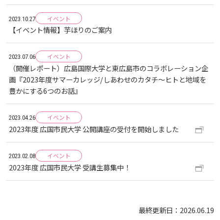
イベント
教職員の活動
2022
2023
2024
2025
2026
2023.10.27
入試情報
広島国際大学の概要
【イベント情報】芋ほりのご案内
高大連携
2021
2022
2023
2024
2025
2026
学部
情報の公表
建学の精神
イベント
入試最新情報
2023.07.06
（開催レポート）広島国際大学と東広島市のコラボレーション企
画『2023年度サマーカレッジ/しあわせのカタチ～ヒトと地域を
イベント
2017
2021
2022
2023
2024
2025
2025
教育の特色
大学院・専攻科
規定
教育研究上の目的・基本組織について
保健医療学部
入試概要
豊かにする6つのお話』
2021
2022
2024
2024
2026
将来像
イベント
研究者要覧
2023.04.26
就職・キャリア支援
施設案内
医療科学研究科
規定・教育課程・シラバス
総合リハビリテーション学部
職の種BOOK
2023年度 広国市民大学 公開講座の受付を開始しました
2021
2023
2025
教育に関する基本方針
大学基礎データ
広島国際大学施設等貸与内規
産官学連携
大学広報
健康科学研究科
就職支援
施設紹介
保健医療学専攻
健康スポーツ学部
資料請求
イベント
2023.02.08
2023年度 広国市民大学 受講生募集中！
2020
2024
アドミッション・ポリシー
学費・入学金等費用について
広島国際大学倫理委員会規定
別表第1・第2 様式第1・第2
東広島・呉キャンパス施設 名称・愛称
リハビリテーション学専攻
地域連携
ハラスメントについて
看護学研究科
就業力育成プログラム
研究連携相談
プレスリリース
医療福祉学専攻
関連情報
窓口での資料受取りについて
健康科学部
2019
2023
カリキュラム・ポリシー
アドミッション・ポリシー（2027年度以降入学
学生生活支援について
最終更新日：2026.06.19
施設を動画で紹介
メディア掲載情報
医療経営学専攻
国際交流
SDGsについて
薬学研究科
エクステンション講座
公開講座
看護学専攻
研究者要覧
お問い合わせ
交通アクセス
看護学部