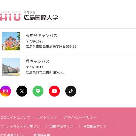
しあわせ健康センター
広国市民大学とは
理学療法士・作業療法士教員資格及び教育内容等の
カリキュラム・ポリシー（大学院対象）
広国ドリル
学園・姉妹校のご案内
広国IPEの授業について
図書館
情報端末の必携化について
2011
大学院ディプロマ・ポリシー（2020年度以前入学
自己評価書
ガバナンス・コード
生）
広国市民大学（市民カレッジ）学生募集
大学見学・体験をご希望の方（一般の団体様）
入学予定者へのお知らせ
広国IPE用語集
臨床教授制度について
ICTサポート
情報センター
図書館概要
2010
大学院実践臨床心理学専攻 自己点検・評価報告書
受講生授業アンケート結果
東広島キャンパス
広国市民大学（地域交流カレッジ）学生募集
地域連携に関するご意見募集
〒739-2695
合格者の方へのメッセージ
利用案内
ラーニング・コモンズ
学内ネットワークの概要
広島県東広島市黒瀬学園台555-36
2009
大学院薬学研究科 自己点検・評価報告書
卒業生・進路先 調査結果
広国市民大学 過去の開講コース
入学準備学習プログラム
呉キャンパス
利用案内（学外利用者）
東広島キャンパス
トレーニングルーム
〒737-0112
広島県呉市広古新開5-1-1
情報端末の必携化について
電子ブック・電子ジャーナルなど
呉キャンパス
感染予防にかかる抗体価検査について
電子ブックをさがす
学内向け専用ページ
ビジュランクラウド
電子ジャーナルをさがす
このサイトについて
サイトマップ
プライバシーポリシー
広国ポータルサイト
ソーシャルメディアポリシー
知的財産ポリシー
利益相反ポリシー
学外からのつかいかた
社会連携ポリシー
教職員専用