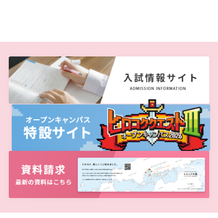
生）
2018
2022
ディプロマ・ポリシー
カリキュラム・ポリシー（2024年度以降入学生）
就職支援について
キャンパスの歴史を振り返る
SNS公式アカウント
心理学専攻
助産学専攻科
就職データ
高大連携
国際化ビジョン
開講講座
公開講座
学園・姉妹校のご案内
研究者情報（学会賞・研究者インタビュー）
薬学部
アドミッション・ポリシー（2024～2026年度入学
アクセス
生）
カリキュラム・ポリシー（2023年度入学生）
沿革
ディプロマ・ポリシー（2024年度入学生）
2017
2021
動物実験に関する情報について
心理臨床センター
受講申込方法
公開講座 過去の開講コース
キャリア支援係利用案内
子ども向け体験講座
海外研修情報
公的研究費の責任体系について
カリキュラム・ポリシー（2020～2022年度入学
ディプロマ・ポリシー（2020～2023年度入学生）
学園からのメッセージ
財務・事業計画等について
2016
Language
学生寮・学生研修棟
資格取得奨励金制度
ボランティア活動
外国人留学生
子ども向け体験講座
海外研修
安全保障貿易管理
生）
ディプロマ・ポリシー（2016～2019年度入学生）
教職課程について
学長メッセージ
JP（日本語）
EN（英語）
CH（中国語）
2015
宿泊施設
子ども向け体験講座 過去の開講コース
学生短期海外研修
科目等履修生制度
アジア介護・福祉教育研修センター
国際交流イベント
研究倫理
カリキュラム・ポリシー（2016～2019年度保健医
療・総合リハ・医療福祉・医療経営・看護）
ディプロマ・ポリシー（2015年度以前入学生）
自己点検・評価
大学章と大学旗
基盤教育センター
東広島キャンパス
2014
海外専門研修
広島国際大学Town＆Gownoffice東広島
連携・協定について
カリキュラム・ポリシー（2016～2019年度心理・
健幸ステーション
大学院ディプロマ・ポリシー（2024年度入学生）
文部科学省への設置認可・届出書類・履行状況報
大学機関別認証評価
UI（ユニバーシティ・アイデンティティ）
呉キャンパス
薬・医療栄養）
専門職連携教育センター
基盤教育センターでの教育活動・概要
2013
研究情報の公開について（オプトアウト）
告書
広国市民大学
大学院ディプロマ・ポリシー（2021～2023年度入
薬学部薬学科の自己点検・評価について
大学歌
カリキュラム・ポリシー（2015年度以前入学生）
講座のご案内
情報メディアラーニングセンター
広国IPEとは
2012
学生）
高等教育の修学支援新制度