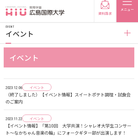
メニュー
資料請求
EVENT
イベント
お知らせ
イベント
受験生の方
トピックス
2026
受験生の保護者の方
イベント
2023.12.06
メディア掲載
2025
2026
（終了しました）【イベント情報】スイートポテト調理・試食会
在学生の方
卒業生の方
のご案内
プレスリリース
2024
2025
2026
保護者の方
採用担当の方
イベント
2023.11.22
【イベント情報】「第10回 大学共演！シャレオ大学生コンサー
学生の活動
2023
2024
2025
2026
ト～なかちゃん音楽の輪」にフォークギター部が出演します！
大学紹介