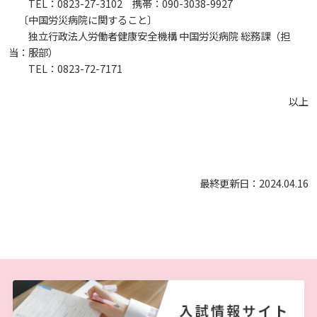
TEL：0823-27-3102 携帯：090-3038-9927
しあわせ健康センター
広国市民大学とは
理学療法士・作業療法士教員資格及び教育内容等の
カリキュラム・ポリシー（大学院対象）
広国ドリル
学園・姉妹校のご案内
広国IPEの授業について
〔中国労災病院に関すること〕
図書館
情報端末の必携化について
2011
大学院ディプロマ・ポリシー（2020年度以前入学
自己評価書
独立行政法人労働者健康安全機構 中国労災病院 総務課（担
ガバナンス・コード
生）
広国市民大学（市民カレッジ）学生募集
大学見学・体験をご希望の方（一般の団体様）
当：服部）
入学予定者へのお知らせ
広国IPE用語集
臨床教授制度について
ICTサポート
情報センター
図書館概要
TEL：0823-72-7171
2010
大学院実践臨床心理学専攻 自己点検・評価報告書
受講生授業アンケート結果
広国市民大学（地域交流カレッジ）学生募集
地域連携に関するご意見募集
以上
合格者の方へのメッセージ
利用案内
ラーニング・コモンズ
学内ネットワークの概要
2009
大学院薬学研究科 自己点検・評価報告書
卒業生・進路先 調査結果
広国市民大学 過去の開講コース
入学準備学習プログラム
利用案内（学外利用者）
東広島キャンパス
トレーニングルーム
最終更新日：2024.04.16
情報端末の必携化について
電子ブック・電子ジャーナルなど
呉キャンパス
感染予防にかかる抗体価検査について
電子ブックをさがす
学内向け専用ページ
ビジュランクラウド
電子ジャーナルをさがす
広国ポータルサイト
学外からのつかいかた