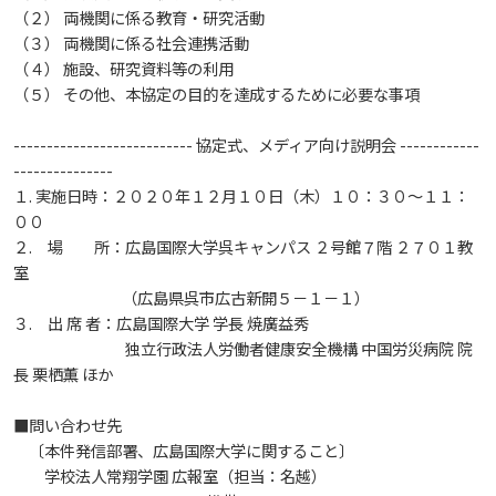
生）
（２） 両機関に係る教育・研究活動
2018
2022
（３） 両機関に係る社会連携活動
ディプロマ・ポリシー
カリキュラム・ポリシー（2024年度以降入学生）
就職支援について
キャンパスの歴史を振り返る
SNS公式アカウント
心理学専攻
助産学専攻科
就職データ
高大連携
国際化ビジョン
開講講座
公開講座
学園・姉妹校のご案内
研究者情報（学会賞・研究者インタビュー）
薬学部
（４） 施設、研究資料等の利用
アドミッション・ポリシー（2024～2026年度入学
（５） その他、本協定の目的を達成するために必要な事項
アクセス
生）
カリキュラム・ポリシー（2023年度入学生）
沿革
ディプロマ・ポリシー（2024年度入学生）
2017
2021
動物実験に関する情報について
心理臨床センター
受講申込方法
公開講座 過去の開講コース
キャリア支援係利用案内
子ども向け体験講座
海外研修情報
公的研究費の責任体系について
--------------------------- 協定式、メディア向け説明会 ------------
---------------
カリキュラム・ポリシー（2020～2022年度入学
ディプロマ・ポリシー（2020～2023年度入学生）
学園からのメッセージ
財務・事業計画等について
2016
Language
学生寮・学生研修棟
資格取得奨励金制度
１. 実施日時：２０２０年１２月１０日（木）１０：３０～１１：
ボランティア活動
外国人留学生
子ども向け体験講座
海外研修
安全保障貿易管理
生）
００
ディプロマ・ポリシー（2016～2019年度入学生）
２. 場 所：広島国際大学呉キャンパス ２号館７階 ２７０１教
教職課程について
学長メッセージ
JP（日本語）
EN（英語）
CH（中国語）
2015
宿泊施設
子ども向け体験講座 過去の開講コース
学生短期海外研修
科目等履修生制度
アジア介護・福祉教育研修センター
国際交流イベント
研究倫理
カリキュラム・ポリシー（2016～2019年度保健医
室
療・総合リハ・医療福祉・医療経営・看護）
（広島県呉市広古新開５－１－１）
ディプロマ・ポリシー（2015年度以前入学生）
自己点検・評価
大学章と大学旗
３. 出 席 者：広島国際大学 学長 焼廣益秀
基盤教育センター
東広島キャンパス
2014
海外専門研修
広島国際大学Town＆Gownoffice東広島
連携・協定について
独立行政法人労働者健康安全機構 中国労災病院 院
カリキュラム・ポリシー（2016～2019年度心理・
健幸ステーション
長 栗栖薫 ほか
大学院ディプロマ・ポリシー（2024年度入学生）
文部科学省への設置認可・届出書類・履行状況報
大学機関別認証評価
UI（ユニバーシティ・アイデンティティ）
呉キャンパス
薬・医療栄養）
専門職連携教育センター
基盤教育センターでの教育活動・概要
2013
研究情報の公開について（オプトアウト）
告書
■問い合わせ先
広国市民大学
大学院ディプロマ・ポリシー（2021～2023年度入
〔本件発信部署、広島国際大学に関すること〕
薬学部薬学科の自己点検・評価について
大学歌
カリキュラム・ポリシー（2015年度以前入学生）
講座のご案内
情報メディアラーニングセンター
広国IPEとは
2012
学生）
学校法人常翔学園 広報室（担当：名越）
高等教育の修学支援新制度