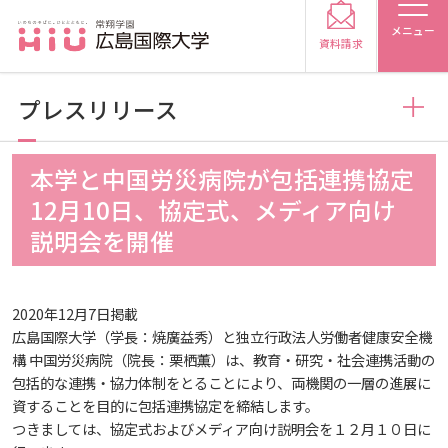
メニュー
資料請求
プレスリリース
お知らせ
本学と中国労災病院が包括連携協定
受験生の方
12月10日、協定式、メディア向け
トピックス
2026
説明会を開催
受験生の保護者の方
メディア掲載
2025
2026
在学生の方
卒業生の方
2020年12月7日掲載
広島国際大学（学長：焼廣益秀）と独立行政法人労働者健康安全機
構 中国労災病院（院長：栗栖薫）は、教育・研究・社会連携活動の
プレスリリース
2024
2025
2026
保護者の方
採用担当の方
包括的な連携・協力体制をとることにより、両機関の一層の進展に
資することを目的に包括連携協定を締結します。
学生の活動
2023
2024
2025
2026
つきましては、協定式およびメディア向け説明会を１２月１０日に
大学紹介