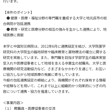
行います。
教職員の活動
2022
2023
2024
2025
2026
【本件のポイント】
入試情報
広島国際大学の概要
● 健康・医療・福祉分野の専門職を養成する大学と地元呉市の総
合病院が包括連携
高大連携
2021
2022
2023
2024
2025
2026
学部
情報の公表
建学の精神
入試最新情報
● 教育・研究と医療分野の相互の強みを生かした連携により、地
域医療に貢献
イベント
2017
2021
2022
2023
2024
2025
2025
教育の特色
大学院・専攻科
規定
教育研究上の目的・基本組織について
保健医療学部
入試概要
本学と中国労災病院は、2012年6月に連携協定を結び、大学院薬学
研究科の大学院生の臨地研修や臨床教育と薬物療法の確立に関する
2021
2022
2024
2024
2026
研究を実施しています。また、専門職を目指す学部学生の臨床実習
将来像
研究者要覧
就職・キャリア支援
施設案内
医療科学研究科
規定・教育課程・シラバス
総合リハビリテーション学部
職の種BOOK
受入れや医療従事者として地域を支える卒業生の就職先、大学と医
療機関の研究活動協力など、さまざまなかかわりを通じて、お互い
2021
2023
2025
教育に関する基本方針
に協力しながら地域医療の発展に寄与しています。
大学基礎データ
広島国際大学施設等貸与内規
産官学連携
大学広報
健康科学研究科
就職支援
施設紹介
保健医療学専攻
健康スポーツ学部
資料請求
今般の包括連携協定の締結により、両機関がそれぞれ保有する情報
や経験などを用いて、これまで以上に組織的かつ効果的につぎの内
2020
2024
アドミッション・ポリシー
学費・入学金等費用について
広島国際大学倫理委員会規定
別表第1・第2 様式第1・第2
東広島・呉キャンパス施設 名称・愛称
リハビリテーション学専攻
容について連携・協力を推進していきます。
地域連携
ハラスメントについて
看護学研究科
就業力育成プログラム
研究連携相談
プレスリリース
医療福祉学専攻
関連情報
窓口での資料受取りについて
健康科学部
＜事業内容＞
2019
2023
カリキュラム・ポリシー
アドミッション・ポリシー（2027年度以降入学
学生生活支援について
施設を動画で紹介
メディア掲載情報
医療経営学専攻
国際交流
SDGsについて
薬学研究科
エクステンション講座
公開講座
看護学専攻
研究者要覧
お問い合わせ
交通アクセス
看護学部
（１） 教職員・医療従事者の交流