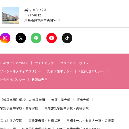
お知らせ
呉キャンパス
〒737-0112
広島県呉市広古新開5-1-1
自然災害時等の図書館の閉館について
このサイトについて
サイトマップ
プライバシーポリシー
ソーシャルメディアポリシー
知的財産ポリシー
利益相反ポリシー
社会連携ポリシー
教職員専用
【常翔学園】
学校法人 常翔学園
大阪工業大学
摂南大学
常翔学園中学校・高等学校
常翔啓光学園中学校・高等学校
これからの学園
事業報告書・財務状況
常翔ホール・セミナー室・会議室
校友の広場
広島国際大学校友会
公的研究費の責任体系について