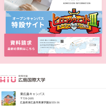
広国LMS
看護師・保健師国家試験対策
活動とイベント
利用講習会
学生図書委員の活動
施設案内
よくある質問
東広島キャンパス
図書館だより『Library News』
〒739-2695
広島県東広島市黒瀬学園台555-36