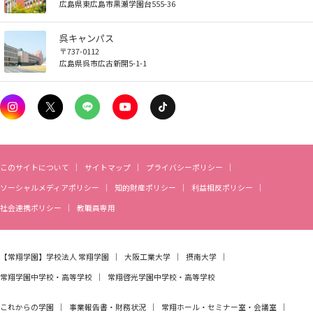
広島県東広島市黒瀬学園台555-36
お知らせ
呉キャンパス
〒737-0112
自然災害時等の図書館の閉館について
広島県呉市広古新開5-1-1
このサイトについて
サイトマップ
プライバシーポリシー
ソーシャルメディアポリシー
知的財産ポリシー
利益相反ポリシー
社会連携ポリシー
教職員専用
【常翔学園】
学校法人 常翔学園
大阪工業大学
摂南大学
常翔学園中学校・高等学校
常翔啓光学園中学校・高等学校
これからの学園
事業報告書・財務状況
常翔ホール・セミナー室・会議室