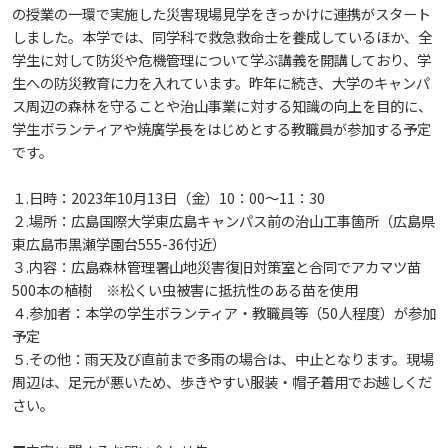
生）
の授業の一環で実施した災害現場見学をきっかけに連携がスタート
しました。本学では、同学科で救急救命士を養成しているほか、全
2018
2022
ディプロマ・ポリシー
カリキュラム・ポリシー（2024年度以降入学生）
就職支援について
キャンパスの歴史を振り返る
SNS公式アカウント
心理学専攻
助産学専攻科
就職データ
高大連携
国際化ビジョン
開講講座
公開講座
学園・姉妹校のご案内
研究者情報（学会賞・研究者インタビュー）
薬学部
学生に対して防災や危機管理について学ぶ講義を開講しており、学
アドミッション・ポリシー（2024～2026年度入学
生への防災教育に力を入れています。昨年に続き、大学のキャンパ
アクセス
生）
カリキュラム・ポリシー（2023年度入学生）
沿革
ディプロマ・ポリシー（2024年度入学生）
2017
2021
動物実験に関する情報について
ス周辺の森林を守ることや治山事業に対する知識の向上を目的に、
心理臨床センター
受講申込方法
公開講座 過去の開講コース
キャリア支援係利用案内
子ども向け体験講座
海外研修情報
公的研究費の責任体系について
学生ボランティアや焼廣学長をはじめとする教職員が参加する予定
です。
カリキュラム・ポリシー（2020～2022年度入学
ディプロマ・ポリシー（2020～2023年度入学生）
学園からのメッセージ
財務・事業計画等について
2016
Language
学生寮・学生研修棟
資格取得奨励金制度
ボランティア活動
外国人留学生
子ども向け体験講座
海外研修
安全保障貿易管理
生）
１.日時：2023年10月13日（金）10：00～11：30
ディプロマ・ポリシー（2016～2019年度入学生）
２.場所：広島国際大学東広島キャンパス前の治山工事箇所（広島県
教職課程について
学長メッセージ
JP（日本語）
EN（英語）
CH（中国語）
2015
宿泊施設
子ども向け体験講座 過去の開講コース
学生短期海外研修
科目等履修生制度
アジア介護・福祉教育研修センター
国際交流イベント
研究倫理
カリキュラム・ポリシー（2016～2019年度保健医
東広島市黒瀬学園台555-36付近）
３.内容：広島森林管理署山地災害復旧対策室と合同でアカマツ苗
療・総合リハ・医療福祉・医療経営・看護）
ディプロマ・ポリシー（2015年度以前入学生）
自己点検・評価
大学章と大学旗
500本の植樹 ※松くい虫被害に抵抗性のある苗を使用
基盤教育センター
東広島キャンパス
2014
海外専門研修
広島国際大学Town＆Gownoffice東広島
連携・協定について
４.参加者：本学の学生ボランティア・教職員等（50人程度）が参加
カリキュラム・ポリシー（2016～2019年度心理・
健幸ステーション
予定
大学院ディプロマ・ポリシー（2024年度入学生）
文部科学省への設置認可・届出書類・履行状況報
大学機関別認証評価
UI（ユニバーシティ・アイデンティティ）
呉キャンパス
薬・医療栄養）
専門職連携教育センター
基盤教育センターでの教育活動・概要
2013
５.その他：雨天及び直前まで多雨の場合は、中止となります。現場
研究情報の公開について（オプトアウト）
告書
周辺は、足元が悪いため、歩きやすい服装・帽子着用でお越しくだ
広国市民大学
大学院ディプロマ・ポリシー（2021～2023年度入
さい。
薬学部薬学科の自己点検・評価について
大学歌
カリキュラム・ポリシー（2015年度以前入学生）
講座のご案内
情報メディアラーニングセンター
広国IPEとは
2012
学生）
高等教育の修学支援新制度