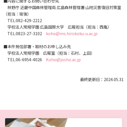
■内容に関するお問い合わせ先
しあわせ健康センター
広国市民大学とは
理学療法士・作業療法士教員資格及び教育内容等の
カリキュラム・ポリシー（大学院対象）
広国ドリル
学園・姉妹校のご案内
林野庁 近畿中国森林管理局 広島森林管理署 山地災害復旧対策室
広国IPEの授業について
図書館
情報端末の必携化について
2011
大学院ディプロマ・ポリシー（2020年度以前入学
自己評価書
（担当：坂後）
ガバナンス・コード
生）
広国市民大学（市民カレッジ）学生募集
大学見学・体験をご希望の方（一般の団体様）
TEL:082-429-2212
入学予定者へのお知らせ
広国IPE用語集
臨床教授制度について
ICTサポート
情報センター
図書館概要
学校法人常翔学園 広島国際大学 広報担当（担当：西亀）
2010
大学院実践臨床心理学専攻 自己点検・評価報告書
受講生授業アンケート結果
TEL:0823-27-3102
koho@ms.hirokoku-u.ac.jp
広国市民大学（地域交流カレッジ）学生募集
地域連携に関するご意見募集
合格者の方へのメッセージ
利用案内
ラーニング・コモンズ
学内ネットワークの概要
2009
■本件発信部署・取材のお申し込み先
大学院薬学研究科 自己点検・評価報告書
卒業生・進路先 調査結果
学校法人常翔学園 広報室（担当：石村、上田）
広国市民大学 過去の開講コース
入学準備学習プログラム
利用案内（学外利用者）
TEL:06-6954-4026
Koho@josho.ac.jp
東広島キャンパス
トレーニングルーム
情報端末の必携化について
電子ブック・電子ジャーナルなど
呉キャンパス
最終更新日：2024.05.31
感染予防にかかる抗体価検査について
電子ブックをさがす
学内向け専用ページ
ビジュランクラウド
電子ジャーナルをさがす
広国ポータルサイト
学外からのつかいかた