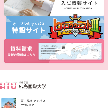
広国LMS
看護師・保健師国家試験対策
活動とイベント
利用講習会
学生図書委員の活動
施設案内
よくある質問
図書館だより『Library News』
東広島キャンパス
〒739-2695