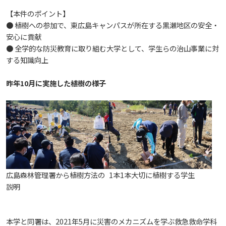
【本件のポイント】
教職員の活動
2022
2023
2024
2025
2026
● 植樹への参加で、東広島キャンパスが所在する黒瀬地区の安全・
入試情報
広島国際大学の概要
安心に貢献
● 全学的な防災教育に取り組む大学として、学生らの治山事業に対
高大連携
2021
2022
2023
2024
2025
2026
学部
情報の公表
建学の精神
入試最新情報
する知識向上
昨年10月に実施した植樹の様子
イベント
2017
2021
2022
2023
2024
2025
2025
教育の特色
大学院・専攻科
規定
教育研究上の目的・基本組織について
保健医療学部
入試概要
2021
2022
2024
2024
2026
将来像
研究者要覧
就職・キャリア支援
施設案内
医療科学研究科
規定・教育課程・シラバス
総合リハビリテーション学部
職の種BOOK
2021
2023
2025
教育に関する基本方針
大学基礎データ
広島国際大学施設等貸与内規
産官学連携
大学広報
健康科学研究科
就職支援
施設紹介
保健医療学専攻
健康スポーツ学部
資料請求
広島森林管理署から植樹方法の
1本1本大切に植樹する学生
2020
2024
アドミッション・ポリシー
学費・入学金等費用について
広島国際大学倫理委員会規定
別表第1・第2 様式第1・第2
説明
東広島・呉キャンパス施設 名称・愛称
リハビリテーション学専攻
地域連携
ハラスメントについて
看護学研究科
就業力育成プログラム
研究連携相談
プレスリリース
医療福祉学専攻
関連情報
窓口での資料受取りについて
健康科学部
2019
2023
カリキュラム・ポリシー
アドミッション・ポリシー（2027年度以降入学
学生生活支援について
施設を動画で紹介
メディア掲載情報
医療経営学専攻
国際交流
SDGsについて
薬学研究科
エクステンション講座
公開講座
看護学専攻
研究者要覧
お問い合わせ
交通アクセス
本学と同署は、2021年5月に災害のメカニズムを学ぶ救急救命学科
看護学部