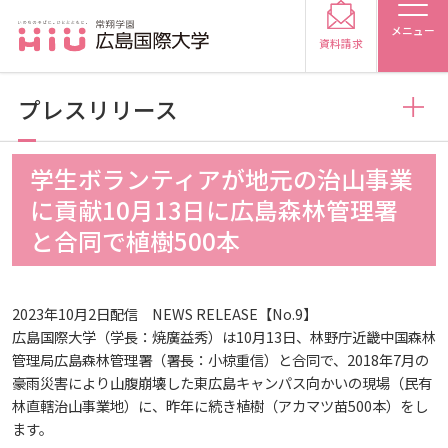
メニュー
資料請求
プレスリリース
お知らせ
学生ボランティアが地元の治山事業
受験生の方
に貢献10月13日に広島森林管理署
トピックス
2026
と合同で植樹500本
受験生の保護者の方
メディア掲載
2025
2026
在学生の方
卒業生の方
2023年10月2日配信 NEWS RELEASE【No.9】
広島国際大学（学長：焼廣益秀）は10月13日、林野庁近畿中国森林
管理局広島森林管理署（署長：小椋重信）と合同で、2018年7月の
プレスリリース
2024
2025
2026
保護者の方
採用担当の方
豪雨災害により山腹崩壊した東広島キャンパス向かいの現場（民有
林直轄治山事業地）に、昨年に続き植樹（アカマツ苗500本）をし
学生の活動
2023
2024
2025
2026
ます。
大学紹介