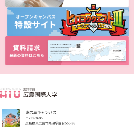
しあわせ健康センター
広国市民大学とは
理学療法士・作業療法士教員資格及び教育内容等の
カリキュラム・ポリシー（大学院対象）
広国ドリル
学園・姉妹校のご案内
広国IPEの授業について
図書館
情報端末の必携化について
2011
大学院ディプロマ・ポリシー（2020年度以前入学
自己評価書
ガバナンス・コード
生）
広国市民大学（市民カレッジ）学生募集
大学見学・体験をご希望の方（一般の団体様）
入学予定者へのお知らせ
広国IPE用語集
臨床教授制度について
ICTサポート
情報センター
図書館概要
2010
大学院実践臨床心理学専攻 自己点検・評価報告書
受講生授業アンケート結果
広国市民大学（地域交流カレッジ）学生募集
地域連携に関するご意見募集
合格者の方へのメッセージ
利用案内
ラーニング・コモンズ
学内ネットワークの概要
2009
大学院薬学研究科 自己点検・評価報告書
卒業生・進路先 調査結果
広国市民大学 過去の開講コース
入学準備学習プログラム
利用案内（学外利用者）
東広島キャンパス
トレーニングルーム
情報端末の必携化について
電子ブック・電子ジャーナルなど
呉キャンパス
感染予防にかかる抗体価検査について
電子ブックをさがす
学内向け専用ページ
東広島キャンパス
ビジュランクラウド
電子ジャーナルをさがす
広国ポータルサイト
〒739-2695
広島県東広島市黒瀬学園台555-36
学外からのつかいかた