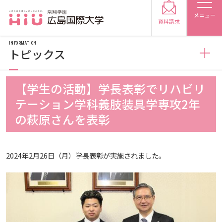
メニュー
資料請求
INFORMATION
トピックス
お知らせ
【学生の活動】学長表彰でリハビリ
受験生の方
テーション学科義肢装具学専攻2年
トピックス
2026
の萩原さんを表彰
受験生の保護者の方
メディア掲載
2025
2026
在学生の方
卒業生の方
2024年2月26日（月）学長表彰が実施されました。
プレスリリース
2024
2025
2026
保護者の方
採用担当の方
学生の活動
2023
2024
2025
2026
大学紹介