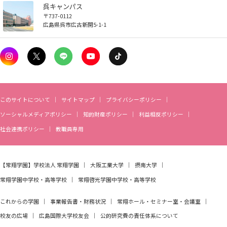
呉キャンパス
広国LMS
〒737-0112
広島県呉市広古新開5-1-1
看護師・保健師国家試験対策
活動とイベント
利用講習会
このサイトについて
サイトマップ
プライバシーポリシー
ソーシャルメディアポリシー
知的財産ポリシー
利益相反ポリシー
学生図書委員の活動
社会連携ポリシー
教職員専用
施設案内
【常翔学園】
学校法人 常翔学園
大阪工業大学
摂南大学
よくある質問
常翔学園中学校・高等学校
常翔啓光学園中学校・高等学校
これからの学園
事業報告書・財務状況
常翔ホール・セミナー室・会議室
図書館だより『Library News』
校友の広場
広島国際大学校友会
公的研究費の責任体系について