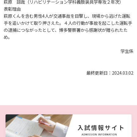
生）
萩原 諒哉（リハビリテーション学科義肢装具学専攻２年次）
表彰理由
2018
2022
ディプロマ・ポリシー
カリキュラム・ポリシー（2024年度以降入学生）
就職支援について
キャンパスの歴史を振り返る
SNS公式アカウント
心理学専攻
助産学専攻科
就職データ
高大連携
国際化ビジョン
開講講座
公開講座
学園・姉妹校のご案内
研究者情報（学会賞・研究者インタビュー）
萩原くんを含む男性4人が交通事故を目撃し、現場から逃げた運転
薬学部
アドミッション・ポリシー（2024～2026年度入学
手を追いかけて取り押さえた。４人の行動が事故を起こした運転手
アクセス
生）
の逮捕につながったとして、博多警察署から感謝状が贈られたた
カリキュラム・ポリシー（2023年度入学生）
沿革
ディプロマ・ポリシー（2024年度入学生）
2017
2021
動物実験に関する情報について
心理臨床センター
受講申込方法
公開講座 過去の開講コース
キャリア支援係利用案内
子ども向け体験講座
海外研修情報
公的研究費の責任体系について
め。
カリキュラム・ポリシー（2020～2022年度入学
ディプロマ・ポリシー（2020～2023年度入学生）
学園からのメッセージ
財務・事業計画等について
2016
Language
学生係
学生寮・学生研修棟
資格取得奨励金制度
ボランティア活動
外国人留学生
子ども向け体験講座
海外研修
安全保障貿易管理
生）
ディプロマ・ポリシー（2016～2019年度入学生）
教職課程について
学長メッセージ
JP（日本語）
EN（英語）
CH（中国語）
2015
宿泊施設
最終更新日：2024.03.02
子ども向け体験講座 過去の開講コース
学生短期海外研修
科目等履修生制度
アジア介護・福祉教育研修センター
国際交流イベント
研究倫理
カリキュラム・ポリシー（2016～2019年度保健医
療・総合リハ・医療福祉・医療経営・看護）
ディプロマ・ポリシー（2015年度以前入学生）
自己点検・評価
大学章と大学旗
基盤教育センター
東広島キャンパス
2014
海外専門研修
広島国際大学Town＆Gownoffice東広島
連携・協定について
カリキュラム・ポリシー（2016～2019年度心理・
健幸ステーション
大学院ディプロマ・ポリシー（2024年度入学生）
文部科学省への設置認可・届出書類・履行状況報
大学機関別認証評価
UI（ユニバーシティ・アイデンティティ）
呉キャンパス
薬・医療栄養）
専門職連携教育センター
基盤教育センターでの教育活動・概要
2013
研究情報の公開について（オプトアウト）
告書
広国市民大学
大学院ディプロマ・ポリシー（2021～2023年度入
薬学部薬学科の自己点検・評価について
大学歌
カリキュラム・ポリシー（2015年度以前入学生）
講座のご案内
情報メディアラーニングセンター
広国IPEとは
2012
学生）
高等教育の修学支援新制度