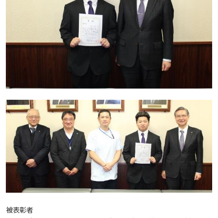
教職員の活動
2022
2023
2024
2025
2026
入試情報
広島国際大学の概要
高大連携
2021
2022
2023
2024
2025
2026
学部
情報の公表
建学の精神
入試最新情報
イベント
2017
2021
2022
2023
2024
2025
2025
教育の特色
大学院・専攻科
規定
教育研究上の目的・基本組織について
保健医療学部
入試概要
2021
2022
2024
2024
2026
将来像
研究者要覧
就職・キャリア支援
施設案内
医療科学研究科
規定・教育課程・シラバス
総合リハビリテーション学部
職の種BOOK
2021
2023
2025
教育に関する基本方針
大学基礎データ
広島国際大学施設等貸与内規
産官学連携
大学広報
健康科学研究科
就職支援
施設紹介
保健医療学専攻
健康スポーツ学部
資料請求
2020
2024
アドミッション・ポリシー
学費・入学金等費用について
広島国際大学倫理委員会規定
別表第1・第2 様式第1・第2
東広島・呉キャンパス施設 名称・愛称
リハビリテーション学専攻
地域連携
ハラスメントについて
看護学研究科
就業力育成プログラム
研究連携相談
プレスリリース
医療福祉学専攻
関連情報
窓口での資料受取りについて
健康科学部
2019
2023
カリキュラム・ポリシー
アドミッション・ポリシー（2027年度以降入学
学生生活支援について
被表彰者
施設を動画で紹介
メディア掲載情報
医療経営学専攻
国際交流
SDGsについて
薬学研究科
エクステンション講座
公開講座
看護学専攻
研究者要覧
お問い合わせ
交通アクセス
看護学部