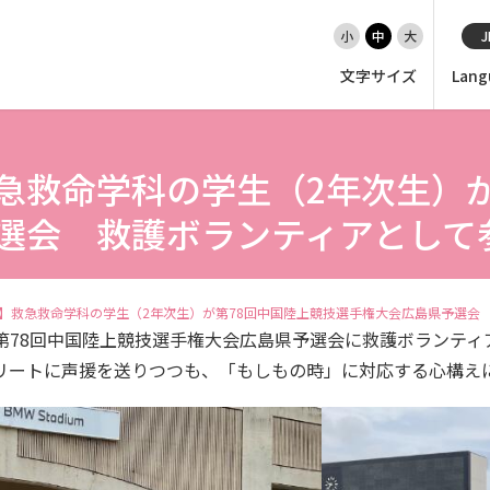
小
中
大
J
文字サイズ
Lang
急救命学科の学生（2年次生）が
EN（英語）
大学紹介
選会 救護ボランティアとして
入試情報
】救急救命学科の学生（2年次生）が第78回中国陸上競技選手権大会広島県予選会
学部
（日）第78回中国陸上競技選手権大会広島県予選会に救護ボランテ
リートに声援を送りつつも、「もしもの時」に対応する心構え
大学院・専攻科
就職・キャリア支援