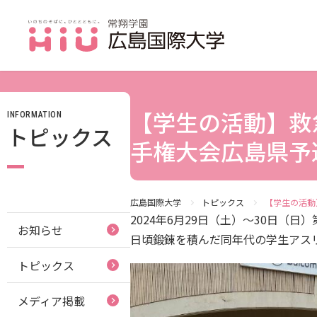
【学生の活動】救
INFORMATION
JP（日本語）
トピックス
受験生の方
手権大会広島県予
受験生の保護者の方
在学生の方
広島国際大学
トピックス
【学生の活動
2024年6月29日（土）～30日
お知らせ
卒業生の方
日頃鍛錬を積んだ同年代の学生アス
トピックス
保護者の方
採用担当の方
メディア掲載