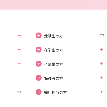
電子ブックをさがす
電子ジャーナルをさがす
学外からのつかいかた
看護師・保健師国家試験対策
受験生の方
活動とイベント
利用講習会
在学生の方
学生図書委員の活動
卒業生の方
施設案内
よくある質問
保護者の方
図書館だより『Library News』
採用担当の方
お知らせ
自然災害時等の図書館の閉館について