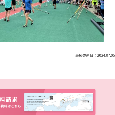
ディプロマ・ポリシー（2015年度以前入学生）
大学院ディプロマ・ポリシー（2024年度入学生）
広国IPEとは
大学院ディプロマ・ポリシー（2021～2023年度入学生）
広国IPEの授業について
大学院ディプロマ・ポリシー（2020年度以前入学生）
広国IPE用語集
情報端末の必携化について
最終更新日：2024.07.05
ICTサポート
図書館概要
利用案内
利用案内（学外利用者）
電子ブック・電子ジャーナルなど