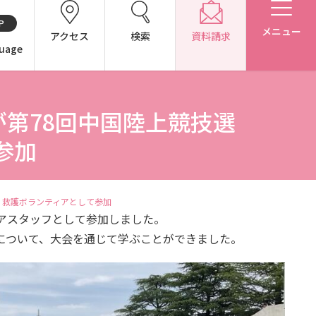
P
メニュー
アクセス
検索
資料請求
uage
第78回中国陸上競技選
CH（中国語）
参加
別表第1・第2 様式第1・第2
 救護ボランティアとして参加
ィアスタッフとして参加しました。
について、大会を通じて学ぶことができました。
アドミッション・ポリシー（2027年度以降入学生）
アドミッション・ポリシー（2024～2026年度入学生）
東広島キャンパス