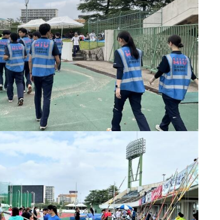
カリキュラム・ポリシー（2024年度以降入学生）
呉キャンパス
カリキュラム・ポリシー（2023年度入学生）
カリキュラム・ポリシー（2020～2022年度入学生）
大学機関別認証評価
基盤教育センターでの教育活動・概要
カリキュラム・ポリシー（2016～2019年度保健医療・総合リハ・医療福祉・医療経営・看護）
薬学部薬学科の自己点検・評価について
講座のご案内
カリキュラム・ポリシー（2016～2019年度心理・薬・医療栄養）
理学療法士・作業療法士教員資格及び教育内容等の自己評価書
広国ドリル
カリキュラム・ポリシー（2015年度以前入学生）
大学院実践臨床心理学専攻 自己点検・評価報告書
入学予定者へのお知らせ
カリキュラム・ポリシー（大学院対象）
大学院薬学研究科 自己点検・評価報告書
合格者の方へのメッセージ
入学準備学習プログラム
ディプロマ・ポリシー（2024年度入学生）
情報端末の必携化について
ディプロマ・ポリシー（2020～2023年度入学生）
感染予防にかかる抗体価検査について
ディプロマ・ポリシー（2016～2019年度入学生）
ビジュランクラウド