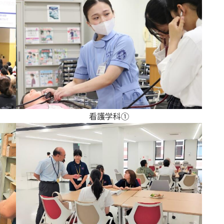
学内ネットワークの概要
東広島キャンパス
呉キャンパス
学内向け専用ページ
広国ポータルサイト
看護学科①
広国LMS