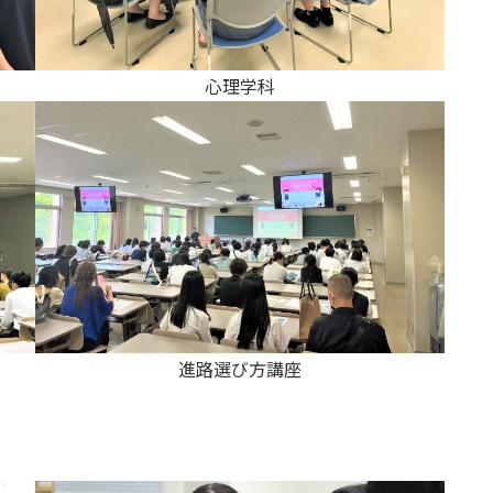
電子ブックをさがす
電子ジャーナルをさがす
心理学科
学外からのつかいかた
看護師・保健師国家試験対策
活動とイベント
利用講習会
学生図書委員の活動
施設案内
よくある質問
進路選び方講座
図書館だより『Library News』
お知らせ
自然災害時等の図書館の閉館について