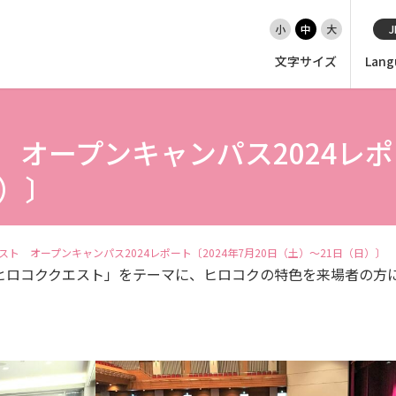
小
中
大
J
文字サイズ
Lang
オープンキャンパス2024レポー
EN（英語）
大学紹介
日）〕
入試情報
スト オープンキャンパス2024レポート〔2024年7月20日（土）～21日（日）〕
学部
ヒロコククエスト」をテーマに、ヒロコクの特色を来場者の方
大学院・専攻科
就職・キャリア支援