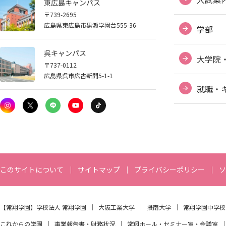
東広島キャンパス
〒739-2695
ABOUT HIU
広島県東広島市黒瀬学園台555-36
学部
呉キャンパス
大学院
〒737-0112
広島県呉市広古新開5-1-1
就職・
このサイトについて
サイトマップ
プライバシーポリシー
ソ
【常翔学園】
学校法人 常翔学園
大阪工業大学
摂南大学
常翔学園中学校
これからの学園
事業報告書・財務状況
常翔ホール・セミナー室・会議室