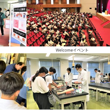
産官学連携
地域連携
国際交流
Welcomeイベント