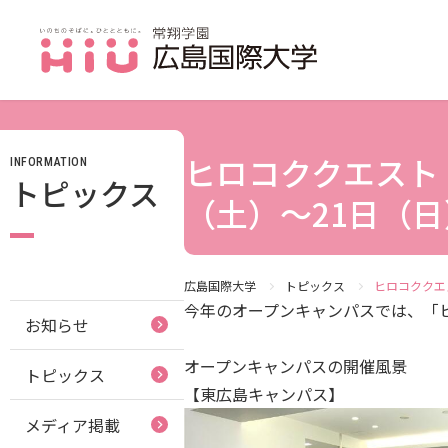
ヒロコククエスト 
INFORMATION
JP（日本語）
トピックス
受験生の方
（土）～21日（
受験生の保護者の方
在学生の方
広島国際大学
トピックス
ヒロコククエ
今年のオープンキャンパスでは、「
お知らせ
卒業生の方
オープンキャンパスの開催風景
トピックス
保護者の方
【東広島キャンパス】
採用担当の方
メディア掲載