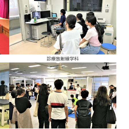
カリキュラム・ポリシー（2024年度以降入学生）
呉キャンパス
カリキュラム・ポリシー（2023年度入学生）
カリキュラム・ポリシー（2020～2022年度入学生）
大学機関別認証評価
基盤教育センターでの教育活動・概要
カリキュラム・ポリシー（2016～2019年度保健医療・総合リハ・医療福祉・医療経営・看護）
薬学部薬学科の自己点検・評価について
講座のご案内
カリキュラム・ポリシー（2016～2019年度心理・薬・医療栄養）
理学療法士・作業療法士教員資格及び教育内容等の自己評価書
広国ドリル
診療放射線学科
カリキュラム・ポリシー（2015年度以前入学生）
大学院実践臨床心理学専攻 自己点検・評価報告書
入学予定者へのお知らせ
カリキュラム・ポリシー（大学院対象）
大学院薬学研究科 自己点検・評価報告書
合格者の方へのメッセージ
入学準備学習プログラム
ディプロマ・ポリシー（2024年度入学生）
情報端末の必携化について
ディプロマ・ポリシー（2020～2023年度入学生）
感染予防にかかる抗体価検査について
ディプロマ・ポリシー（2016～2019年度入学生）
ビジュランクラウド