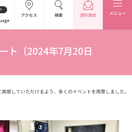
P
メニュー
アクセス
検索
資料請求
uage
ト〔2024年7月20日
CH（中国語）
別表第1・第2 様式第1・第2
に実感していただけるよう、多くのイベントを用意しました。
アドミッション・ポリシー（2027年度以降入学生）
アドミッション・ポリシー（2024～2026年度入学生）
東広島キャンパス