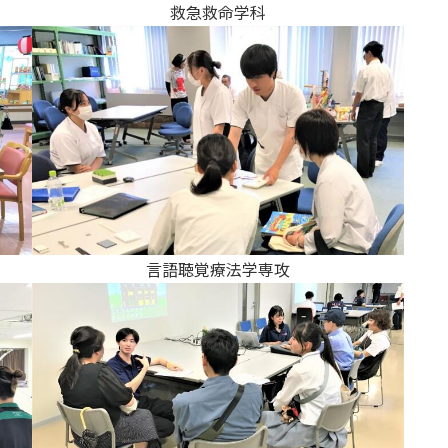
ディプロマ・ポリシー（2015年度以前入学生）
救急救命学科
大学院ディプロマ・ポリシー（2024年度入学生）
広国IPEとは
大学院ディプロマ・ポリシー（2021～2023年度入学生）
広国IPEの授業について
大学院ディプロマ・ポリシー（2020年度以前入学生）
広国IPE用語集
情報端末の必携化について
ICTサポート
言語聴覚療法学専攻
図書館概要
利用案内
利用案内（学外利用者）
電子ブック・電子ジャーナルなど