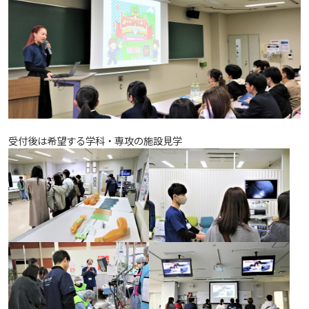
しあわせ健康センター
広国市民大学とは
理学療法士・作業療法士教員資格及び教育内容等の
カリキュラム・ポリシー（大学院対象）
広国ドリル
学園・姉妹校のご案内
広国IPEの授業について
図書館
情報端末の必携化について
2011
大学院ディプロマ・ポリシー（2020年度以前入学
自己評価書
ガバナンス・コード
生）
広国市民大学（市民カレッジ）学生募集
大学見学・体験をご希望の方（一般の団体様）
入学予定者へのお知らせ
広国IPE用語集
臨床教授制度について
ICTサポート
情報センター
図書館概要
2010
大学院実践臨床心理学専攻 自己点検・評価報告書
受講生授業アンケート結果
広国市民大学（地域交流カレッジ）学生募集
地域連携に関するご意見募集
合格者の方へのメッセージ
利用案内
ラーニング・コモンズ
学内ネットワークの概要
2009
大学院薬学研究科 自己点検・評価報告書
卒業生・進路先 調査結果
広国市民大学 過去の開講コース
入学準備学習プログラム
受付後は希望する学科・専攻の施設見学
利用案内（学外利用者）
東広島キャンパス
トレーニングルーム
情報端末の必携化について
電子ブック・電子ジャーナルなど
呉キャンパス
感染予防にかかる抗体価検査について
電子ブックをさがす
学内向け専用ページ
ビジュランクラウド
電子ジャーナルをさがす
広国ポータルサイト
学外からのつかいかた