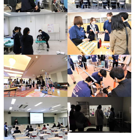
広国LMS
看護師・保健師国家試験対策
活動とイベント
利用講習会
学生図書委員の活動
施設案内
よくある質問
図書館だより『Library News』