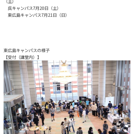
（土）
呉キャンパス7月20日（土）
教職員の活動
2022
2023
2024
2025
2026
東広島キャンパス7月21日（日）
入試情報
広島国際大学の概要
高大連携
2021
2022
2023
2024
2025
2026
学部
情報の公表
建学の精神
入試最新情報
イベント
2017
2021
2022
2023
2024
2025
2025
東広島キャンパスの様子
教育の特色
大学院・専攻科
規定
教育研究上の目的・基本組織について
保健医療学部
入試概要
【受付（講堂内）】
2021
2022
2024
2024
2026
将来像
研究者要覧
就職・キャリア支援
施設案内
医療科学研究科
規定・教育課程・シラバス
総合リハビリテーション学部
職の種BOOK
2021
2023
2025
教育に関する基本方針
大学基礎データ
広島国際大学施設等貸与内規
産官学連携
大学広報
健康科学研究科
就職支援
施設紹介
保健医療学専攻
健康スポーツ学部
資料請求
2020
2024
アドミッション・ポリシー
学費・入学金等費用について
広島国際大学倫理委員会規定
別表第1・第2 様式第1・第2
東広島・呉キャンパス施設 名称・愛称
リハビリテーション学専攻
地域連携
ハラスメントについて
看護学研究科
就業力育成プログラム
研究連携相談
プレスリリース
医療福祉学専攻
関連情報
窓口での資料受取りについて
健康科学部
2019
2023
カリキュラム・ポリシー
アドミッション・ポリシー（2027年度以降入学
学生生活支援について
施設を動画で紹介
メディア掲載情報
医療経営学専攻
国際交流
SDGsについて
薬学研究科
エクステンション講座
公開講座
看護学専攻
研究者要覧
お問い合わせ
交通アクセス
看護学部