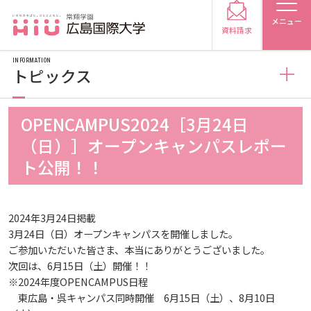
メニュー
資料請求
INFORMATION
トピックス
お知らせ
OPENCAMPUS2024［3月24日
受験生の方
（日）］オープンキャンパスレポー
トピックス
2026
ト公開！！
受験生の保護者の方
メディア掲載
2025
2026
在学生の方
卒業生の方
2024年3月24日掲載
3月24日（日）オープンキャンパスを開催しました。
ご参加いただいた皆さま、本当にありがとうございました。
プレスリリース
2024
2025
2026
保護者の方
採用担当の方
次回は、6月15日（土）開催！！
※2024年度OPENCAMPUS日程
学生の活動
2023
2024
2025
2026
東広島・呉キャンパス同時開催 6月15日（土）、8月10日
大学紹介