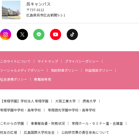
呉キャンパス
〒737-0112
広島県呉市広古新開5-1-1
このサイトについて
サイトマップ
プライバシーポリシー
ソーシャルメディアポリシー
知的財産ポリシー
利益相反ポリシー
社会連携ポリシー
教職員専用
【常翔学園】
学校法人 常翔学園
大阪工業大学
摂南大学
常翔学園中学校・高等学校
常翔啓光学園中学校・高等学校
これからの学園
事業報告書・財務状況
常翔ホール・セミナー室・会議室
校友の広場
広島国際大学校友会
公的研究費の責任体系について