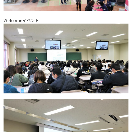
生）
2018
2022
ディプロマ・ポリシー
カリキュラム・ポリシー（2024年度以降入学生）
就職支援について
キャンパスの歴史を振り返る
SNS公式アカウント
心理学専攻
助産学専攻科
就職データ
高大連携
国際化ビジョン
開講講座
公開講座
学園・姉妹校のご案内
研究者情報（学会賞・研究者インタビュー）
薬学部
アドミッション・ポリシー（2024～2026年度入学
Welcomeイベント
アクセス
生）
カリキュラム・ポリシー（2023年度入学生）
沿革
ディプロマ・ポリシー（2024年度入学生）
2017
2021
動物実験に関する情報について
心理臨床センター
受講申込方法
公開講座 過去の開講コース
キャリア支援係利用案内
子ども向け体験講座
海外研修情報
公的研究費の責任体系について
カリキュラム・ポリシー（2020～2022年度入学
ディプロマ・ポリシー（2020～2023年度入学生）
学園からのメッセージ
財務・事業計画等について
2016
Language
学生寮・学生研修棟
資格取得奨励金制度
ボランティア活動
外国人留学生
子ども向け体験講座
海外研修
安全保障貿易管理
生）
ディプロマ・ポリシー（2016～2019年度入学生）
教職課程について
学長メッセージ
JP（日本語）
EN（英語）
CH（中国語）
2015
宿泊施設
子ども向け体験講座 過去の開講コース
学生短期海外研修
科目等履修生制度
アジア介護・福祉教育研修センター
国際交流イベント
研究倫理
カリキュラム・ポリシー（2016～2019年度保健医
療・総合リハ・医療福祉・医療経営・看護）
ディプロマ・ポリシー（2015年度以前入学生）
自己点検・評価
大学章と大学旗
基盤教育センター
東広島キャンパス
2014
海外専門研修
広島国際大学Town＆Gownoffice東広島
連携・協定について
カリキュラム・ポリシー（2016～2019年度心理・
健幸ステーション
大学院ディプロマ・ポリシー（2024年度入学生）
文部科学省への設置認可・届出書類・履行状況報
大学機関別認証評価
UI（ユニバーシティ・アイデンティティ）
呉キャンパス
薬・医療栄養）
専門職連携教育センター
基盤教育センターでの教育活動・概要
2013
研究情報の公開について（オプトアウト）
告書
広国市民大学
大学院ディプロマ・ポリシー（2021～2023年度入
薬学部薬学科の自己点検・評価について
大学歌
カリキュラム・ポリシー（2015年度以前入学生）
講座のご案内
情報メディアラーニングセンター
広国IPEとは
2012
学生）
高等教育の修学支援新制度