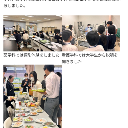
験しました。
教職員の活動
2022
2023
2024
2025
2026
入試情報
広島国際大学の概要
高大連携
2021
2022
2023
2024
2025
2026
学部
情報の公表
建学の精神
入試最新情報
イベント
2017
2021
2022
2023
2024
2025
2025
教育の特色
大学院・専攻科
規定
教育研究上の目的・基本組織について
保健医療学部
入試概要
薬学科では調剤体験をしました
看護学科では大学生から説明を
聞きました
2021
2022
2024
2024
2026
将来像
研究者要覧
就職・キャリア支援
施設案内
医療科学研究科
規定・教育課程・シラバス
総合リハビリテーション学部
職の種BOOK
2021
2023
2025
教育に関する基本方針
大学基礎データ
広島国際大学施設等貸与内規
産官学連携
大学広報
健康科学研究科
就職支援
施設紹介
保健医療学専攻
健康スポーツ学部
資料請求
2020
2024
アドミッション・ポリシー
学費・入学金等費用について
広島国際大学倫理委員会規定
別表第1・第2 様式第1・第2
東広島・呉キャンパス施設 名称・愛称
リハビリテーション学専攻
地域連携
ハラスメントについて
看護学研究科
就業力育成プログラム
研究連携相談
プレスリリース
医療福祉学専攻
関連情報
窓口での資料受取りについて
健康科学部
2019
2023
カリキュラム・ポリシー
アドミッション・ポリシー（2027年度以降入学
学生生活支援について
施設を動画で紹介
メディア掲載情報
医療経営学専攻
国際交流
SDGsについて
薬学研究科
エクステンション講座
公開講座
看護学専攻
研究者要覧
お問い合わせ
交通アクセス
看護学部