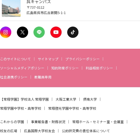
呉キャンパス
〒737-0112
お知らせ
広島県呉市広古新開5-1-1
自然災害時等の図書館の閉館について
このサイトについて
サイトマップ
プライバシーポリシー
ソーシャルメディアポリシー
知的財産ポリシー
利益相反ポリシー
社会連携ポリシー
教職員専用
【常翔学園】
学校法人 常翔学園
大阪工業大学
摂南大学
常翔学園中学校・高等学校
常翔啓光学園中学校・高等学校
これからの学園
事業報告書・財務状況
常翔ホール・セミナー室・会議室
校友の広場
広島国際大学校友会
公的研究費の責任体系について