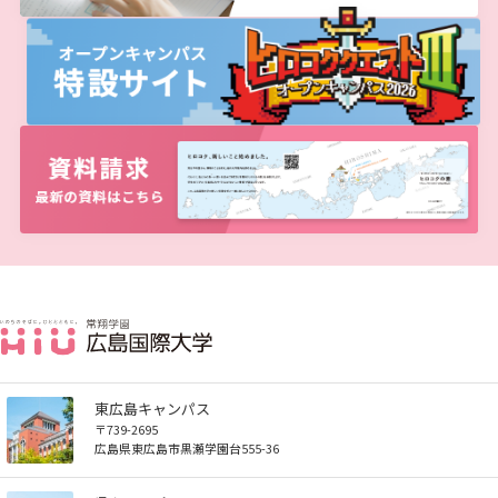
広国LMS
看護師・保健師国家試験対策
活動とイベント
利用講習会
学生図書委員の活動
施設案内
よくある質問
東広島キャンパス
〒739-2695
広島県東広島市黒瀬学園台555-36
図書館だより『Library News』