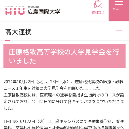
メニュー
資料請求
高大連携
お知らせ
庄原格致高等学校の大学見学会を行
受験生の方
いました
トピックス
2026
受験生の保護者の方
2024年10月22日（火）、23日（水）、庄原格致高校の医療・教職
メディア掲載
2025
2026
コース１年生を対象に大学見学会を開催いたしました。
在学生の方
卒業生の方
庄原格致高校には、医療職への進学を目指す生徒向けのコースが設
定されており、今回２日間に分けて各キャンパスを見学いただきま
プレスリリース
2024
2025
2026
保護者の方
採用担当の方
した。
1日目の10月22日（火）は、呉キャンパスにて医療栄養学科、看護
学生の活動
2023
2024
2025
2026
大学紹介
学科、薬学科の施設見学と社会学科地域創生学専攻の模擬講義を体