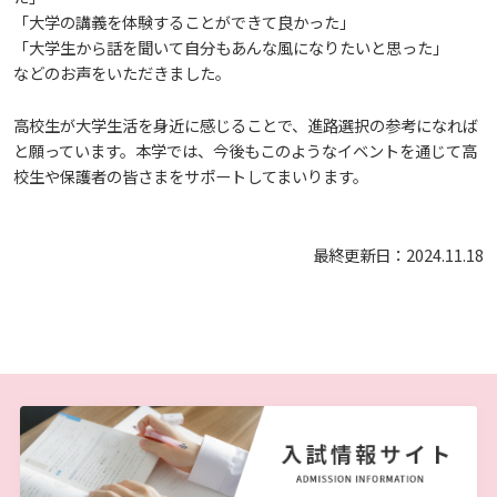
しあわせ健康センター
広国市民大学とは
「大学の講義を体験することができて良かった」
理学療法士・作業療法士教員資格及び教育内容等の
カリキュラム・ポリシー（大学院対象）
広国ドリル
学園・姉妹校のご案内
広国IPEの授業について
図書館
情報端末の必携化について
2011
大学院ディプロマ・ポリシー（2020年度以前入学
「大学生から話を聞いて自分もあんな風になりたいと思った」
自己評価書
ガバナンス・コード
生）
などのお声をいただきました。
広国市民大学（市民カレッジ）学生募集
大学見学・体験をご希望の方（一般の団体様）
入学予定者へのお知らせ
広国IPE用語集
臨床教授制度について
ICTサポート
情報センター
図書館概要
2010
大学院実践臨床心理学専攻 自己点検・評価報告書
受講生授業アンケート結果
高校生が大学生活を身近に感じることで、進路選択の参考になれば
広国市民大学（地域交流カレッジ）学生募集
地域連携に関するご意見募集
と願っています。本学では、今後もこのようなイベントを通じて高
合格者の方へのメッセージ
利用案内
ラーニング・コモンズ
学内ネットワークの概要
校生や保護者の皆さまをサポートしてまいります。
2009
大学院薬学研究科 自己点検・評価報告書
卒業生・進路先 調査結果
広国市民大学 過去の開講コース
入学準備学習プログラム
利用案内（学外利用者）
東広島キャンパス
トレーニングルーム
最終更新日：2024.11.18
情報端末の必携化について
電子ブック・電子ジャーナルなど
呉キャンパス
感染予防にかかる抗体価検査について
電子ブックをさがす
学内向け専用ページ
ビジュランクラウド
電子ジャーナルをさがす
広国ポータルサイト
学外からのつかいかた