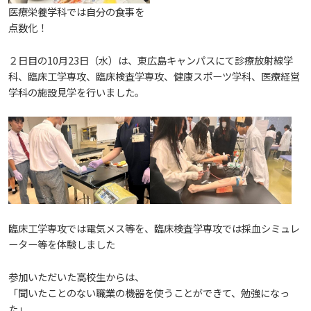
生）
医療栄養学科では自分の食事を
2018
2022
ディプロマ・ポリシー
カリキュラム・ポリシー（2024年度以降入学生）
点数化！
就職支援について
キャンパスの歴史を振り返る
SNS公式アカウント
心理学専攻
助産学専攻科
就職データ
高大連携
国際化ビジョン
開講講座
公開講座
学園・姉妹校のご案内
研究者情報（学会賞・研究者インタビュー）
薬学部
アドミッション・ポリシー（2024～2026年度入学
アクセス
２日目の10月23日（水）は、東広島キャンパスにて診療放射線学
生）
カリキュラム・ポリシー（2023年度入学生）
沿革
ディプロマ・ポリシー（2024年度入学生）
2017
2021
動物実験に関する情報について
心理臨床センター
科、臨床工学専攻、臨床検査学専攻、健康スポーツ学科、医療経営
受講申込方法
公開講座 過去の開講コース
キャリア支援係利用案内
子ども向け体験講座
海外研修情報
公的研究費の責任体系について
学科の施設見学を行いました。
カリキュラム・ポリシー（2020～2022年度入学
ディプロマ・ポリシー（2020～2023年度入学生）
学園からのメッセージ
財務・事業計画等について
2016
Language
学生寮・学生研修棟
資格取得奨励金制度
ボランティア活動
外国人留学生
子ども向け体験講座
海外研修
安全保障貿易管理
生）
ディプロマ・ポリシー（2016～2019年度入学生）
教職課程について
学長メッセージ
JP（日本語）
EN（英語）
CH（中国語）
2015
宿泊施設
子ども向け体験講座 過去の開講コース
学生短期海外研修
科目等履修生制度
アジア介護・福祉教育研修センター
国際交流イベント
研究倫理
カリキュラム・ポリシー（2016～2019年度保健医
療・総合リハ・医療福祉・医療経営・看護）
ディプロマ・ポリシー（2015年度以前入学生）
自己点検・評価
大学章と大学旗
基盤教育センター
東広島キャンパス
2014
海外専門研修
広島国際大学Town＆Gownoffice東広島
連携・協定について
カリキュラム・ポリシー（2016～2019年度心理・
臨床工学専攻では電気メス等を、臨床検査学専攻では採血シミュレ
健幸ステーション
大学院ディプロマ・ポリシー（2024年度入学生）
文部科学省への設置認可・届出書類・履行状況報
大学機関別認証評価
UI（ユニバーシティ・アイデンティティ）
呉キャンパス
ーター等を体験しました
薬・医療栄養）
専門職連携教育センター
基盤教育センターでの教育活動・概要
2013
研究情報の公開について（オプトアウト）
告書
広国市民大学
大学院ディプロマ・ポリシー（2021～2023年度入
参加いただいた高校生からは、
薬学部薬学科の自己点検・評価について
大学歌
カリキュラム・ポリシー（2015年度以前入学生）
講座のご案内
情報メディアラーニングセンター
広国IPEとは
2012
「聞いたことのない職業の機器を使うことができて、勉強になっ
学生）
高等教育の修学支援新制度
た」