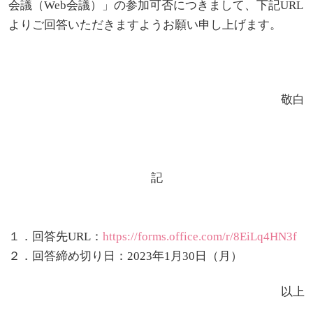
生）
会議（Web会議）」の参加可否につきまして、下記URL
よりご回答いただきますようお願い申し上げます。
2018
2022
ディプロマ・ポリシー
カリキュラム・ポリシー（2024年度以降入学生）
就職支援について
キャンパスの歴史を振り返る
SNS公式アカウント
心理学専攻
助産学専攻科
就職データ
高大連携
国際化ビジョン
開講講座
公開講座
学園・姉妹校のご案内
研究者情報（学会賞・研究者インタビュー）
薬学部
アドミッション・ポリシー（2024～2026年度入学
アクセス
生）
カリキュラム・ポリシー（2023年度入学生）
沿革
ディプロマ・ポリシー（2024年度入学生）
2017
2021
動物実験に関する情報について
心理臨床センター
受講申込方法
公開講座 過去の開講コース
キャリア支援係利用案内
子ども向け体験講座
海外研修情報
公的研究費の責任体系について
敬白
カリキュラム・ポリシー（2020～2022年度入学
ディプロマ・ポリシー（2020～2023年度入学生）
学園からのメッセージ
財務・事業計画等について
2016
Language
学生寮・学生研修棟
資格取得奨励金制度
ボランティア活動
外国人留学生
子ども向け体験講座
海外研修
安全保障貿易管理
生）
ディプロマ・ポリシー（2016～2019年度入学生）
教職課程について
学長メッセージ
JP（日本語）
EN（英語）
CH（中国語）
2015
宿泊施設
子ども向け体験講座 過去の開講コース
学生短期海外研修
科目等履修生制度
アジア介護・福祉教育研修センター
国際交流イベント
研究倫理
カリキュラム・ポリシー（2016～2019年度保健医
記
療・総合リハ・医療福祉・医療経営・看護）
ディプロマ・ポリシー（2015年度以前入学生）
自己点検・評価
大学章と大学旗
基盤教育センター
東広島キャンパス
2014
海外専門研修
広島国際大学Town＆Gownoffice東広島
連携・協定について
カリキュラム・ポリシー（2016～2019年度心理・
健幸ステーション
大学院ディプロマ・ポリシー（2024年度入学生）
１．回答先URL：
https://forms.office.com/r/8EiLq4HN3f
文部科学省への設置認可・届出書類・履行状況報
大学機関別認証評価
UI（ユニバーシティ・アイデンティティ）
呉キャンパス
薬・医療栄養）
専門職連携教育センター
基盤教育センターでの教育活動・概要
2013
２．回答締め切り日：2023年1月30日（月）
研究情報の公開について（オプトアウト）
告書
広国市民大学
大学院ディプロマ・ポリシー（2021～2023年度入
薬学部薬学科の自己点検・評価について
大学歌
カリキュラム・ポリシー（2015年度以前入学生）
講座のご案内
情報メディアラーニングセンター
広国IPEとは
以上
2012
学生）
高等教育の修学支援新制度