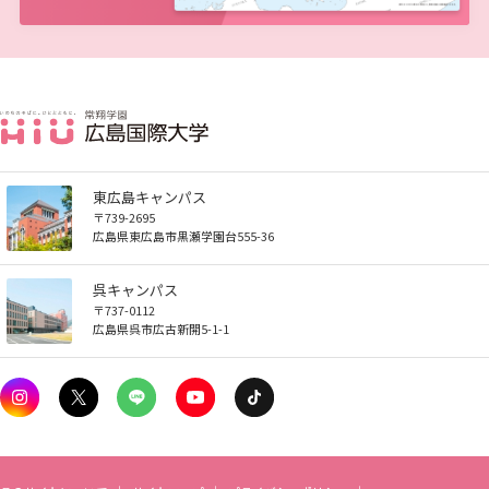
広国LMS
看護師・保健師国家試験対策
活動とイベント
利用講習会
東広島キャンパス
〒739-2695
広島県東広島市黒瀬学園台555-36
学生図書委員の活動
呉キャンパス
〒737-0112
施設案内
広島県呉市広古新開5-1-1
よくある質問
図書館だより『Library News』