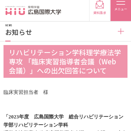
メニュー
資料請求
NEWS
お知らせ
お知らせ
リハビリテーション学科理学療法学
受験生の方
専攻 「臨床実習指導者会議（Web
トピックス
2026
会議）」への出欠回答について
受験生の保護者の方
メディア掲載
2025
2026
在学生の方
卒業生の方
臨床実習担当者 様
プレスリリース
2024
2025
2026
保護者の方
採用担当の方
「2023年度 広島国際大学 総合リハビリテーション
学生の活動
2023
2024
2025
2026
学部リハビリテーション学科
大学紹介