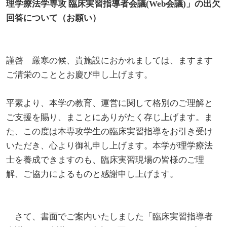
理学療法学専攻 臨床実習指導者会議(Web会議)」の出欠
回答について（お願い）
教職員の活動
2022
2023
2024
2025
2026
入試情報
広島国際大学の概要
高大連携
2021
2022
2023
2024
2025
2026
学部
情報の公表
建学の精神
入試最新情報
謹啓 厳寒の候、貴施設におかれましては、ますます
ご清栄のこととお慶び申し上げます。
イベント
2017
2021
2022
2023
2024
2025
2025
教育の特色
大学院・専攻科
規定
教育研究上の目的・基本組織について
保健医療学部
入試概要
平素より、本学の教育、運営に関して格別のご理解と
2021
2022
2024
2024
2026
ご支援を賜り、まことにありがたく存じ上げます。ま
将来像
研究者要覧
就職・キャリア支援
施設案内
医療科学研究科
規定・教育課程・シラバス
総合リハビリテーション学部
職の種BOOK
た、この度は本専攻学生の臨床実習指導をお引き受け
いただき、心より御礼申し上げます。本学が理学療法
2021
2023
2025
教育に関する基本方針
大学基礎データ
広島国際大学施設等貸与内規
産官学連携
大学広報
健康科学研究科
就職支援
施設紹介
保健医療学専攻
健康スポーツ学部
資料請求
士を養成できますのも、臨床実習現場の皆様のご理
解、ご協力によるものと感謝申し上げます。
2020
2024
アドミッション・ポリシー
学費・入学金等費用について
広島国際大学倫理委員会規定
別表第1・第2 様式第1・第2
東広島・呉キャンパス施設 名称・愛称
リハビリテーション学専攻
地域連携
ハラスメントについて
看護学研究科
就業力育成プログラム
研究連携相談
プレスリリース
医療福祉学専攻
関連情報
窓口での資料受取りについて
健康科学部
2019
2023
カリキュラム・ポリシー
アドミッション・ポリシー（2027年度以降入学
学生生活支援について
さて、書面でご案内いたしました「臨床実習指導者
施設を動画で紹介
メディア掲載情報
医療経営学専攻
国際交流
SDGsについて
薬学研究科
エクステンション講座
公開講座
看護学専攻
研究者要覧
お問い合わせ
交通アクセス
看護学部