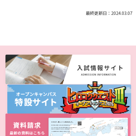
しあわせ健康センター
広国市民大学とは
理学療法士・作業療法士教員資格及び教育内容等の
カリキュラム・ポリシー（大学院対象）
広国ドリル
学園・姉妹校のご案内
広国IPEの授業について
図書館
情報端末の必携化について
2011
大学院ディプロマ・ポリシー（2020年度以前入学
最終更新日：2024.03.07
自己評価書
ガバナンス・コード
生）
広国市民大学（市民カレッジ）学生募集
大学見学・体験をご希望の方（一般の団体様）
入学予定者へのお知らせ
広国IPE用語集
臨床教授制度について
ICTサポート
情報センター
図書館概要
2010
大学院実践臨床心理学専攻 自己点検・評価報告書
受講生授業アンケート結果
広国市民大学（地域交流カレッジ）学生募集
地域連携に関するご意見募集
合格者の方へのメッセージ
利用案内
ラーニング・コモンズ
学内ネットワークの概要
2009
大学院薬学研究科 自己点検・評価報告書
卒業生・進路先 調査結果
広国市民大学 過去の開講コース
入学準備学習プログラム
利用案内（学外利用者）
東広島キャンパス
トレーニングルーム
情報端末の必携化について
電子ブック・電子ジャーナルなど
呉キャンパス
感染予防にかかる抗体価検査について
電子ブックをさがす
学内向け専用ページ
ビジュランクラウド
電子ジャーナルをさがす
広国ポータルサイト
学外からのつかいかた