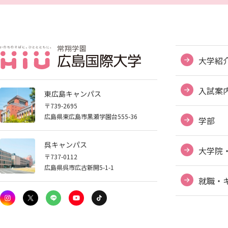
大学紹
入試案
東広島キャンパス
〒739-2695
広島県東広島市黒瀬学園台555-36
学部
ABOUT HIU
呉キャンパス
大学院
〒737-0112
広島県呉市広古新開5-1-1
就職・