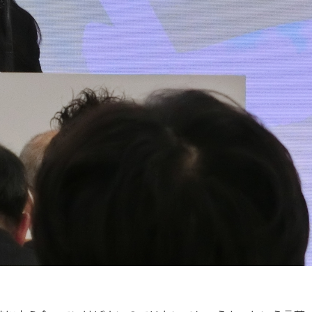
ディプロマ・ポリシー（2015年度以前入学生）
大学院ディプロマ・ポリシー（2024年度入学生）
広国IPEとは
大学院ディプロマ・ポリシー（2021～2023年度入学生）
広国IPEの授業について
大学院ディプロマ・ポリシー（2020年度以前入学生）
広国IPE用語集
情報端末の必携化について
ICTサポート
図書館概要
利用案内
利用案内（学外利用者）
電子ブック・電子ジャーナルなど