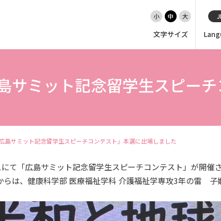
小
中
大
J
文字サイズ
Lang
島サミット記念留学生スピーチ
EN（英語）
大学紹介
入試情報
広島サミット記念留学生スピーチコンテスト」本選に出場しました
学部
スにて「広島サミット記念留学生スピーチコンテスト」が開催さ
大学院・専攻科
からは、健康科学部 医療福祉学科 介護福祉学専攻3年の雷 
就職・キャリア支援