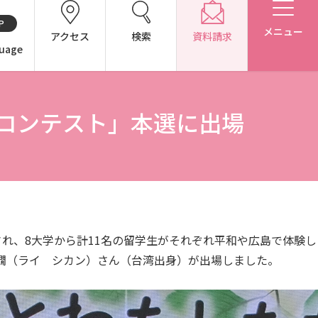
P
メニュー
アクセス
検索
資料請求
uage
コンテスト」本選に出場
CH（中国語）
別表第1・第2 様式第1・第2
れ、8大学から計11名の留学生がそれぞれ平和や広島で体験し
子嫺（ライ シカン）さん（台湾出身）が出場しました。
アドミッション・ポリシー（2027年度以降入学生）
アドミッション・ポリシー（2024～2026年度入学生）
東広島キャンパス