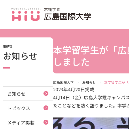
本学留学生が「広
NEWS
JP（日本語）
お知らせ
受験生の方
しました
受験生の保護者の方
在学生の方
広島国際大学
お知らせ
本学留学生が「
2023年4月20日掲載
お知らせ
卒業生の方
4月14日（金）広島大学霞キャンパ
たことなどを熱く語りました。本学
トピックス
保護者の方
採用担当の方
メディア掲載