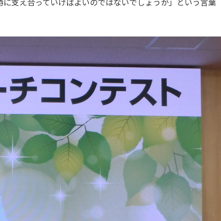
時に支え合っていけばよいのではないでしょうか」という言葉
電子ブックをさがす
電子ジャーナルをさがす
学外からのつかいかた
看護師・保健師国家試験対策
活動とイベント
利用講習会
学生図書委員の活動
施設案内
よくある質問
図書館だより『Library News』
お知らせ
自然災害時等の図書館の閉館について