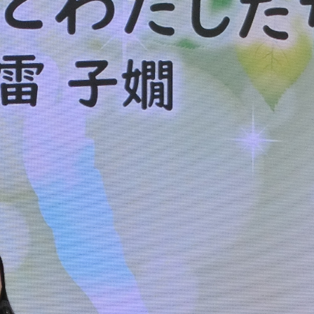
カリキュラム・ポリシー（2024年度以降入学生）
呉キャンパス
カリキュラム・ポリシー（2023年度入学生）
カリキュラム・ポリシー（2020～2022年度入学生）
大学機関別認証評価
基盤教育センターでの教育活動・概要
カリキュラム・ポリシー（2016～2019年度保健医療・総合リハ・医療福祉・医療経営・看護）
薬学部薬学科の自己点検・評価について
講座のご案内
カリキュラム・ポリシー（2016～2019年度心理・薬・医療栄養）
理学療法士・作業療法士教員資格及び教育内容等の自己評価書
広国ドリル
カリキュラム・ポリシー（2015年度以前入学生）
大学院実践臨床心理学専攻 自己点検・評価報告書
入学予定者へのお知らせ
カリキュラム・ポリシー（大学院対象）
大学院薬学研究科 自己点検・評価報告書
合格者の方へのメッセージ
入学準備学習プログラム
ディプロマ・ポリシー（2024年度入学生）
情報端末の必携化について
ディプロマ・ポリシー（2020～2023年度入学生）
感染予防にかかる抗体価検査について
ディプロマ・ポリシー（2016～2019年度入学生）
ビジュランクラウド