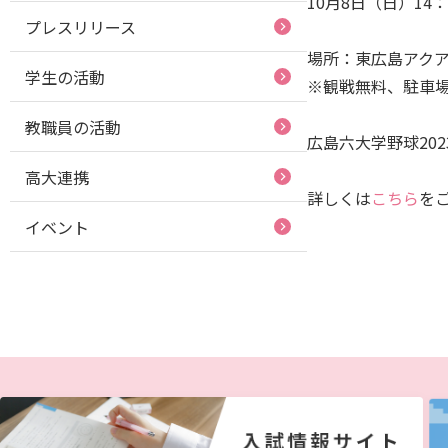
10月8日（日）14
プレスリリース
場所：東広島アクア
学生の活動
※観戦無料、駐車
教職員の活動
広島六大学野球20
高大連携
詳しくは
こちら
を
イベント