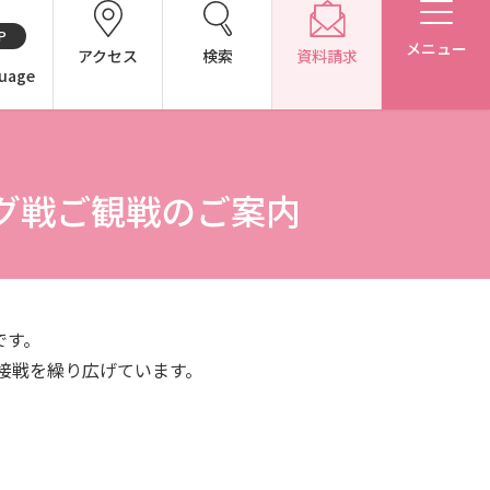
P
メニュー
アクセス
検索
資料請求
uage
CH（中国語）
グ戦ご観戦のご案内
別表第1・第2 様式第1・第2
です。
接戦を繰り広げています。
アドミッション・ポリシー（2027年度以降入学生）
アドミッション・ポリシー（2024～2026年度入学生）
東広島キャンパス