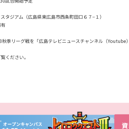
：30試合開始予定
産官学連携
スタジアム（広島県東広島市西条町田口６７−１）
場有
地域連携
23秋季リーグ戦を「広島テレビニュースチャンネル（Youtu
国際交流
ご覧ください。