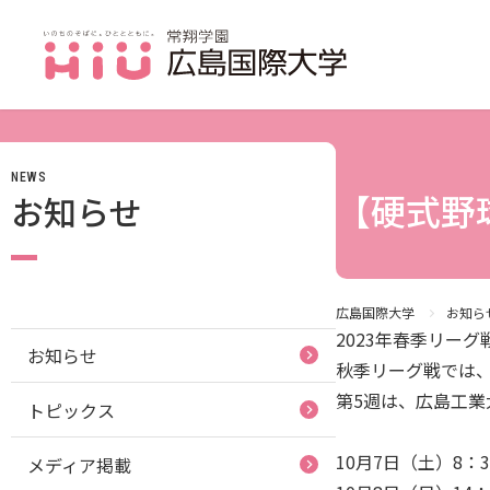
NEWS
JP（日本語）
【硬式野
お知らせ
受験生の方
受験生の保護者の方
在学生の方
広島国際大学
お知ら
2023年春季リー
お知らせ
卒業生の方
秋季リーグ戦では
第5週は、広島工業
トピックス
保護者の方
採用担当の方
10月7日（土）8：
メディア掲載