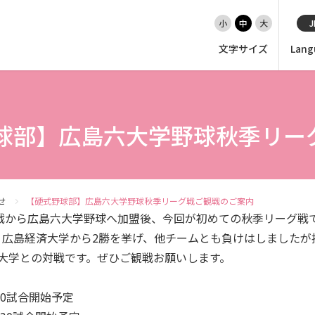
小
中
大
J
文字サイズ
Lang
EN（英語）
大学紹介
球部】広島六大学野球秋季リー
入試情報
せ
【硬式野球部】広島六大学野球秋季リーグ戦ご観戦のご案内
学部
グ戦から広島六大学野球へ加盟後、今回が初めての秋季リーグ戦
、広島経済大学から2勝を挙げ、他チームとも負けはしましたが
大学院・専攻科
大学との対戦です。ぜひご観戦お願いします。
30試合開始予定
就職・キャリア支援