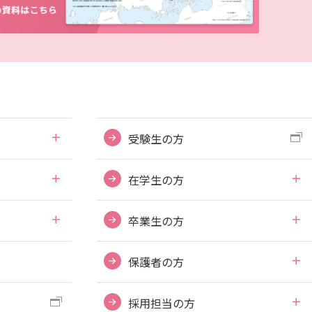
ディプロマ・ポリシー（2015年度以前入学生）
大学院ディプロマ・ポリシー（2024年度入学生）
広国IPEとは
大学院ディプロマ・ポリシー（2021～2023年度入学生）
広国IPEの授業について
大学院ディプロマ・ポリシー（2020年度以前入学生）
広国IPE用語集
情報端末の必携化について
受験生の方
ICTサポート
在学生の方
図書館概要
卒業生の方
利用案内
保護者の方
利用案内（学外利用者）
電子ブック・電子ジャーナルなど
採用担当の方