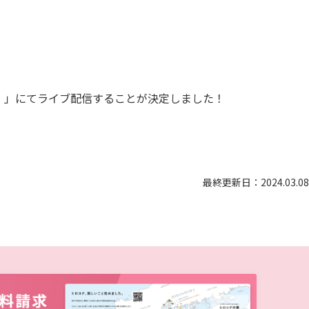
カリキュラム・ポリシー（2024年度以降入学生）
呉キャンパス
カリキュラム・ポリシー（2023年度入学生）
カリキュラム・ポリシー（2020～2022年度入学生）
大学機関別認証評価
基盤教育センターでの教育活動・概要
be）」にてライブ配信することが決定しました！
カリキュラム・ポリシー（2016～2019年度保健医療・総合リハ・医療福祉・医療経営・看護）
薬学部薬学科の自己点検・評価について
講座のご案内
カリキュラム・ポリシー（2016～2019年度心理・薬・医療栄養）
理学療法士・作業療法士教員資格及び教育内容等の自己評価書
広国ドリル
カリキュラム・ポリシー（2015年度以前入学生）
大学院実践臨床心理学専攻 自己点検・評価報告書
入学予定者へのお知らせ
カリキュラム・ポリシー（大学院対象）
大学院薬学研究科 自己点検・評価報告書
合格者の方へのメッセージ
最終更新日：2024.03.08
入学準備学習プログラム
ディプロマ・ポリシー（2024年度入学生）
情報端末の必携化について
ディプロマ・ポリシー（2020～2023年度入学生）
感染予防にかかる抗体価検査について
ディプロマ・ポリシー（2016～2019年度入学生）
ビジュランクラウド