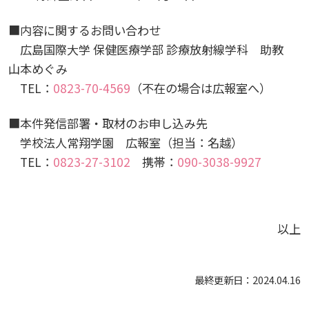
広国LMS
■内容に関するお問い合わせ
看護師・保健師国家試験対策
広島国際大学 保健医療学部 診療放射線学科 助教
山本めぐみ
活動とイベント
TEL
：
0823-70-4569
（不在の場合は広報室へ）
■本件発信部署・取材のお申し込み先
利用講習会
学校法人常翔学園 広報室（担当：名越）
TEL：
0823-27-3102
携帯：
090-3038-9927
学生図書委員の活動
施設案内
以上
よくある質問
最終更新日：2024.04.16
図書館だより『Library News』