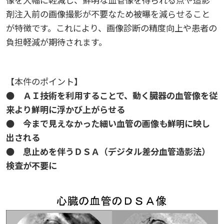
剤注入前の画像撮影が不要なため被曝を減らせること
教職員の活動
2022
2023
2024
2025
2026
が特徴です。これにより、画像診断の精度向上や患者の
入試情報
広島国際大学の概要
負担軽減が期待されます。
高大連携
2021
2022
2023
2024
2025
2026
学部
情報の公表
建学の精神
入試最新情報
【本件のポイント】
イベント
2017
2021
2022
2023
2024
2025
2025
教育の特色
大学院・専攻科
規定
教育研究上の目的・基本組織について
保健医療学部
入試概要
● ＡＩ技術を利用することで、動く臓器の血管像を従
来より鮮明に浮かび上がらせる
2021
2022
2024
2024
2026
将来像
研究者要覧
● 今まで見えなかった細い血管の画像も鮮明に映し
就職・キャリア支援
施設案内
医療科学研究科
規定・教育課程・シラバス
総合リハビリテーション学部
職の種BOOK
出される
2021
2023
2025
● 息止めを伴うＤＳＡ（デジタル差分血管造影法）
教育に関する基本方針
大学基礎データ
広島国際大学施設等貸与内規
産官学連携
大学広報
健康科学研究科
就職支援
施設紹介
保健医療学専攻
健康スポーツ学部
資料請求
検査が不要に
2020
2024
アドミッション・ポリシー
学費・入学金等費用について
広島国際大学倫理委員会規定
別表第1・第2 様式第1・第2
東広島・呉キャンパス施設 名称・愛称
リハビリテーション学専攻
地域連携
ハラスメントについて
看護学研究科
就業力育成プログラム
研究連携相談
プレスリリース
医療福祉学専攻
関連情報
窓口での資料受取りについて
健康科学部
2019
2023
カリキュラム・ポリシー
アドミッション・ポリシー（2027年度以降入学
学生生活支援について
施設を動画で紹介
メディア掲載情報
医療経営学専攻
国際交流
SDGsについて
薬学研究科
エクステンション講座
公開講座
看護学専攻
研究者要覧
お問い合わせ
交通アクセス
看護学部