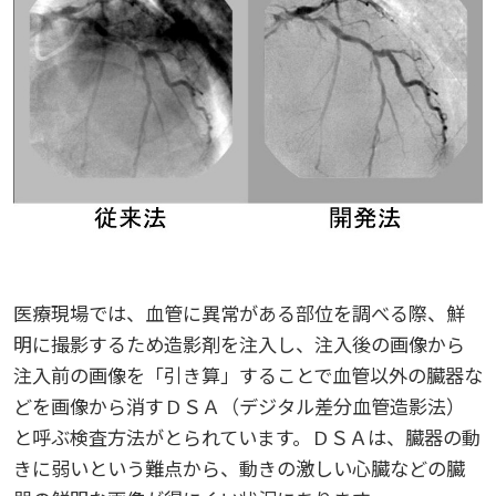
生）
2018
2022
ディプロマ・ポリシー
カリキュラム・ポリシー（2024年度以降入学生）
就職支援について
キャンパスの歴史を振り返る
SNS公式アカウント
心理学専攻
助産学専攻科
就職データ
高大連携
国際化ビジョン
開講講座
公開講座
学園・姉妹校のご案内
研究者情報（学会賞・研究者インタビュー）
薬学部
アドミッション・ポリシー（2024～2026年度入学
アクセス
生）
カリキュラム・ポリシー（2023年度入学生）
沿革
ディプロマ・ポリシー（2024年度入学生）
2017
2021
動物実験に関する情報について
心理臨床センター
受講申込方法
公開講座 過去の開講コース
キャリア支援係利用案内
子ども向け体験講座
海外研修情報
公的研究費の責任体系について
カリキュラム・ポリシー（2020～2022年度入学
ディプロマ・ポリシー（2020～2023年度入学生）
学園からのメッセージ
財務・事業計画等について
2016
Language
学生寮・学生研修棟
資格取得奨励金制度
ボランティア活動
外国人留学生
子ども向け体験講座
海外研修
安全保障貿易管理
生）
ディプロマ・ポリシー（2016～2019年度入学生）
教職課程について
学長メッセージ
JP（日本語）
EN（英語）
CH（中国語）
2015
宿泊施設
子ども向け体験講座 過去の開講コース
学生短期海外研修
科目等履修生制度
アジア介護・福祉教育研修センター
国際交流イベント
研究倫理
カリキュラム・ポリシー（2016～2019年度保健医
療・総合リハ・医療福祉・医療経営・看護）
ディプロマ・ポリシー（2015年度以前入学生）
医療現場では、血管に異常がある部位を調べる際、鮮
自己点検・評価
大学章と大学旗
基盤教育センター
東広島キャンパス
2014
海外専門研修
広島国際大学Town＆Gownoffice東広島
連携・協定について
明に撮影するため造影剤を注入し、注入後の画像から
カリキュラム・ポリシー（2016～2019年度心理・
健幸ステーション
注入前の画像を「引き算」することで血管以外の臓器な
大学院ディプロマ・ポリシー（2024年度入学生）
文部科学省への設置認可・届出書類・履行状況報
大学機関別認証評価
UI（ユニバーシティ・アイデンティティ）
呉キャンパス
薬・医療栄養）
専門職連携教育センター
基盤教育センターでの教育活動・概要
2013
どを画像から消すＤＳＡ（デジタル差分血管造影法）
研究情報の公開について（オプトアウト）
告書
広国市民大学
と呼ぶ検査方法がとられています。ＤＳＡは、臓器の動
大学院ディプロマ・ポリシー（2021～2023年度入
薬学部薬学科の自己点検・評価について
大学歌
カリキュラム・ポリシー（2015年度以前入学生）
講座のご案内
情報メディアラーニングセンター
広国IPEとは
2012
きに弱いという難点から、動きの激しい心臓などの臓
学生）
高等教育の修学支援新制度