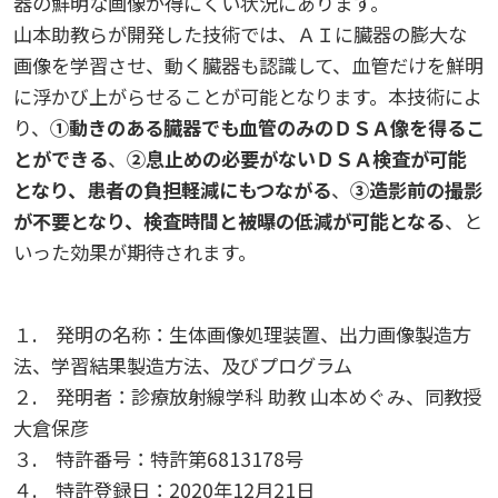
器の鮮明な画像が得にくい状況にあります。
しあわせ健康センター
広国市民大学とは
理学療法士・作業療法士教員資格及び教育内容等の
カリキュラム・ポリシー（大学院対象）
広国ドリル
学園・姉妹校のご案内
広国IPEの授業について
図書館
情報端末の必携化について
山本助教らが開発した技術では、ＡＩに臓器の膨大な
2011
大学院ディプロマ・ポリシー（2020年度以前入学
自己評価書
ガバナンス・コード
画像を学習させ、動く臓器も認識して、血管だけを鮮明
生）
広国市民大学（市民カレッジ）学生募集
大学見学・体験をご希望の方（一般の団体様）
入学予定者へのお知らせ
に浮かび上がらせることが可能となります。本技術によ
広国IPE用語集
臨床教授制度について
ICTサポート
情報センター
図書館概要
2010
大学院実践臨床心理学専攻 自己点検・評価報告書
受講生授業アンケート結果
り、
①動きのある臓器でも血管のみのＤＳＡ像を得るこ
広国市民大学（地域交流カレッジ）学生募集
地域連携に関するご意見募集
とができる
、
②息止めの必要がないＤＳＡ検査が可能
合格者の方へのメッセージ
利用案内
ラーニング・コモンズ
学内ネットワークの概要
2009
大学院薬学研究科 自己点検・評価報告書
となり、患者の負担軽減にもつながる
、
③造影前の撮影
卒業生・進路先 調査結果
広国市民大学 過去の開講コース
が不要となり、検査時間と被曝の低減が可能となる
、と
入学準備学習プログラム
利用案内（学外利用者）
東広島キャンパス
トレーニングルーム
いった効果が期待されます。
情報端末の必携化について
電子ブック・電子ジャーナルなど
呉キャンパス
１. 発明の名称：生体画像処理装置、出力画像製造方
感染予防にかかる抗体価検査について
法、学習結果製造方法、及びプログラム
電子ブックをさがす
学内向け専用ページ
２. 発明者：診療放射線学科 助教 山本めぐみ、同教授
ビジュランクラウド
大倉保彦
電子ジャーナルをさがす
広国ポータルサイト
３. 特許番号：特許第6813178号
４. 特許登録日：2020年12月21日
学外からのつかいかた