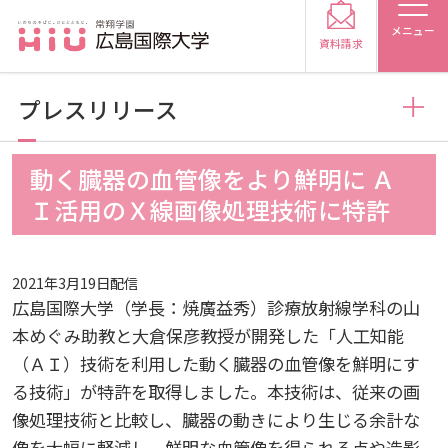
メニュー
資料請求
プレスリリース
お知らせ
動く臓器の血管像をより鮮明に Ａ
受験生の方
Ｉ活用のＸ線画像処理技術に特許
トピックス
2026
受験生の保護者の方
2021年3月19日配信
メディア掲載
2025
2026
広島国際大学（学長：焼廣益秀）診療放射線学科の山
在学生の方
卒業生の方
本めぐみ助教と大倉保彦教授が開発した「人工知能
プレスリリース
2024
2025
2026
（ＡＩ）技術を利用した動く臓器の血管像を鮮明にす
保護者の方
採用担当の方
る技術」が特許を取得しました。本技術は、従来の画
像処理技術と比較し、臓器の動きにより生じる余計な
学生の活動
2023
2024
2025
2026
大学紹介
像を大幅に軽減し、鮮明な血管像を得られる点や造影