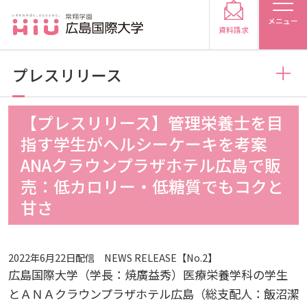
メニュー
資料請求
プレスリリース
お知らせ
【プレスリリース】管理栄養士を目
受験生の方
指す学生がヘルシーケーキを考案
トピックス
2026
ANAクラウンプラザホテル広島で販
受験生の保護者の方
売：低カロリー・低糖質でもコクと
甘さ
メディア掲載
2025
2026
在学生の方
卒業生の方
プレスリリース
2024
2025
2026
保護者の方
採用担当の方
2022年6月22日配信 NEWS RELEASE【No.2】
広島国際大学（学長：焼廣益秀）医療栄養学科の学生
学生の活動
2023
2024
2025
2026
とＡＮＡクラウンプラザホテル広島（総支配人：飯沼潔
大学紹介