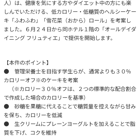
人）は、健康を気にする方やダイエット中の方にも楽
しんでいただける、低カロリー・低糖質のヘルシーケー
教職員の活動
2022
2023
2024
2025
2026
入試情報
広島国際大学の概要
キ「ふわふわ」「雪花菜（おから）ロール」を考案し
ました。６月２４日から同ホテル１階の「オールデイダ
高大連携
2021
2022
2023
2024
2025
2026
学部
情報の公表
建学の精神
入試最新情報
イニング フリュティエ」で提供を開始します。
イベント
2017
2021
2022
2023
2024
2025
2025
教育の特色
大学院・専攻科
規定
教育研究上の目的・基本組織について
保健医療学部
入試概要
【本件のポイント】
● 管理栄養士を目指す学生らが、通常よりも３０％
2021
2022
2024
2024
2026
将来像
研究者要覧
就職・キャリア支援
施設案内
医療科学研究科
規定・教育課程・シラバス
総合リハビリテーション学部
職の種BOOK
カロリーオフ※のケーキを考案
（※カロリー３０％オフは、２つの標準的な配合割合
2021
2023
2025
教育に関する基本方針
大学基礎データ
広島国際大学施設等貸与内規
産官学連携
大学広報
健康科学研究科
就職支援
施設紹介
保健医療学専攻
で作成した場合のカロリーを基準）
健康スポーツ学部
資料請求
● 砂糖を果糖に代えることで糖質量を控えながら甘み
2020
2024
アドミッション・ポリシー
を保ち、カロリーを低減
学費・入学金等費用について
広島国際大学倫理委員会規定
別表第1・第2 様式第1・第2
東広島・呉キャンパス施設 名称・愛称
リハビリテーション学専攻
地域連携
ハラスメントについて
看護学研究科
就業力育成プログラム
研究連携相談
プレスリリース
医療福祉学専攻
関連情報
窓口での資料受取りについて
健康科学部
● 生クリームにプレーンヨーグルトを加えることで脂
質を下げ、コクを維持
2019
2023
カリキュラム・ポリシー
アドミッション・ポリシー（2027年度以降入学
学生生活支援について
施設を動画で紹介
メディア掲載情報
医療経営学専攻
国際交流
SDGsについて
薬学研究科
エクステンション講座
公開講座
看護学専攻
研究者要覧
お問い合わせ
交通アクセス
看護学部