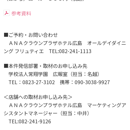
広国LMS
参考資料
看護師・保健師国家試験対策
■ご予約・お問い合わせ
活動とイベント
ＡＮＡクラウンプラザホテル広島 オールデイダイニ
ング フリュティエ TEL:082-241-1113
利用講習会
■本件発信部署・取材のお申し込み先
学生図書委員の活動
学校法人常翔学園 広報室（担当：名越）
TEL：0823-27-3102 携帯：090-3038-9927
施設案内
＜店舗への取材お申し込み先＞
よくある質問
ＡＮＡクラウンプラザホテル広島 マーケティングア
シスタントマネージャー（担当：中井）
TEL:082-241-9126
図書館だより『Library News』