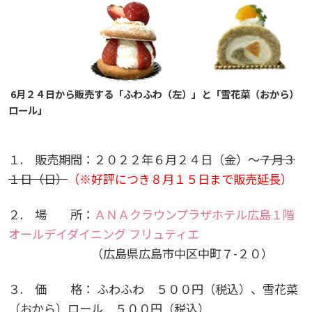
しあわせ健康センター
広国市民大学とは
理学療法士・作業療法士教員資格及び教育内容等の
カリキュラム・ポリシー（大学院対象）
広国ドリル
学園・姉妹校のご案内
広国IPEの授業について
図書館
情報端末の必携化について
2011
大学院ディプロマ・ポリシー（2020年度以前入学
自己評価書
ガバナンス・コード
生）
広国市民大学（市民カレッジ）学生募集
大学見学・体験をご希望の方（一般の団体様）
入学予定者へのお知らせ
広国IPE用語集
臨床教授制度について
ICTサポート
情報センター
図書館概要
2010
大学院実践臨床心理学専攻 自己点検・評価報告書
受講生授業アンケート結果
広国市民大学（地域交流カレッジ）学生募集
6月２４日から販売する「ふわふわ（左）」と「雪花菜（おから）
地域連携に関するご意見募集
合格者の方へのメッセージ
利用案内
ラーニング・コモンズ
学内ネットワークの概要
ロール」
2009
大学院薬学研究科 自己点検・評価報告書
卒業生・進路先 調査結果
広国市民大学 過去の開講コース
入学準備学習プログラム
利用案内（学外利用者）
東広島キャンパス
トレーニングルーム
１. 販売期間：２０２２年６月２４日（金）～
７月３
１日（日）
（※好評につき８月１５日まで販売延長）
情報端末の必携化について
電子ブック・電子ジャーナルなど
呉キャンパス
２.
場 所：
ＡＮＡクラウンプラザホテル広島１階
感染予防にかかる抗体価検査について
電子ブックをさがす
学内向け専用ページ
オールデイダイニング フリュティエ
（広島県広島市中区中町７-２０）
ビジュランクラウド
電子ジャーナルをさがす
広国ポータルサイト
３. 価 格： ふわふわ ５００円（税込）、雪花菜
（おから）ロール ５００円（税込）
学外からのつかいかた