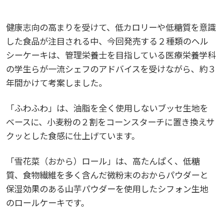
生）
2018
2022
ディプロマ・ポリシー
カリキュラム・ポリシー（2024年度以降入学生）
就職支援について
キャンパスの歴史を振り返る
SNS公式アカウント
心理学専攻
助産学専攻科
就職データ
高大連携
国際化ビジョン
開講講座
公開講座
学園・姉妹校のご案内
研究者情報（学会賞・研究者インタビュー）
健康志向の高まりを受けて、低カロリーや低糖質を意識
薬学部
アドミッション・ポリシー（2024～2026年度入学
した食品が注目される中、今回発売する２種類のヘル
アクセス
生）
カリキュラム・ポリシー（2023年度入学生）
沿革
ディプロマ・ポリシー（2024年度入学生）
2017
2021
動物実験に関する情報について
心理臨床センター
シーケーキは、管理栄養士を目指している医療栄養学科
受講申込方法
公開講座 過去の開講コース
キャリア支援係利用案内
子ども向け体験講座
海外研修情報
公的研究費の責任体系について
の学生らが一流シェフのアドバイスを受けながら、約３
カリキュラム・ポリシー（2020～2022年度入学
ディプロマ・ポリシー（2020～2023年度入学生）
学園からのメッセージ
財務・事業計画等について
年間かけて考案しました。
2016
Language
学生寮・学生研修棟
資格取得奨励金制度
ボランティア活動
外国人留学生
子ども向け体験講座
海外研修
安全保障貿易管理
生）
「ふわふわ」は、油脂を全く使用しないブッセ生地を
ディプロマ・ポリシー（2016～2019年度入学生）
教職課程について
学長メッセージ
JP（日本語）
EN（英語）
CH（中国語）
2015
宿泊施設
子ども向け体験講座 過去の開講コース
学生短期海外研修
科目等履修生制度
アジア介護・福祉教育研修センター
国際交流イベント
研究倫理
カリキュラム・ポリシー（2016～2019年度保健医
ベースに、小麦粉の２割をコーンスターチに置き換えサ
療・総合リハ・医療福祉・医療経営・看護）
クッとした食感に仕上げています。
ディプロマ・ポリシー（2015年度以前入学生）
自己点検・評価
大学章と大学旗
基盤教育センター
東広島キャンパス
2014
海外専門研修
広島国際大学Town＆Gownoffice東広島
連携・協定について
「雪花菜（おから）ロール」は、高たんぱく、低糖
カリキュラム・ポリシー（2016～2019年度心理・
健幸ステーション
大学院ディプロマ・ポリシー（2024年度入学生）
文部科学省への設置認可・届出書類・履行状況報
大学機関別認証評価
UI（ユニバーシティ・アイデンティティ）
質、食物繊維を多く含んだ微粉末のおからパウダーと
呉キャンパス
薬・医療栄養）
専門職連携教育センター
基盤教育センターでの教育活動・概要
2013
研究情報の公開について（オプトアウト）
告書
保湿効果のある山芋パウダーを使用したシフォン生地
広国市民大学
大学院ディプロマ・ポリシー（2021～2023年度入
のロールケーキです。
薬学部薬学科の自己点検・評価について
大学歌
カリキュラム・ポリシー（2015年度以前入学生）
講座のご案内
情報メディアラーニングセンター
広国IPEとは
2012
学生）
高等教育の修学支援新制度