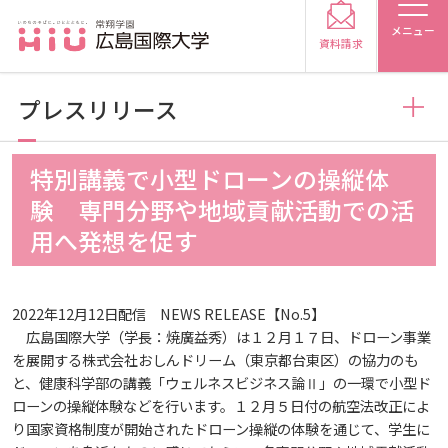
メニュー
資料請求
プレスリリース
お知らせ
特別講義で小型ドローンの操縦体
受験生の方
験 専門分野や地域貢献活動での活
トピックス
2026
用へ発想を促す
受験生の保護者の方
メディア掲載
2025
2026
在学生の方
卒業生の方
2022年12月12日配信 NEWS RELEASE【No.5】
広島国際大学（学長：焼廣益秀）は１２月１７日、ドローン事業
を展開する株式会社おしんドリーム（東京都台東区）の協力のも
プレスリリース
2024
2025
2026
保護者の方
採用担当の方
と、健康科学部の講義「ウェルネスビジネス論Ⅱ」の一環で小型ド
ローンの操縦体験などを行います。１２月５日付の航空法改正によ
学生の活動
2023
2024
2025
2026
り国家資格制度が開始されたドローン操縦の体験を通じて、学生に
大学紹介