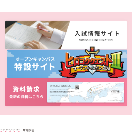
広国LMS
看護師・保健師国家試験対策
活動とイベント
利用講習会
学生図書委員の活動
施設案内
よくある質問
図書館だより『Library News』