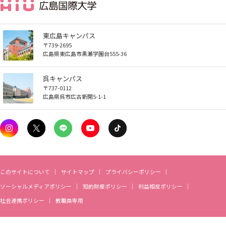
お知らせ
東広島キャンパス
自然災害時等の図書館の閉館について
〒739-2695
広島県東広島市黒瀬学園台555-36
呉キャンパス
〒737-0112
広島県呉市広古新開5-1-1
このサイトについて
サイトマップ
プライバシーポリシー
ソーシャルメディアポリシー
知的財産ポリシー
利益相反ポリシー
社会連携ポリシー
教職員専用