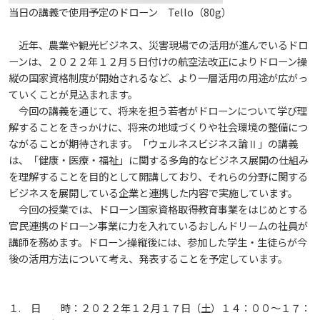
生）
当日の講義で使用予定のドローン Tello（80g）
2018
2022
ディプロマ・ポリシー
カリキュラム・ポリシー（2024年度以降入学生）
就職支援について
キャンパスの歴史を振り返る
SNS公式アカウント
心理学専攻
助産学専攻科
就職データ
高大連携
国際化ビジョン
開講講座
公開講座
学園・姉妹校のご案内
研究者情報（学会賞・研究者インタビュー）
薬学部
アドミッション・ポリシー（2024～2026年度入学
近年、農業や観光ビジネス、災害現場での活用が進んでいるドロ
アクセス
ーンは、２０２２年１２月５日付けの航空法改正によりドローン操
生）
カリキュラム・ポリシー（2023年度入学生）
沿革
ディプロマ・ポリシー（2024年度入学生）
2017
2021
動物実験に関する情報について
心理臨床センター
縦の国家資格制度が開始されるなど、より一層活用の用途が広がっ
受講申込方法
公開講座 過去の開講コース
キャリア支援係利用案内
子ども向け体験講座
海外研修情報
公的研究費の責任体系について
ていくことが見込まれます。
今回の講義を通じて、将来を担う若者がドローンについて学び理
カリキュラム・ポリシー（2020～2022年度入学
ディプロマ・ポリシー（2020～2023年度入学生）
学園からのメッセージ
財務・事業計画等について
2016
Language
学生寮・学生研修棟
資格取得奨励金制度
ボランティア活動
外国人留学生
子ども向け体験講座
海外研修
解することをきっかけに、将来の地域づくりや社会環境の整備につ
安全保障貿易管理
生）
ながることが期待されます。「ウェルネスビジネス論Ⅱ」の講義
ディプロマ・ポリシー（2016～2019年度入学生）
は、「健康・医療・福祉」に関する多角的なビジネス展開の仕組み
教職課程について
学長メッセージ
JP（日本語）
EN（英語）
CH（中国語）
2015
宿泊施設
子ども向け体験講座 過去の開講コース
学生短期海外研修
科目等履修生制度
アジア介護・福祉教育研修センター
国際交流イベント
研究倫理
カリキュラム・ポリシー（2016～2019年度保健医
を理解することを目的として開講しており、それらの分野に関する
療・総合リハ・医療福祉・医療経営・看護）
ビジネスを展開している企業と連携した内容で実施しています。
ディプロマ・ポリシー（2015年度以前入学生）
自己点検・評価
大学章と大学旗
基盤教育センター
東広島キャンパス
2014
今回の授業では、ドローン国家資格取得教育事業をはじめとする
海外専門研修
広島国際大学Town＆Gownoffice東広島
連携・協定について
官民連携のドローン事業に力を入れているおしんドリームの社員が
カリキュラム・ポリシー（2016～2019年度心理・
健幸ステーション
大学院ディプロマ・ポリシー（2024年度入学生）
講師を務めます。ドローン操縦後には、参加した学生・生徒らが今
文部科学省への設置認可・届出書類・履行状況報
大学機関別認証評価
UI（ユニバーシティ・アイデンティティ）
呉キャンパス
薬・医療栄養）
専門職連携教育センター
基盤教育センターでの教育活動・概要
2013
後の活用方法について考え、発表することを予定しています。
研究情報の公開について（オプトアウト）
告書
広国市民大学
大学院ディプロマ・ポリシー（2021～2023年度入
薬学部薬学科の自己点検・評価について
大学歌
カリキュラム・ポリシー（2015年度以前入学生）
講座のご案内
情報メディアラーニングセンター
広国IPEとは
2012
学生）
１. 日 時：２０２２年１２月１７日（土）１４：００～１７：
高等教育の修学支援新制度