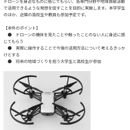
ドローンを身近なものに感じてもらい、各専門分野や地域貢献活動
で活用できるような発想を促すことを目的に実施します。本学学生
教職員の活動
2022
2023
2024
2025
2026
のほか、近隣の高校生や教員も参加予定です。
入試情報
広島国際大学の概要
【本件のポイント】
高大連携
2021
2022
2023
2024
2025
2026
学部
情報の公表
建学の精神
入試最新情報
● ドローンの機体を見たことや触ったことのない人に身近に感
じてもらう
● 実際に操作することで今後の活用方法について考えるきっか
イベント
2017
2021
2022
2023
2024
2025
2025
教育の特色
大学院・専攻科
規定
教育研究上の目的・基本組織について
保健医療学部
入試概要
けとする
● 将来の地域づくりを担う大学生と高校生が参加
2021
2022
2024
2024
2026
将来像
研究者要覧
就職・キャリア支援
施設案内
医療科学研究科
規定・教育課程・シラバス
総合リハビリテーション学部
職の種BOOK
2021
2023
2025
教育に関する基本方針
大学基礎データ
広島国際大学施設等貸与内規
産官学連携
大学広報
健康科学研究科
就職支援
施設紹介
保健医療学専攻
健康スポーツ学部
資料請求
2020
2024
アドミッション・ポリシー
学費・入学金等費用について
広島国際大学倫理委員会規定
別表第1・第2 様式第1・第2
東広島・呉キャンパス施設 名称・愛称
リハビリテーション学専攻
地域連携
ハラスメントについて
看護学研究科
就業力育成プログラム
研究連携相談
プレスリリース
医療福祉学専攻
関連情報
窓口での資料受取りについて
健康科学部
2019
2023
カリキュラム・ポリシー
アドミッション・ポリシー（2027年度以降入学
学生生活支援について
施設を動画で紹介
メディア掲載情報
医療経営学専攻
国際交流
SDGsについて
薬学研究科
エクステンション講座
公開講座
看護学専攻
研究者要覧
お問い合わせ
交通アクセス
看護学部