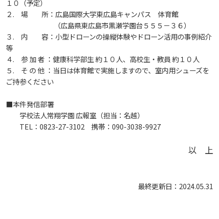
１０（予定）
しあわせ健康センター
広国市民大学とは
理学療法士・作業療法士教員資格及び教育内容等の
カリキュラム・ポリシー（大学院対象）
広国ドリル
学園・姉妹校のご案内
広国IPEの授業について
図書館
情報端末の必携化について
２. 場 所：広島国際大学東広島キャンパス 体育館
2011
大学院ディプロマ・ポリシー（2020年度以前入学
自己評価書
ガバナンス・コード
（広島県東広島市黒瀬学園台５５５－３６）
生）
広国市民大学（市民カレッジ）学生募集
大学見学・体験をご希望の方（一般の団体様）
３. 内 容：小型ドローンの操縦体験やドローン活用の事例紹介
入学予定者へのお知らせ
広国IPE用語集
臨床教授制度について
ICTサポート
情報センター
図書館概要
等
2010
大学院実践臨床心理学専攻 自己点検・評価報告書
受講生授業アンケート結果
４. 参 加 者 ：健康科学部生 約１０人、高校生・教員 約１０人
広国市民大学（地域交流カレッジ）学生募集
地域連携に関するご意見募集
合格者の方へのメッセージ
５. そ の 他 ：当日は体育館で実施しますので、室内用シューズを
利用案内
ラーニング・コモンズ
学内ネットワークの概要
2009
大学院薬学研究科 自己点検・評価報告書
ご持参ください
卒業生・進路先 調査結果
広国市民大学 過去の開講コース
入学準備学習プログラム
利用案内（学外利用者）
東広島キャンパス
トレーニングルーム
■本件発信部署
学校法人常翔学園 広報室（担当：名越）
TEL：0823-27-3102 携帯：090-3038-9927
情報端末の必携化について
電子ブック・電子ジャーナルなど
呉キャンパス
以 上
感染予防にかかる抗体価検査について
電子ブックをさがす
学内向け専用ページ
最終更新日：2024.05.31
ビジュランクラウド
電子ジャーナルをさがす
広国ポータルサイト
学外からのつかいかた