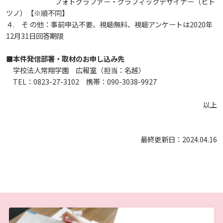
フォトグラファー・グラフィックデザイナー（ヒト
しあわせ健康センター
広国市民大学とは
理学療法士・作業療法士教員資格及び教育内容等の
カリキュラム・ポリシー（大学院対象）
広国ドリル
学園・姉妹校のご案内
ツノ）【※順不同】
広国IPEの授業について
図書館
情報端末の必携化について
2011
大学院ディプロマ・ポリシー（2020年度以前入学
自己評価書
４. そ の他：事前申込不要、視聴無料、視聴アンケートは2020年
ガバナンス・コード
生）
広国市民大学（市民カレッジ）学生募集
大学見学・体験をご希望の方（一般の団体様）
12月31日回答期限
入学予定者へのお知らせ
広国IPE用語集
臨床教授制度について
ICTサポート
情報センター
図書館概要
2010
大学院実践臨床心理学専攻 自己点検・評価報告書
受講生授業アンケート結果
■
本件発信部署・取材のお申し込み先
広国市民大学（地域交流カレッジ）学生募集
地域連携に関するご意見募集
学校法人常翔学園 広報室（担当：名越）
合格者の方へのメッセージ
利用案内
ラーニング・コモンズ
学内ネットワークの概要
2009
TEL：0823-27-3102 携帯：090-3038-9927
大学院薬学研究科 自己点検・評価報告書
卒業生・進路先 調査結果
広国市民大学 過去の開講コース
入学準備学習プログラム
利用案内（学外利用者）
以上
東広島キャンパス
トレーニングルーム
情報端末の必携化について
電子ブック・電子ジャーナルなど
呉キャンパス
最終更新日：2024.04.16
感染予防にかかる抗体価検査について
電子ブックをさがす
学内向け専用ページ
ビジュランクラウド
電子ジャーナルをさがす
広国ポータルサイト
学外からのつかいかた