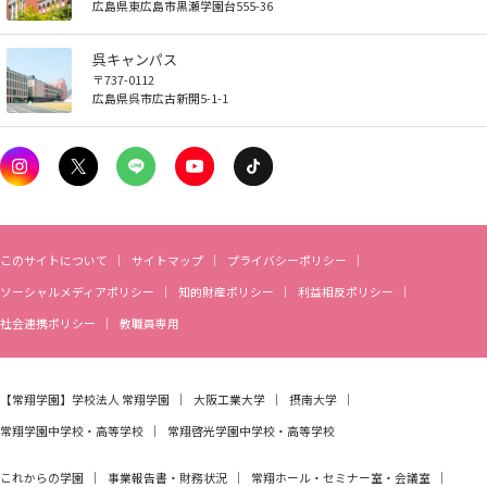
広島県東広島市黒瀬学園台555-36
お知らせ
呉キャンパス
〒737-0112
自然災害時等の図書館の閉館について
広島県呉市広古新開5-1-1
このサイトについて
サイトマップ
プライバシーポリシー
ソーシャルメディアポリシー
知的財産ポリシー
利益相反ポリシー
社会連携ポリシー
教職員専用
【常翔学園】
学校法人 常翔学園
大阪工業大学
摂南大学
常翔学園中学校・高等学校
常翔啓光学園中学校・高等学校
これからの学園
事業報告書・財務状況
常翔ホール・セミナー室・会議室