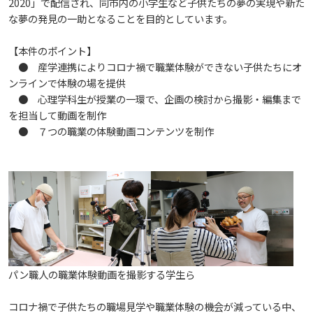
2020」で配信され、同市内の小学生など子供たちの夢の実現や新た
な夢の発見の一助となることを目的としています。
教職員の活動
2022
2023
2024
2025
2026
入試情報
広島国際大学の概要
【本件のポイント】
● 産学連携によりコロナ禍で職業体験ができない子供たちにオ
高大連携
2021
2022
2023
2024
2025
2026
学部
情報の公表
建学の精神
入試最新情報
ンラインで体験の場を提供
● 心理学科生が授業の一環で、企画の検討から撮影・編集まで
を担当して動画を制作
イベント
2017
2021
2022
2023
2024
2025
2025
教育の特色
大学院・専攻科
規定
教育研究上の目的・基本組織について
保健医療学部
入試概要
● ７つの職業の体験動画コンテンツを制作
2021
2022
2024
2024
2026
将来像
研究者要覧
就職・キャリア支援
施設案内
医療科学研究科
規定・教育課程・シラバス
総合リハビリテーション学部
職の種BOOK
2021
2023
2025
教育に関する基本方針
大学基礎データ
広島国際大学施設等貸与内規
産官学連携
大学広報
健康科学研究科
就職支援
施設紹介
保健医療学専攻
健康スポーツ学部
資料請求
2020
2024
アドミッション・ポリシー
学費・入学金等費用について
広島国際大学倫理委員会規定
別表第1・第2 様式第1・第2
東広島・呉キャンパス施設 名称・愛称
リハビリテーション学専攻
地域連携
ハラスメントについて
看護学研究科
就業力育成プログラム
研究連携相談
プレスリリース
医療福祉学専攻
関連情報
窓口での資料受取りについて
健康科学部
パン職人の職業体験動画を撮影する学生ら
2019
2023
カリキュラム・ポリシー
アドミッション・ポリシー（2027年度以降入学
学生生活支援について
施設を動画で紹介
メディア掲載情報
医療経営学専攻
国際交流
SDGsについて
薬学研究科
エクステンション講座
公開講座
看護学専攻
研究者要覧
お問い合わせ
交通アクセス
コロナ禍で子供たちの職場見学や職業体験の機会が減っている中、
看護学部