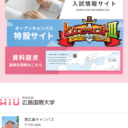
広国LMS
看護師・保健師国家試験対策
活動とイベント
利用講習会
学生図書委員の活動
施設案内
よくある質問
図書館だより『Library News』
東広島キャンパス
〒739-2695