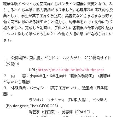
生）
職業体験イベントも対面実施からオンライン開催に変更となり、み
ちしるべから本学に協力要請がありました。心理学科の実践的な授
2018
2022
ディプロマ・ポリシー
カリキュラム・ポリシー（2024年度以降入学生）
就職支援について
キャンパスの歴史を振り返る
SNS公式アカウント
心理学専攻
助産学専攻科
就職データ
高大連携
国際化ビジョン
開講講座
公開講座
学園・姉妹校のご案内
研究者情報（学会賞・研究者インタビュー）
薬学部
業として、学生が菓子工房や放送局、美容院などさまざまな分野で
アドミッション・ポリシー（2024～2026年度入学
働く同市に縁のある講師たちと協力し、約半年をかけて制作に取り
アクセス
生）
カリキュラム・ポリシー（2023年度入学生）
沿革
ディプロマ・ポリシー（2024年度入学生）
2017
2021
動物実験に関する情報について
組みました。完成した動画は、子供たちに各職業の仕事内容や魅力
心理臨床センター
受講申込方法
公開講座 過去の開講コース
キャリア支援係利用案内
子ども向け体験講座
海外研修情報
公的研究費の責任体系について
について楽しく学んで欲しいという働く人達の想いが込められてい
ます。
カリキュラム・ポリシー（2020～2022年度入学
ディプロマ・ポリシー（2020～2023年度入学生）
学園からのメッセージ
財務・事業計画等について
2016
Language
学生寮・学生研修棟
資格取得奨励金制度
ボランティア活動
外国人留学生
子ども向け体験講座
海外研修
安全保障貿易管理
生）
ディプロマ・ポリシー（2016～2019年度入学生）
１. 公開場所：東広島こどもドリームアカデミー2020特設サイト
教職課程について
学長メッセージ
JP（日本語）
EN（英語）
CH（中国語）
2015
宿泊施設
子ども向け体験講座 過去の開講コース
学生短期海外研修
科目等履修生制度
アジア介護・福祉教育研修センター
国際交流イベント
研究倫理
カリキュラム・ポリシー（2016～2019年度保健医
（公開中）
URL:
https://michishirube.info/hh-dreaca/
療・総合リハ・医療福祉・医療経営・看護）
ディプロマ・ポリシー（2015年度以前入学生）
自己点検・評価
大学章と大学旗
２. 内 容：小学4年生～6年生向け「職業体験動画」（視聴は
基盤教育センター
東広島キャンパス
2014
海外専門研修
広島国際大学Town＆Gownoffice東広島
連携・協定について
どなたでも可能）
カリキュラム・ポリシー（2016～2019年度心理・
健幸ステーション
３. 体験職業：パティシエ（菓子工房mike）、造園業（西条庭
大学院ディプロマ・ポリシー（2024年度入学生）
文部科学省への設置認可・届出書類・履行状況報
大学機関別認証評価
UI（ユニバーシティ・アイデンティティ）
呉キャンパス
薬・医療栄養）
専門職連携教育センター
基盤教育センターでの教育活動・概要
2013
園）、
研究情報の公開について（オプトアウト）
告書
ラジオパーソナリティ（FM東広島）、パン職人
広国市民大学
大学院ディプロマ・ポリシー（2021～2023年度入
（Boulangerie Chez GEORGES）、
薬学部薬学科の自己点検・評価について
大学歌
カリキュラム・ポリシー（2015年度以前入学生）
講座のご案内
情報メディアラーニングセンター
広国IPEとは
2012
学生）
陶芸家（保田窯）、美容師（FRAME）、
高等教育の修学支援新制度