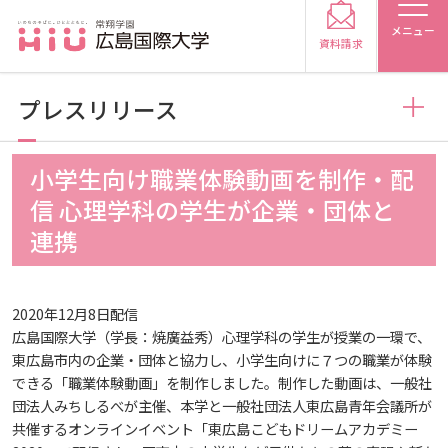
メニュー
資料請求
プレスリリース
お知らせ
小学生向け職業体験動画を制作・配
受験生の方
信 心理学科の学生が企業・団体と
トピックス
2026
連携
受験生の保護者の方
メディア掲載
2025
2026
在学生の方
卒業生の方
2020年12月8日配信
広島国際大学（学長：焼廣益秀）心理学科の学生が授業の一環で、
東広島市内の企業・団体と協力し、小学生向けに７つの職業が体験
プレスリリース
2024
2025
2026
保護者の方
採用担当の方
できる「職業体験動画」を制作しました。制作した動画は、一般社
団法人みちしるべが主催、本学と一般社団法人東広島青年会議所が
学生の活動
2023
2024
2025
2026
共催するオンラインイベント「東広島こどもドリームアカデミー
大学紹介