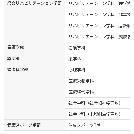
生）
総合リハビリテーション学部
リハビリテーション学科（理学療
進級要件等
学生互助会
ディプロマ・ポリシー
カリキュラム・ポリシー（2024年度以降入学生）
就職支援について
キャンパスの歴史を振り返る
SNS公式アカウント
心理学専攻
リハビリテーション学科（作業療
助産学専攻科
就職データ
高大連携
国際化ビジョン
開講講座
公開講座
心と体
学園・姉妹校のご案内
研究者情報（学会賞・研究者インタビュー）
公認団体の結成・昇格
薬学部
アドミッション・ポリシー（2024～2026年度入学
リハビリテーション学科（言語聴
アクセス
生）
カリキュラム・ポリシー（2023年度入学生）
沿革
ディプロマ・ポリシー（2024年度入学生）
数理・データサイエンス・AI教育
学生互助会申請用紙
動物実験に関する情報について
心理臨床センター
受講申込方法
公開講座 過去の開講コース
キャリア支援係利用案内
子ども向け体験講座
海外研修情報
学生寮・国際会館1号館・学生研修棟
学生相談室
公的研究費の責任体系について
課外活動団体への支援
リハビリテーション学科（義肢装
看護学部
カリキュラム・ポリシー（2020～2022年度入学
看護学科
ディプロマ・ポリシー（2020～2023年度入学生）
学園からのメッセージ
財務・事業計画等について
学生総合保障制度
Language
学生寮・学生研修棟
資格取得奨励金制度
ボランティア活動
外国人留学生
子ども向け体験講座
海外研修
式典(入学宣誓式、学位記・修了証書授与式)
保健室
学生寮・学生研修棟・国際会館1号館の案内
安全保障貿易管理
各種申請書類のダウンロード
生）
薬学部
薬学科
ディプロマ・ポリシー（2016～2019年度入学生）
教職課程について
学長メッセージ
JP（日本語）
EN（英語）
CH（中国語）
生活上の注意
宿泊施設
健康科学部
心理学科
子ども向け体験講座 過去の開講コース
学生短期海外研修
科目等履修生制度
アジア介護・福祉教育研修センター
国際交流イベント
大学祭
定期健康診断について
学生寮・国際会館1号館部屋料等の納入
入学宣誓式
研究倫理
カリキュラム・ポリシー（2016～2019年度保健医
東広島キャンパス
療・総合リハ・医療福祉・医療経営・看護）
医療栄養学科
ディプロマ・ポリシー（2015年度以前入学生）
自己点検・評価
大学章と大学旗
基盤教育センター
東広島キャンパス
アルバイトの紹介
海外専門研修
広島国際大学Town＆Gownoffice東広島
関連情報
薬物乱用防止について
学生研修棟部屋料等の納入
学位記・修了証学位記・修了証書授与式
連携・協定について
医療経営学科
呉キャンパス
カリキュラム・ポリシー（2016～2019年度心理・
健幸ステーション
大学院ディプロマ・ポリシー（2024年度入学生）
社会学科（社会福祉学専攻）
文部科学省への設置認可・届出書類・履行状況報
大学機関別認証評価
UI（ユニバーシティ・アイデンティティ）
呉キャンパス
薬・医療栄養）
専門職連携教育センター
基盤教育センターでの教育活動・概要
通学
基盤教育センター
研究情報の公開について（オプトアウト）
告書
社会学科（地域創生学専攻）
広国市民大学
大学院ディプロマ・ポリシー（2021～2023年度入
薬学部薬学科の自己点検・評価について
大学歌
カリキュラム・ポリシー（2015年度以前入学生）
講座のご案内
情報メディアラーニングセンター
広国IPEとは
健康スポーツ学部
健康スポーツ学科
大学運行バス
学生）
図書館
高等教育の修学支援新制度