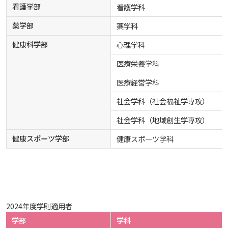
看護学部
看護学科
広国LMS
薬学部
薬学科
看護師・保健師国家試験対策
健康科学部
心理学科
活動とイベント
医療栄養学科
医療経営学科
利用講習会
社会学科（社会福祉学専攻）
社会学科（地域創生学専攻）
学生図書委員の活動
健康スポーツ学部
健康スポーツ学科
施設案内
よくある質問
2024年度学則適用者
図書館だより『Library News』
学部
学科