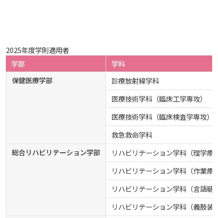
しあわせ健康センター
広国市民大学とは
理学療法士・作業療法士教員資格及び教育内容等の
カリキュラム・ポリシー（大学院対象）
広国ドリル
学園・姉妹校のご案内
広国IPEの授業について
図書館
情報端末の必携化について
大学バスに関するQ&A
大学院ディプロマ・ポリシー（2020年度以前入学
自己評価書
情報センター
ガバナンス・コード
生）
広国市民大学（市民カレッジ）学生募集
大学見学・体験をご希望の方（一般の団体様）
入学予定者へのお知らせ
広国IPE用語集
臨床教授制度について
ICTサポート
情報センター
図書館概要
VOS
2025年度学則適用者
大学院実践臨床心理学専攻 自己点検・評価報告書
心理臨床センター
受講生授業アンケート結果
学部
学科
広国市民大学（地域交流カレッジ）学生募集
地域連携に関するご意見募集
合格者の方へのメッセージ
利用案内
ラーニング・コモンズ
学内ネットワークの概要
広島県内博物館の無料観覧について（ご案内）
大学院薬学研究科 自己点検・評価報告書
保健医療学部
診療放射線学科
卒業生・進路先 調査結果
宿泊施設
広国市民大学 過去の開講コース
医療技術学科（臨床工学専攻）
入学準備学習プログラム
利用案内（学外利用者）
東広島キャンパス
トレーニングルーム
障がい学生支援室
医療技術学科（臨床検査学専攻）
施設紹介
情報端末の必携化について
電子ブック・電子ジャーナルなど
呉キャンパス
救急救命学科
AEDの設置について
総合リハビリテーション学部
リハビリテーション学科（理学療
感染予防にかかる抗体価検査について
電子ブックをさがす
学内向け専用ページ
リハビリテーション学科（作業療
ソーシャルメディアガイドライン（在学生の方
ビジュランクラウド
へ）
リハビリテーション学科（言語聴
電子ジャーナルをさがす
広国ポータルサイト
リハビリテーション学科（義肢装
学外からのつかいかた