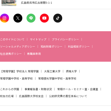
広島県呉市広古新開5-1-1
このサイトについて
サイトマップ
プライバシーポリシー
ソーシャルメディアポリシー
知的財産ポリシー
利益相反ポリシー
社会連携ポリシー
教職員専用
【常翔学園】
学校法人 常翔学園
大阪工業大学
摂南大学
常翔学園中学校・高等学校
常翔啓光学園中学校・高等学校
これからの学園
事業報告書・財務状況
常翔ホール・セミナー室・会議室
校友の広場
広島国際大学校友会
公的研究費の責任体系について