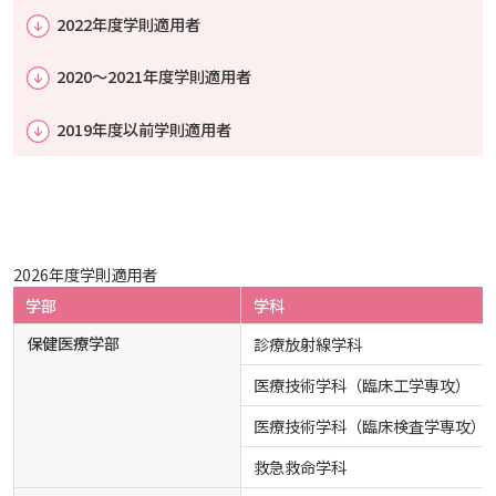
2022年度学則適用者
学業（その他）
行事予定表
履修申請要領
広国LMS（Course Power）
入試情報
広島国際大学の概要
2020～2021年度学則適用者
事務手続き
オフィスアワー
横断プログラム実施要領
学業質問集（FAQ）
学修支援・サポート（総合教育センター）
2019年度以前学則適用者
学部
情報の公表
建学の精神
入試最新情報
学費
試験情報
オプション科目の履修モデルについて
学籍
窓口業務取り扱い
広国ドリル
教育の特色
大学院・専攻科
規定
教育研究上の目的・基本組織について
保健医療学部
入試概要
学生生活支援
感染症による授業欠席について
シラバスの利用
大学院 博士論文・修士論文について
証明書の申請
学費納入金額
ビジュランクラウド（eラーニング）
将来像
研究者要覧
就職・キャリア支援
施設案内
医療科学研究科
規定・教育課程・シラバス
総合リハビリテーション学部
職の種BOOK
2026年度学則適用者
学部
学科
実務経験のある教員による授業科目一覧
カリキュラムツリー（履修系統図）
住所等の変更について
学費納入方法
奨学金制度
広島国際大学チャレンジプロジェクト
教育に関する基本方針
大学基礎データ
広島国際大学施設等貸与内規
産官学連携
大学広報
健康科学研究科
就職支援
施設紹介
保健医療学専攻
保健医療学部
健康スポーツ学部
資料請求
診療放射線学科
医療技術学科（臨床工学専攻）
規定・教育課程・シラバス
学外実習にかかる補助の申請
学部生研究活動援助金
アドミッション・ポリシー
学費・入学金等費用について
広島国際大学倫理委員会規定
別表第1・第2 様式第1・第2
広島国際大学地域活性化支援プロジェクト
東広島・呉キャンパス施設 名称・愛称
リハビリテーション学専攻
地域連携
ハラスメントについて
看護学研究科
就業力育成プログラム
研究連携相談
プレスリリース
医療福祉学専攻
関連情報
窓口での資料受取りについて
健康科学部
医療技術学科（臨床検査学専攻）
救急救命学科
成績について
学食売店オールガイド
カリキュラム・ポリシー
アドミッション・ポリシー（2027年度以降入学
学生生活支援について
施設を動画で紹介
メディア掲載情報
医療経営学専攻
国際交流
SDGsについて
薬学研究科
エクステンション講座
公開講座
看護学専攻
研究者要覧
課外活動
お問い合わせ
交通アクセス
看護学部