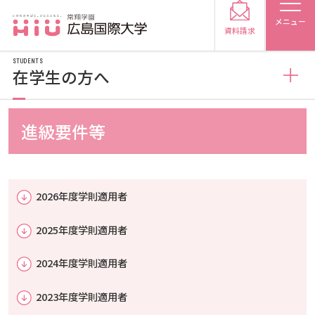
メニュー
資料請求
STUDENTS
在学生の方へ
在学生の方へ
進級要件等
受験生の方
学生便覧
受験生の保護者の方
2026年度学則適用者
学業（授業について）
在学生の方
卒業生の方
2025年度学則適用者
学業（支援システムについて）
時間割・履修情報
保護者の方
採用担当の方
2024年度学則適用者
2023年度学則適用者
学業（履修について）
授業について（休講・補講）
広国ポータルサイト（外部サイト）
大学紹介