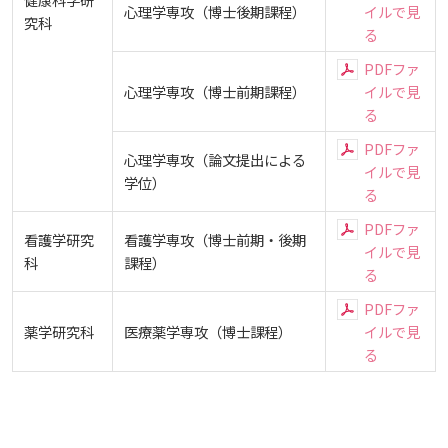
しあわせ健康センター
広国市民大学とは
心理学専攻（博士後期課程）
イルで見
理学療法士・作業療法士教員資格及び教育内容等の
究科
カリキュラム・ポリシー（大学院対象）
広国ドリル
学園・姉妹校のご案内
広国IPEの授業について
図書館
情報端末の必携化について
る
大学バスに関するQ&A
大学院ディプロマ・ポリシー（2020年度以前入学
自己評価書
情報センター
ガバナンス・コード
生）
PDFファ
広国市民大学（市民カレッジ）学生募集
大学見学・体験をご希望の方（一般の団体様）
入学予定者へのお知らせ
広国IPE用語集
臨床教授制度について
ICTサポート
情報センター
図書館概要
心理学専攻（博士前期課程）
イルで見
VOS
大学院実践臨床心理学専攻 自己点検・評価報告書
心理臨床センター
受講生授業アンケート結果
る
広国市民大学（地域交流カレッジ）学生募集
地域連携に関するご意見募集
合格者の方へのメッセージ
PDFファ
利用案内
ラーニング・コモンズ
学内ネットワークの概要
心理学専攻（論文提出による
広島県内博物館の無料観覧について（ご案内）
大学院薬学研究科 自己点検・評価報告書
イルで見
卒業生・進路先 調査結果
宿泊施設
学位）
広国市民大学 過去の開講コース
る
入学準備学習プログラム
利用案内（学外利用者）
東広島キャンパス
トレーニングルーム
障がい学生支援室
PDFファ
施設紹介
看護学研究
看護学専攻（博士前期・後期
イルで見
情報端末の必携化について
科
課程）
電子ブック・電子ジャーナルなど
呉キャンパス
る
AEDの設置について
PDFファ
感染予防にかかる抗体価検査について
電子ブックをさがす
薬学研究科
医療薬学専攻（博士課程）
イルで見
学内向け専用ページ
ソーシャルメディアガイドライン（在学生の方
る
ビジュランクラウド
へ）
電子ジャーナルをさがす
広国ポータルサイト
学外からのつかいかた