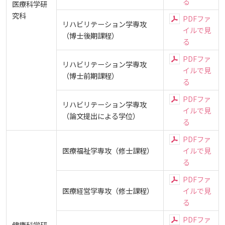
生）
る
医療科学研
究科
PDFファ
進級要件等
学生互助会
ディプロマ・ポリシー
カリキュラム・ポリシー（2024年度以降入学生）
就職支援について
キャンパスの歴史を振り返る
SNS公式アカウント
心理学専攻
リハビリテーション学専攻
助産学専攻科
就職データ
高大連携
国際化ビジョン
開講講座
公開講座
心と体
学園・姉妹校のご案内
研究者情報（学会賞・研究者インタビュー）
公認団体の結成・昇格
薬学部
イルで見
アドミッション・ポリシー（2024～2026年度入学
（博士後期課程）
る
アクセス
生）
カリキュラム・ポリシー（2023年度入学生）
沿革
ディプロマ・ポリシー（2024年度入学生）
数理・データサイエンス・AI教育
学生互助会申請用紙
動物実験に関する情報について
心理臨床センター
受講申込方法
公開講座 過去の開講コース
キャリア支援係利用案内
子ども向け体験講座
海外研修情報
学生寮・国際会館1号館・学生研修棟
学生相談室
公的研究費の責任体系について
課外活動団体への支援
PDFファ
リハビリテーション学専攻
イルで見
（博士前期課程）
カリキュラム・ポリシー（2020～2022年度入学
ディプロマ・ポリシー（2020～2023年度入学生）
る
学園からのメッセージ
財務・事業計画等について
学生総合保障制度
Language
学生寮・学生研修棟
資格取得奨励金制度
ボランティア活動
外国人留学生
子ども向け体験講座
海外研修
式典(入学宣誓式、学位記・修了証書授与式)
保健室
学生寮・学生研修棟・国際会館1号館の案内
安全保障貿易管理
各種申請書類のダウンロード
生）
PDFファ
リハビリテーション学専攻
ディプロマ・ポリシー（2016～2019年度入学生）
イルで見
教職課程について
学長メッセージ
JP（日本語）
EN（英語）
CH（中国語）
生活上の注意
宿泊施設
（論文提出による学位）
子ども向け体験講座 過去の開講コース
学生短期海外研修
科目等履修生制度
アジア介護・福祉教育研修センター
国際交流イベント
大学祭
定期健康診断について
学生寮・国際会館1号館部屋料等の納入
入学宣誓式
研究倫理
カリキュラム・ポリシー（2016～2019年度保健医
る
東広島キャンパス
療・総合リハ・医療福祉・医療経営・看護）
PDFファ
ディプロマ・ポリシー（2015年度以前入学生）
自己点検・評価
大学章と大学旗
基盤教育センター
東広島キャンパス
アルバイトの紹介
医療福祉学専攻（修士課程）
イルで見
海外専門研修
広島国際大学Town＆Gownoffice東広島
関連情報
薬物乱用防止について
学生研修棟部屋料等の納入
学位記・修了証学位記・修了証書授与式
連携・協定について
呉キャンパス
る
カリキュラム・ポリシー（2016～2019年度心理・
健幸ステーション
大学院ディプロマ・ポリシー（2024年度入学生）
文部科学省への設置認可・届出書類・履行状況報
大学機関別認証評価
UI（ユニバーシティ・アイデンティティ）
呉キャンパス
薬・医療栄養）
専門職連携教育センター
基盤教育センターでの教育活動・概要
通学
PDFファ
基盤教育センター
研究情報の公開について（オプトアウト）
告書
医療経営学専攻（修士課程）
イルで見
広国市民大学
大学院ディプロマ・ポリシー（2021～2023年度入
る
薬学部薬学科の自己点検・評価について
大学歌
カリキュラム・ポリシー（2015年度以前入学生）
講座のご案内
情報メディアラーニングセンター
広国IPEとは
大学運行バス
学生）
図書館
PDFファ
高等教育の修学支援新制度
健康科学研