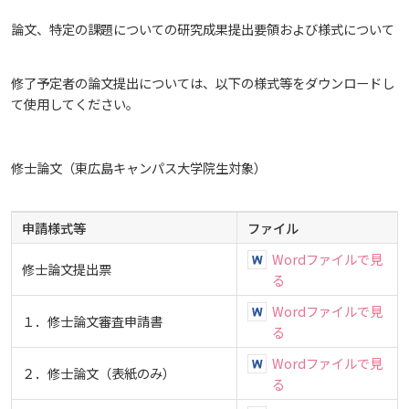
広国LMS
論文、特定の課題についての研究成果提出要領および様式について
看護師・保健師国家試験対策
修了予定者の論文提出については、以下の様式等をダウンロードし
て使用してください。
活動とイベント
利用講習会
修士論文（東広島キャンパス大学院生対象）
学生図書委員の活動
申請様式等
ファイル
Wordファイルで見
修士論文提出票
施設案内
る
Wordファイルで見
１．修士論文審査申請書
よくある質問
る
Wordファイルで見
２．修士論文（表紙のみ）
図書館だより『Library News』
る