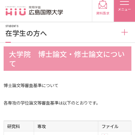
メニュー
資料請求
STUDENTS
在学生の方へ
在学生の方へ
大学院 博士論文・修士論文につい
受験生の方
て
学生便覧
受験生の保護者の方
博士論文等審査基準について
学業（授業について）
在学生の方
卒業生の方
各専攻の学位論文等審査基準は以下のとおりです。
学業（支援システムについて）
時間割・履修情報
保護者の方
採用担当の方
研究科
専攻
ファイル
学業（履修について）
授業について（休講・補講）
広国ポータルサイト（外部サイト）
大学紹介