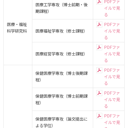
PDFファ
医療工学専攻（博士前期・後
イルで見
期課程）
学業（その他）
行事予定表
履修申請要領
広国LMS（Course Power）
る
入試情報
広島国際大学の概要
医療・福祉
PDFファ
事務手続き
オフィスアワー
横断プログラム実施要領
学業質問集（FAQ）
学修支援・サポート（総合教育センター）
科学研究科
医療福祉学専攻（修士課程）
イルで見
学部
情報の公表
建学の精神
入試最新情報
る
PDFファ
学費
試験情報
オプション科目の履修モデルについて
学籍
窓口業務取り扱い
広国ドリル
教育の特色
大学院・専攻科
規定
教育研究上の目的・基本組織について
保健医療学部
入試概要
医療経営学専攻（修士課程）
イルで見
る
学生生活支援
感染症による授業欠席について
シラバスの利用
大学院 博士論文・修士論文について
証明書の申請
学費納入金額
ビジュランクラウド（eラーニング）
将来像
研究者要覧
就職・キャリア支援
施設案内
医療科学研究科
規定・教育課程・シラバス
PDFファ
総合リハビリテーション学部
職の種BOOK
保健医療学専攻（博士後期課
イルで見
程）
る
実務経験のある教員による授業科目一覧
カリキュラムツリー（履修系統図）
住所等の変更について
学費納入方法
奨学金制度
広島国際大学チャレンジプロジェクト
教育に関する基本方針
大学基礎データ
広島国際大学施設等貸与内規
産官学連携
大学広報
健康科学研究科
就職支援
施設紹介
保健医療学専攻
健康スポーツ学部
資料請求
PDFファ
保健医療学専攻（博士前期課
イルで見
規定・教育課程・シラバス
学外実習にかかる補助の申請
学部生研究活動援助金
程）
アドミッション・ポリシー
学費・入学金等費用について
広島国際大学倫理委員会規定
別表第1・第2 様式第1・第2
広島国際大学地域活性化支援プロジェクト
東広島・呉キャンパス施設 名称・愛称
リハビリテーション学専攻
る
地域連携
ハラスメントについて
看護学研究科
就業力育成プログラム
研究連携相談
プレスリリース
医療福祉学専攻
関連情報
窓口での資料受取りについて
健康科学部
PDFファ
保健医療学専攻（論文提出に
成績について
学食売店オールガイド
カリキュラム・ポリシー
アドミッション・ポリシー（2027年度以降入学
学生生活支援について
イルで見
施設を動画で紹介
メディア掲載情報
医療経営学専攻
国際交流
SDGsについて
薬学研究科
エクステンション講座
公開講座
看護学専攻
研究者要覧
課外活動
お問い合わせ
交通アクセス
よる学位）
看護学部