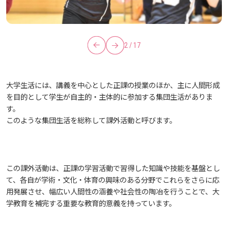
学業（その他）
行事予定表
履修申請要領
広国LMS（Course Power）
入試情報
広島国際大学の概要
next
3
/
17
prev
事務手続き
オフィスアワー
横断プログラム実施要領
学業質問集（FAQ）
学修支援・サポート（総合教育センター）
学部
情報の公表
建学の精神
入試最新情報
大学生活には、講義を中心とした正課の授業のほか、主に人間形成
学費
試験情報
オプション科目の履修モデルについて
学籍
窓口業務取り扱い
広国ドリル
教育の特色
大学院・専攻科
規定
教育研究上の目的・基本組織について
保健医療学部
入試概要
を目的として学生が自主的・主体的に参加する集団生活がありま
す。
学生生活支援
感染症による授業欠席について
シラバスの利用
大学院 博士論文・修士論文について
証明書の申請
学費納入金額
ビジュランクラウド（eラーニング）
このような集団生活を総称して課外活動と呼びます。
将来像
研究者要覧
就職・キャリア支援
施設案内
医療科学研究科
規定・教育課程・シラバス
総合リハビリテーション学部
職の種BOOK
実務経験のある教員による授業科目一覧
カリキュラムツリー（履修系統図）
住所等の変更について
学費納入方法
奨学金制度
広島国際大学チャレンジプロジェクト
教育に関する基本方針
大学基礎データ
広島国際大学施設等貸与内規
産官学連携
大学広報
健康科学研究科
就職支援
施設紹介
保健医療学専攻
健康スポーツ学部
資料請求
この課外活動は、正課の学習活動で習得した知識や技能を基盤とし
て、各自が学術・文化・体育の興味のある分野でこれらをさらに応
規定・教育課程・シラバス
学外実習にかかる補助の申請
学部生研究活動援助金
アドミッション・ポリシー
学費・入学金等費用について
広島国際大学倫理委員会規定
別表第1・第2 様式第1・第2
広島国際大学地域活性化支援プロジェクト
東広島・呉キャンパス施設 名称・愛称
リハビリテーション学専攻
地域連携
ハラスメントについて
看護学研究科
就業力育成プログラム
研究連携相談
プレスリリース
医療福祉学専攻
関連情報
窓口での資料受取りについて
健康科学部
用発展させ、幅広い人間性の涵養や社会性の陶冶を行うことで、大
学教育を補完する重要な教育的意義を持っています。
成績について
学食売店オールガイド
カリキュラム・ポリシー
アドミッション・ポリシー（2027年度以降入学
学生生活支援について
施設を動画で紹介
メディア掲載情報
医療経営学専攻
国際交流
SDGsについて
薬学研究科
エクステンション講座
公開講座
看護学専攻
研究者要覧
課外活動
お問い合わせ
交通アクセス
看護学部