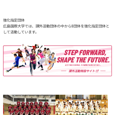
しあわせ健康センター
広国市民大学とは
理学療法士・作業療法士教員資格及び教育内容等の
カリキュラム・ポリシー（大学院対象）
広国ドリル
学園・姉妹校のご案内
広国IPEの授業について
図書館
情報端末の必携化について
大学バスに関するQ&A
大学院ディプロマ・ポリシー（2020年度以前入学
自己評価書
情報センター
ガバナンス・コード
生）
広国市民大学（市民カレッジ）学生募集
大学見学・体験をご希望の方（一般の団体様）
強化指定団体
入学予定者へのお知らせ
広国IPE用語集
臨床教授制度について
ICTサポート
情報センター
図書館概要
VOS
広島国際大学では、課外活動団体の中から8団体を強化指定団体と
大学院実践臨床心理学専攻 自己点検・評価報告書
心理臨床センター
受講生授業アンケート結果
して活動しています。
広国市民大学（地域交流カレッジ）学生募集
地域連携に関するご意見募集
合格者の方へのメッセージ
利用案内
ラーニング・コモンズ
学内ネットワークの概要
広島県内博物館の無料観覧について（ご案内）
大学院薬学研究科 自己点検・評価報告書
卒業生・進路先 調査結果
宿泊施設
広国市民大学 過去の開講コース
入学準備学習プログラム
利用案内（学外利用者）
東広島キャンパス
トレーニングルーム
障がい学生支援室
施設紹介
情報端末の必携化について
電子ブック・電子ジャーナルなど
呉キャンパス
AEDの設置について
感染予防にかかる抗体価検査について
電子ブックをさがす
学内向け専用ページ
ソーシャルメディアガイドライン（在学生の方
ビジュランクラウド
へ）
電子ジャーナルをさがす
広国ポータルサイト
学外からのつかいかた