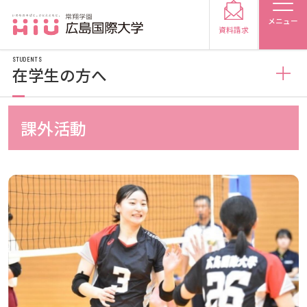
メニュー
資料請求
STUDENTS
在学生の方へ
在学生の方へ
課外活動
受験生の方
学生便覧
受験生の保護者の方
学業（授業について）
在学生の方
卒業生の方
学業（支援システムについて）
時間割・履修情報
保護者の方
採用担当の方
学業（履修について）
授業について（休講・補講）
広国ポータルサイト（外部サイト）
大学紹介