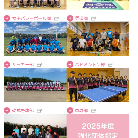
広国LMS
女子バレーボール部
柔道部
看護師・保健師国家試験対策
活動とイベント
利用講習会
サッカー部
バドミントン部
学生図書委員の活動
施設案内
よくある質問
硬式野球部
卓球部
図書館だより『Library News』