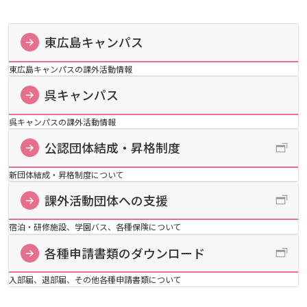
生）
進級要件等
学生互助会
ディプロマ・ポリシー
カリキュラム・ポリシー（2024年度以降入学生）
就職支援について
キャンパスの歴史を振り返る
SNS公式アカウント
心理学専攻
助産学専攻科
就職データ
高大連携
国際化ビジョン
開講講座
公開講座
心と体
学園・姉妹校のご案内
研究者情報（学会賞・研究者インタビュー）
公認団体の結成・昇格
薬学部
東広島キャンパス
アドミッション・ポリシー（2024～2026年度入学
アクセス
生）
カリキュラム・ポリシー（2023年度入学生）
沿革
ディプロマ・ポリシー（2024年度入学生）
数理・データサイエンス・AI教育
学生互助会申請用紙
動物実験に関する情報について
東広島キャンパスの課外活動情報
心理臨床センター
受講申込方法
公開講座 過去の開講コース
キャリア支援係利用案内
子ども向け体験講座
海外研修情報
学生寮・国際会館1号館・学生研修棟
学生相談室
公的研究費の責任体系について
課外活動団体への支援
呉キャンパス
カリキュラム・ポリシー（2020～2022年度入学
ディプロマ・ポリシー（2020～2023年度入学生）
学園からのメッセージ
財務・事業計画等について
学生総合保障制度
Language
学生寮・学生研修棟
資格取得奨励金制度
ボランティア活動
外国人留学生
子ども向け体験講座
海外研修
式典(入学宣誓式、学位記・修了証書授与式)
保健室
学生寮・学生研修棟・国際会館1号館の案内
安全保障貿易管理
呉キャンパスの課外活動情報
各種申請書類のダウンロード
生）
公認団体結成・昇格制度
ディプロマ・ポリシー（2016～2019年度入学生）
教職課程について
学長メッセージ
JP（日本語）
EN（英語）
CH（中国語）
生活上の注意
宿泊施設
子ども向け体験講座 過去の開講コース
学生短期海外研修
科目等履修生制度
アジア介護・福祉教育研修センター
国際交流イベント
大学祭
定期健康診断について
学生寮・国際会館1号館部屋料等の納入
入学宣誓式
研究倫理
カリキュラム・ポリシー（2016～2019年度保健医
東広島キャンパス
新団体結成・昇格制度について
療・総合リハ・医療福祉・医療経営・看護）
ディプロマ・ポリシー（2015年度以前入学生）
自己点検・評価
大学章と大学旗
課外活動団体への支援
基盤教育センター
東広島キャンパス
アルバイトの紹介
海外専門研修
広島国際大学Town＆Gownoffice東広島
関連情報
薬物乱用防止について
学生研修棟部屋料等の納入
学位記・修了証学位記・修了証書授与式
連携・協定について
呉キャンパス
カリキュラム・ポリシー（2016～2019年度心理・
健幸ステーション
宿泊・研修施設、学園バス、各種保険について
大学院ディプロマ・ポリシー（2024年度入学生）
文部科学省への設置認可・届出書類・履行状況報
大学機関別認証評価
UI（ユニバーシティ・アイデンティティ）
呉キャンパス
薬・医療栄養）
専門職連携教育センター
基盤教育センターでの教育活動・概要
通学
各種申請書類のダウンロード
基盤教育センター
研究情報の公開について（オプトアウト）
告書
広国市民大学
大学院ディプロマ・ポリシー（2021～2023年度入
薬学部薬学科の自己点検・評価について
入部届、退部届、その他各種申請書類について
大学歌
カリキュラム・ポリシー（2015年度以前入学生）
講座のご案内
情報メディアラーニングセンター
広国IPEとは
大学運行バス
学生）
図書館
高等教育の修学支援新制度